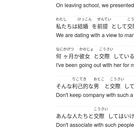
On leaving school, we presented 
わたし
けっこん
ぜんてい
こ
私たち
は
結婚
を
前提
として
交
We are dating with a view to mar
なに
かげつ
かのじょ
こうさい
何
ヶ月
か
彼女
と
交際
してい
I've been going out with her for 
りこてき
おとこ
こうさい
そんな
利己的な
男
と
交際
し
Don't keep company with such a 
こうさい
あんな
人たち
と
交際
して
は
い
Don't associate with such people