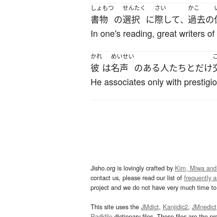
しょもつ
せんたく
さい
かこ
書物
の
選択
に
際して
過去
の
、
In one's reading, great writers o
かれ
めいせい
彼
は
名声
の
ある
人たち
と
だけ
He associates only with prestigi
Jisho.org is lovingly crafted by
Kim, Miwa and
contact us, please read our list of
frequently 
project and we do not have very much time to 
This site uses the
JMdict
,
Kanjidic2
,
JMnedict
Radkfile
dictionary files. These files are the pr