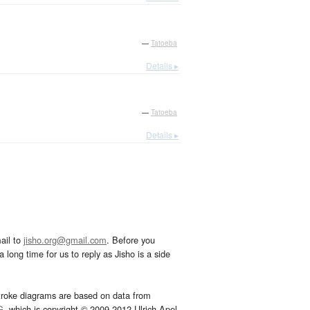
—
Tatoeba
Details ▸
—
Tatoeba
Details ▸
ail to
jisho.org@gmail.com
. Before you
 long time for us to reply as Jisho is a side
troke diagrams are based on data from
G
, which is copyright © 2009-2012 Ulrich Apel