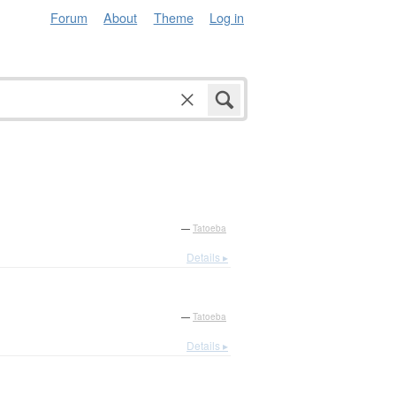
Forum
About
Theme
Log in
—
Tatoeba
Details ▸
—
Tatoeba
Details ▸