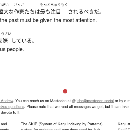
いだい
さっか
もっと
ちゅうもく
偉大な
作家
たち
は
最も
注目
される
べき
だ
。
f the past must be given the most attention.
こうさい
交際
している
。
ous people.
 Andrew
. You can reach us on Mastodon at
@jisho@mastodon.social
or by e-m
asked questions
. Please note that we read all messages we get, but it can take a
devote to it.
and
The SKIP (System of Kanji Indexing by Patterns)
Kanji s
operty
system for ordering kanji was developed by Jack
KanjiV