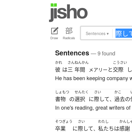
Sentences
▾
Draw
Radicals
Sentences
— 9 found
かれ
さん
ねんかん
こうさい
彼
は
三
年間
と
交際
メアリー
He has been keeping company wi
しょもつ
せんたく
さい
かこ
書物
の
選択
に
際して
過去
の
、
In one's reading, great writers o
そつぎょう
さい
わたし
かんし
卒業
に
際して
私たち
は
感謝
、