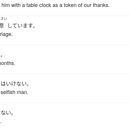
him with a table clock as a token of our thanks.
うさい
際
しています
。
riage.
る
。
months.
て
は
いけない
。
selfish man.
けない
。
.