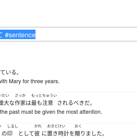
している
。
th Mary for three years.
いだい
さっか
もっと
ちゅうい
偉大な
作家
は
最も
注意
される
べき
だ
。
f the past must be given the most attention.
ゃ
しるし
かれ
おきどけい
おく
の
印
として
彼
に
置き時計
を
贈りました
。