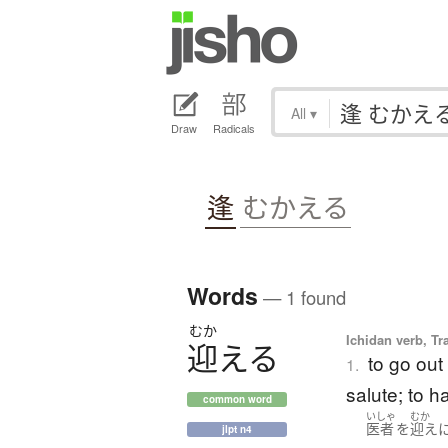
All
▾
Draw
Radicals
逢
むかえる
Words
— 1 found
むか
Ichidan verb, Tr
迎
え
る
to go out
1.
salute; to ha
common word
いしゃ
むか
医者
を
迎え
jlpt n4