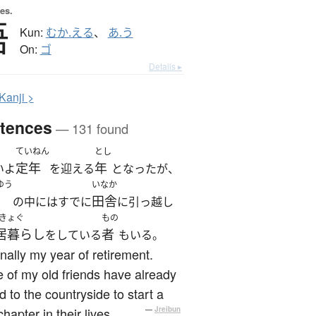
es.
俉
Kun:
むか.える
、
あ.う
On:
ゴ
Details ▸
K
anji >
tences
— 131 found
ていねん
とし
定年
年
いよ
を迎える
となったが、
ゆう
いなか
田舎
の中にはすでに
に引っ越し
きょぐ
もの
居暮らし
者
をしている
もいる。
 finally my year of retirement.
of my old friends have already
ed to the countryside to start a
hapter in their lives.
—
Jreibun