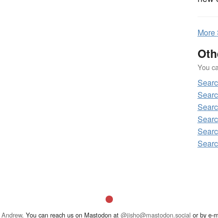
More
Oth
You can
Sear
Sear
Sear
Sear
Sear
Sear
 Andrew
. You can reach us on Mastodon at
@jisho@mastodon.social
or by e-m