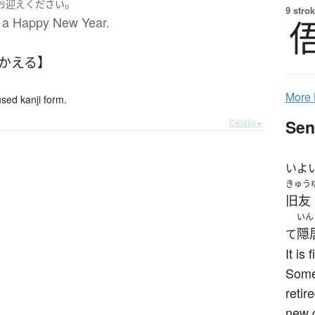
。
お迎え
ください
9 strok
u a Happy New Year.
むかえる】
More
ed kanji form.
Sen
Details ▸
いよ
きゅう
旧友
いん
隠
て
It is
Some 
retir
new c