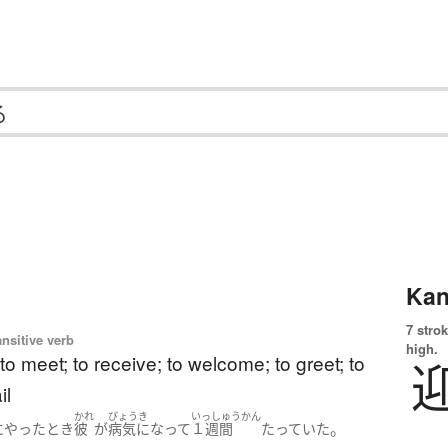
Kan
7 strok
ansitive verb
high.
 to meet; to receive; to welcome; to greet; to
il
かれ
びょうき
いっしゅうかん
。
に
やった
とき
彼
が
病気になって
１週間
たっていた