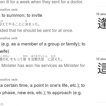
n ill for a week when they sent for a doctor.
ansitive verb
10 str
r; to summon; to invite
むか
き
。
迎えて
やる
こと
に
決まった
ided that he should be sent for at once.
ansitive verb
 (e.g. as a member of a group or family); to
wife)
んこのれい
かれ
ほうむだいじん
むか
。
10 str
顧の礼
を
もって
彼
を
法務大臣
に
迎えた
Minister has won his services as Minister for
ansitive verb
a certain time, a point in one's life, etc.); to
 phase, new era, etc.); to approach (e.g.
むか