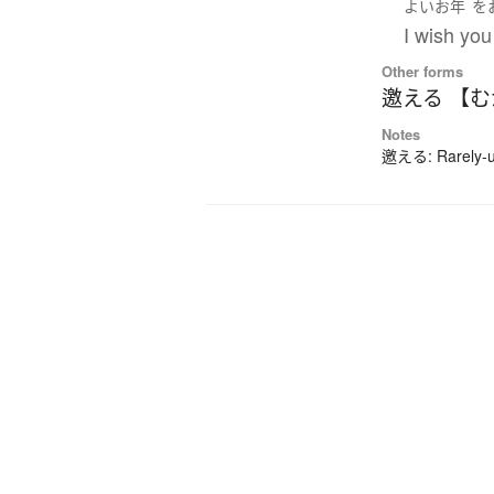
よい
お
年
を
I wish yo
Other forms
邀える 【
Notes
邀える: Rarely-us