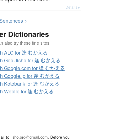
Details ▸
S
entences >
er Dictionaries
 also try these fine sites.
ch ALC for 逢 むかえる
ch Goo Jisho for 逢 むかえる
ch Google.com for 逢 むかえる
ch Google.jp for 逢 むかえる
ch Kotobank for 逢 むかえる
ch Weblio for 逢 むかえる
ail to
jisho.org@gmail.com
. Before you