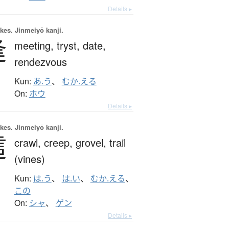
Details ▸
okes.
Jinmeiyō kanji.
逢
meeting,
tryst,
date,
rendezvous
Kun:
あ.う
、
むか.える
On:
ホウ
Details ▸
okes.
Jinmeiyō kanji.
這
crawl,
creep,
grovel,
trail
(vines)
Kun:
は.う
、
は.い
、
むか.える
、
この
On:
シャ
、
ゲン
Details ▸