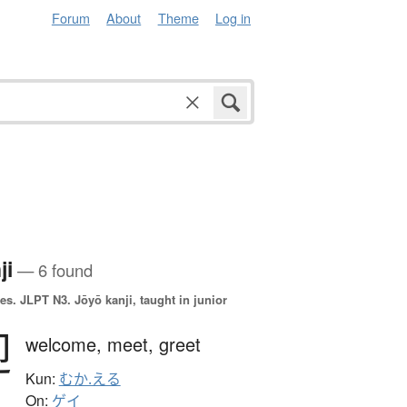
Forum
About
Theme
Log in
ji
— 6 found
es.
JLPT N3. Jōyō kanji, taught in junior
迎
welcome,
meet,
greet
Kun:
むか.える
On:
ゲイ