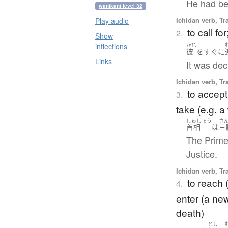
He had bee
wanikani level 32
Ichidan verb, Tr
Play audio
to call fo
2.
Show
inflections
かれ
彼
を
すぐに
Links
It was dec
Ichidan verb, Tr
to accept
3.
take (e.g. a 
しゅしょう
さ
首相
は
三
The Prime 
Justice.
Ichidan verb, Tr
to reach (
4.
enter (a new
death)
とし