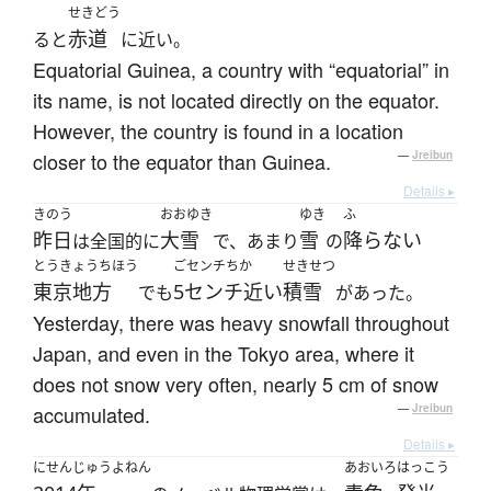
せきどう
赤道
ると
に近い。
Equatorial Guinea, a country with “equatorial” in
its name, is not located directly on the equator.
However, the country is found in a location
closer to the equator than Guinea.
—
Jreibun
Details ▸
きのう
おおゆき
ゆき
ふ
昨日
大雪
雪
降らない
は全国的に
で、あまり
の
とうきょうちほう
ごセンチちか
せきせつ
東京地方
5センチ近い
積雪
でも
があった。
Yesterday, there was heavy snowfall throughout
Japan, and even in the Tokyo area, where it
does not snow very often, nearly 5 cm of snow
accumulated.
—
Jreibun
Details ▸
にせんじゅうよねん
あおいろ
はっこう