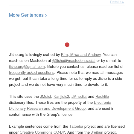
Details ▸
More
S
entences >
Jisho.org is lovingly crafted by
Kim, Miwa and Andrew
. You can
reach us on Mastodon at
@jisho@mastodon.social
or by e-mail to
jisho.org@gmail.com
. Before you contact us, please read our list of
frequently asked questions
. Please note that we read all messages
we get, but it can take a long time for us to reply as Jisho is a side
project and we do not have very much time to devote to it.
This site uses the
JMdict
,
Kanjidic2
,
JMnedict
and
Radkfile
dictionary files. These files are the property of the
Electronic
Dictionary Research and Development Group
, and are used in
conformance with the Group's
licence
.
Example sentences come from the
Tatoeba
project and are licensed
under
Creative Commons CC-BY
. And from the
Jreibun
project.