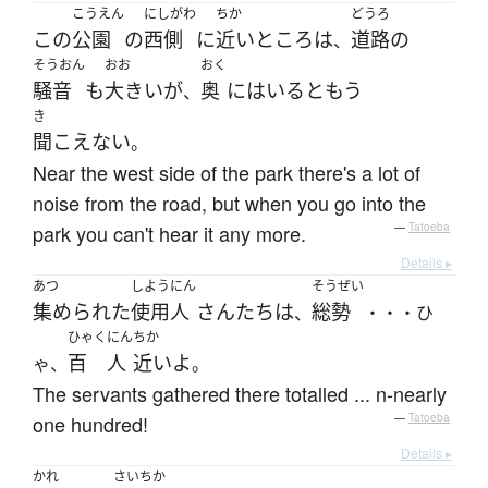
こうえん
にしがわ
ちか
どうろ
この
公園
の
西側
に
近い
ところ
は
道路
の
、
そうおん
おお
おく
騒音
も
大きい
が
奥
に
はいる
と
もう
、
き
聞こえない
。
Near the west side of the park there's a lot of
noise from the road, but when you go into the
park you can't hear it any more.
—
Tatoeba
Details ▸
あつ
しようにん
そうぜい
集められた
使用人
さん
たち
は
総勢
、
・・・ひ
ひゃく
にん
ちか
百
人
近い
よ
ゃ、
。
The servants gathered there totalled ... n-nearly
one hundred!
—
Tatoeba
Details ▸
かれ
さい
ちか