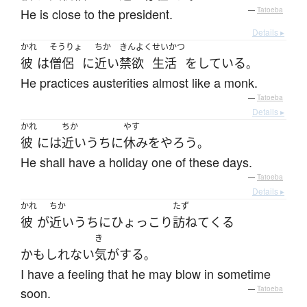
He is close to the president.
—
Tatoeba
Details ▸
かれ
そうりょ
ちか
きんよく
せいかつ
彼
は
僧侶
に
近い
禁欲
生活
を
している
。
He practices austerities almost like a monk.
—
Tatoeba
Details ▸
かれ
ちか
やす
彼
には
近いうちに
休み
を
やろう
。
He shall have a holiday one of these days.
—
Tatoeba
Details ▸
かれ
ちか
たず
彼
が
近いうちに
ひょっこり
訪ねて
くる
き
かもしれない
気がする
。
I have a feeling that he may blow in sometime
soon.
—
Tatoeba