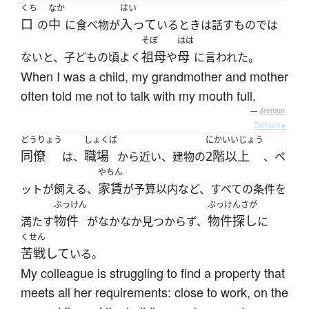
くち
なか
はい
口
中
入って
の
に食べ物が
いるときは話すものでは
そぼ
はは
祖母
母
ないと、子どもの頃よく
や
に言われた。
When I was a child, my grandmother and mother
often told me not to talk with my mouth full.
—
Jreibun
Details ▸
どうりょう
しょくば
にかいいじょう
同僚
職場
2階以上
は、
から近い、建物の
、ペ
やちん
家賃
ットが飼える、
が予算以内など、すべての条件を
ぶっけん
ぶっけんさが
物件
物件探し
満たす
がなかなか見つからず、
に
くせん
苦戦して
いる。
My colleague is struggling to find a property that
meets all her requirements: close to work, on the