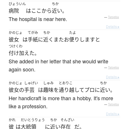
びょういん
ちか
病院
は
ここ
から
近い
。
The hospital is near here.
—
Tatoeba
Details ▸
かのじょ
てがみ
ちか
たよ
彼女
は
手紙
に
近く
また
お
便り
します
と
つけくわ
付け加えた
。
She added in her letter that she would write
again soon.
—
Tatoeba
Details ▸
かのじょ
しゅげい
しゅみ
とおりこ
ちか
彼女の
手芸
は
趣味
を
通り越して
プロ
に
近い
。
Her handicraft is more than a hobby. It's more
like a profession.
—
Tatoeba
Details ▸
かれ
だいとうりょう
ちか
そんざい
彼
は
大統領
に
近い
存在
だ
。