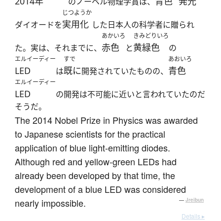
2014年
青色
発光
のノーベル物理学賞は、
じつようか
実用化
ダイオードを
した日本人の科学者に贈られ
あかいろ
きみどりいろ
赤色
黄緑色
た。実は、それまでに、
と
の
エルイーディー
すで
あおいろ
LED
既に
青色
は
開発されていたものの、
エルイーディー
LED
の開発は不可能に近いと言われていたのだ
そうだ。
The 2014 Nobel Prize in Physics was awarded
to Japanese scientists for the practical
application of blue light-emitting diodes.
Although red and yellow-green LEDs had
already been developed by that time, the
development of a blue LED was considered
nearly impossible.
—
Jreibun
Details ▸