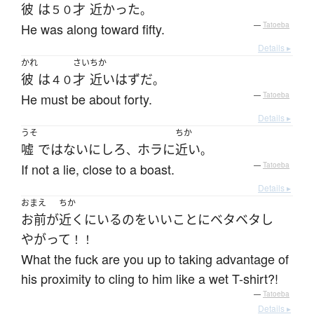
彼
は
才
近かった
５０
。
He was along toward fifty.
—
Tatoeba
Details ▸
かれ
さい
ちか
彼
は
才
近い
はず
だ
４０
。
He must be about forty.
—
Tatoeba
Details ▸
うそ
ちか
嘘
ではない
に
しろ
ホラ
に
近い
、
。
If not a lie, close to a boast.
—
Tatoeba
Details ▸
おまえ
ちか
お前
が
近く
に
いる
の
を
いい
こと
に
ベタベタ
し
やがって
！！
What the fuck are you up to taking advantage of
his proximity to cling to him like a wet T-shirt?!
—
Tatoeba
Details ▸