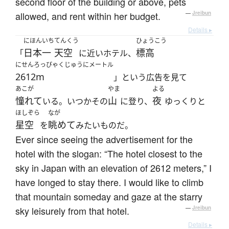
second floor of the building or above, pets
allowed, and rent within her budget.
—
Jreibun
Details ▸
にほんいち
てんくう
ひょうこう
日本一
天空
標高
「
に近いホテル、
にせんろっぴゃくじゅうにメートル
2612m
」という広告を見て
あこが
やま
よる
憧れて
山
夜
いる。いつかその
に登り、
ゆっくりと
ほしぞら
なが
星空
眺めて
を
みたいものだ。
Ever since seeing the advertisement for the
hotel with the slogan: “The hotel closest to the
sky in Japan with an elevation of 2612 meters,” I
have longed to stay there. I would like to climb
that mountain someday and gaze at the starry
sky leisurely from that hotel.
—
Jreibun
Details ▸