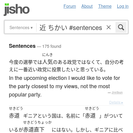
Forum
About
Theme
Log in
Sentences
▾
Sentences
— 175 found
にんき
人気
今度の選挙では
のある政党ではなくて、自分の考
えに一番近い政党に投票したいと思っている。
In the upcoming election I would like to vote for
the party closest to my views, not the most
popular party.
—
Jreibun
Details ▸
せきどう
せきどう
赤道
赤道
ギニアという国は、名前に「
」がついて
せきどうちょっか
赤道直下
いるが
にはない。しかし、ギニアに比べ