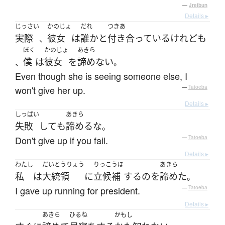
—
Jreibun
Details ▸
じっさい
かのじょ
だれ
つきあ
実際
彼女
は
誰か
と
付き合っている
けれども
、
ぼく
かのじょ
あきら
僕
は
彼女
を
諦めない
、
。
Even though she is seeing someone else, I
won't give her up.
—
Tatoeba
Details ▸
しっぱい
あきら
失敗
して
も
諦める
な
。
Don't give up if you fail.
—
Tatoeba
Details ▸
わたし
だいとうりょう
りっこうほ
あきら
私
は
大統領
に
立候補
する
の
を
諦めた
。
I gave up running for president.
—
Tatoeba
Details ▸
あきら
ひるね
かもし