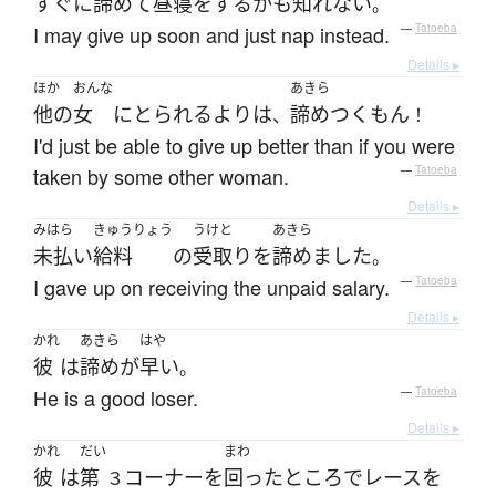
すぐに
諦めて
昼寝
を
する
かも知れない
。
I may give up soon and just nap instead.
—
Tatoeba
Details ▸
ほか
おんな
あきら
他の
女
に
とられる
より
は
諦めつく
もん
、
！
I'd just be able to give up better than if you were
taken by some other woman.
—
Tatoeba
Details ▸
みはら
きゅうりょう
うけと
あきら
未払い
給料
の
受取り
を
諦めました
。
I gave up on receiving the unpaid salary.
—
Tatoeba
Details ▸
かれ
あきら
はや
彼
は
諦め
が
早い
。
He is a good loser.
—
Tatoeba
Details ▸
かれ
だい
まわ
彼
は
第
コーナー
を
回った
ところ
で
レース
を
３