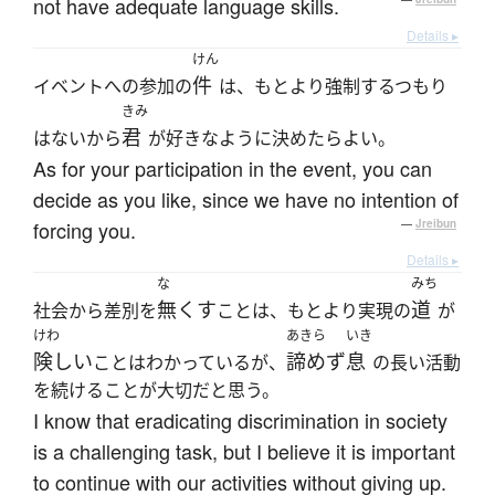
not have adequate language skills.
Details ▸
けん
件
イベントへの参加の
は、もとより強制するつもり
きみ
君
はないから
が好きなように決めたらよい。
As for your participation in the event, you can
decide as you like, since we have no intention of
forcing you.
—
Jreibun
Details ▸
な
みち
無くす
道
社会から差別を
ことは、もとより実現の
が
けわ
あきら
いき
険しい
諦めず
息
ことはわかっているが、
の長い活動
を続けることが大切だと思う。
I know that eradicating discrimination in society
is a challenging task, but I believe it is important
to continue with our activities without giving up.