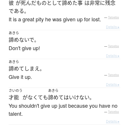
彼
が
死んだ
もの
として
諦めた
事
は
非常に
残念
である
。
It is a great pity he was given up for lost.
—
Tatoeba
Details ▸
あきら
諦めないで
。
Don't give up!
—
Tatoeba
Details ▸
あきら
諦めて
しまえ
。
Give it up.
—
Tatoeba
Details ▸
さいのう
あきら
才能
が
なくて
も
諦めて
は
いけない
。
You shouldn't give up just because you have no
talent.
—
Tatoeba
Details ▸