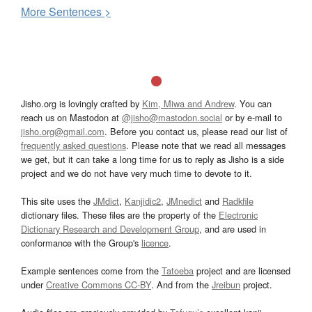
More
S
entences >
Jisho.org is lovingly crafted by
Kim, Miwa and Andrew
. You can
reach us on Mastodon at
@jisho@mastodon.social
or by e-mail to
jisho.org@gmail.com
. Before you contact us, please read our list of
frequently asked questions
. Please note that we read all messages
we get, but it can take a long time for us to reply as Jisho is a side
project and we do not have very much time to devote to it.
This site uses the
JMdict
,
Kanjidic2
,
JMnedict
and
Radkfile
dictionary files. These files are the property of the
Electronic
Dictionary Research and Development Group
, and are used in
conformance with the Group's
licence
.
Example sentences come from the
Tatoeba
project and are licensed
under
Creative Commons CC-BY
. And from the
Jreibun
project.