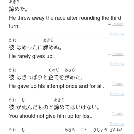
あきら
諦めた
。
He threw away the race after rounding the third
turn.
—
Tatoeba
Details ▸
かれ
あきら
彼
は
めったに
諦めぬ
。
He rarely gives up.
—
Tatoeba
Details ▸
かれ
くわだ
あきら
彼
は
きっぱりと
企て
を
諦めた
。
He gave up his attempt once and for all.
—
Tatoeba
Details ▸
かれ
し
あきら
彼
が
死んだ
もの
と
諦めて
は
いけない
。
You should not give him up for lost.
—
Tatoeba
Details ▸
かれ
し
あきら
こと
ひじょう
ざんねん