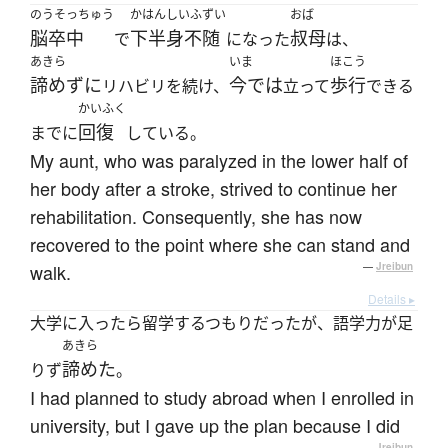
のうそっちゅう
かはんしいふずい
おば
脳卒中
下半身不随
叔母
で
になった
は、
あきら
いま
ほこう
諦めずに
今では
歩行
リハビリを続け、
立って
できる
かいふく
回復
までに
している。
My aunt, who was paralyzed in the lower half of
her body after a stroke, strived to continue her
rehabilitation. Consequently, she has now
recovered to the point where she can stand and
walk.
—
Jreibun
Details ▸
大学に入ったら留学するつもりだったが、語学力が足
あきら
諦めた
りず
。
I had planned to study abroad when I enrolled in
university, but I gave up the plan because I did
—
Jreibun