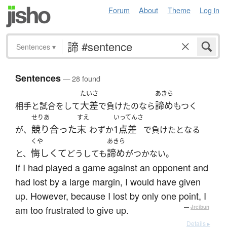
Forum
About
Theme
Log in
Sentences
▾
Sentences
— 28 found
たいさ
あきら
大差
諦め
相手と試合をして
で負けたのなら
もつく
せりあ
すえ
いってんさ
競り合った
末
1点差
が、
わずか
で負けたとなる
くや
あきら
悔しくて
諦め
と、
どうしても
がつかない。
If I had played a game against an opponent and
had lost by a large margin, I would have given
up. However, because I lost by only one point, I
am too frustrated to give up.
—
Jreibun
Details ▸