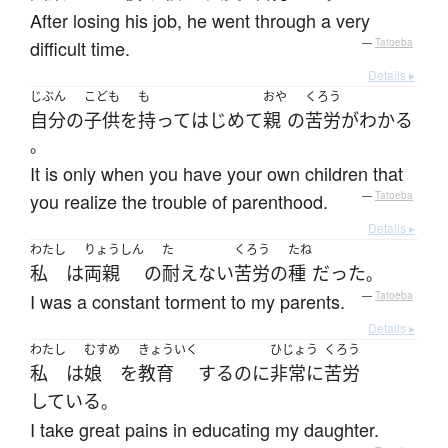
After losing his job, he went through a very
difficult time.
—
Tatoeba
Details ▸
じぶん
こども
も
おや
くろう
自分
の
子供
を
持って
はじめて
親
の
苦労
が
わかる
。
It is only when you have your own children that
you realize the trouble of parenthood.
—
Tatoeba
Details ▸
わたし
りょうしん
た
くろう
たね
私
は
両親
の
耐えない
苦労
の
種
だった
。
I was a constant torment to my parents.
—
Tatoeba
Details ▸
わたし
むすめ
きょういく
ひじょう
くろう
私
は
娘
を
教育
する
のに
非常に
苦労
している
。
I take great pains in educating my daughter.