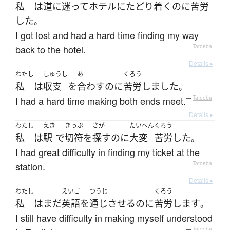
私
は
道に迷って
ホテル
に
たどり着く
のに
苦労
した
。
I got lost and had a hard time finding my way
back to the hotel.
—
Tatoeba
Details ▸
わたし
しゅうし
あ
くろう
私
は
収支
を
合わす
のに
苦労
しました
。
I had a hard time making both ends meet.
—
Tatoeba
Details ▸
わたし
えき
きっぷ
さが
たいへん
くろう
私
は
駅
で
切符
を
探す
のに
大変
苦労
した
。
I had great difficulty in finding my ticket at the
station.
—
Tatoeba
Details ▸
わたし
えいご
つうじ
くろう
私
は
まだ
英語
を
通じさせる
のに
苦労
します
。
I still have difficulty in making myself understood
—
Tatoeba