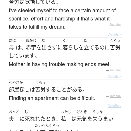
苦労
は
覚悟
している
。
I've steeled myself to face a certain amount of
sacrifice, effort and hardship if that's what it
takes to fulfill my dream.
—
Tatoeba
Details ▸
はは
あかじ
だ
く
た
くろう
母
は
赤字
を
出さず
に
暮らし
を
立てる
のに
苦労
、
しています
。
Mother is having trouble making ends meet.
—
Tatoeba
Details ▸
へやさが
くろう
部屋探し
は
苦労
する
ことがある
。
Finding an apartment can be difficult.
—
Tatoeba
Details ▸
おっと
し
わたし
げんき
うしな
夫
に
死なれた
とき
私
は
元気
を
失う
まい
、
たいへん
くろう