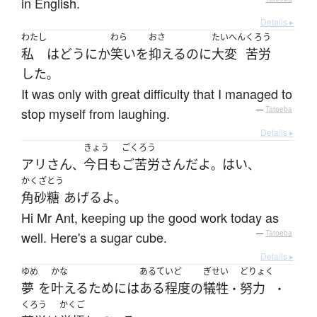
in English.
Details ▸
わたし
わら
おさ
たいへん
くろう
私
は
どうにか
笑い
を
抑える
のに
大変
苦労
した
。
It was only with great difficulty that I managed to
stop myself from laughing.
—
Tatoeba
Details ▸
きょう
ごくろう
アリ
さん
今日
も
ご苦労さん
だ
よ
はい
、
。
、
かくざとう
角砂糖
あげる
よ
。
Hi Mr Ant, keeping up the good work today as
well. Here's a sugar cube.
—
Tatoeba
Details ▸
ゆめ
かな
あるていど
ぎせい
どりょく
夢
を
叶える
ために
は
ある程度
の
犠牲
努力
・
・
くろう
かくご