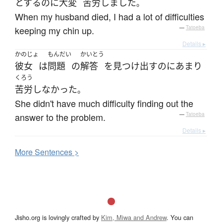
とする
のに
大変
苦労
しました
。
When my husband died, I had a lot of difficulties
keeping my chin up.
—
Tatoeba
Details ▸
かのじょ
もんだい
かいとう
彼女
は
問題
の
解答
を
見つけ出す
の
に
あまり
くろう
苦労
しなかった
。
She didn't have much difficulty finding out the
answer to the problem.
—
Tatoeba
Details ▸
More
S
entences >
Jisho.org is lovingly crafted by
Kim, Miwa and Andrew
. You can