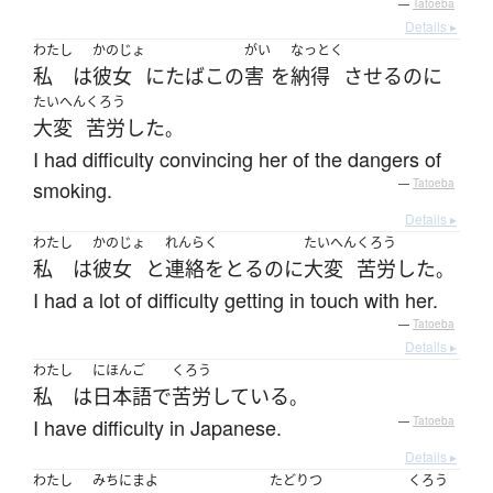
—
Tatoeba
Details ▸
わたし
かのじょ
がい
なっとく
私
は
彼女
に
たばこ
の
害
を
納得
させる
のに
たいへん
くろう
大変
苦労
した
。
I had difficulty convincing her of the dangers of
smoking.
—
Tatoeba
Details ▸
わたし
かのじょ
れんらく
たいへん
くろう
私
は
彼女
と
連絡をとる
のに
大変
苦労
した
。
I had a lot of difficulty getting in touch with her.
—
Tatoeba
Details ▸
わたし
にほんご
くろう
私
は
日本語
で
苦労
している
。
I have difficulty in Japanese.
—
Tatoeba
Details ▸
わたし
みちにまよ
たどりつ
くろう