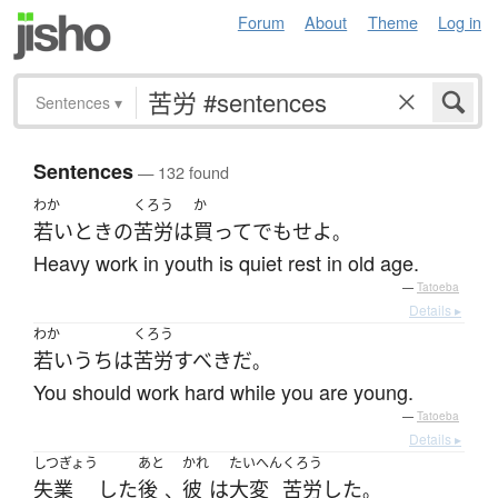
Forum
About
Theme
Log in
Sentences
▾
Sentences
— 132 found
わか
くろう
か
若い
とき
の
苦労
は
買って
でも
せよ
。
Heavy work in youth is quiet rest in old age.
—
Tatoeba
Details ▸
わか
くろう
若い
うち
は
苦労
すべき
だ
。
You should work hard while you are young.
—
Tatoeba
Details ▸
しつぎょう
あと
かれ
たいへん
くろう
失業
した
後
彼
は
大変
苦労
した
、
。