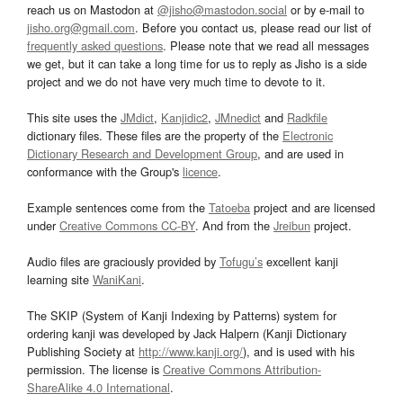
reach us on Mastodon at
@jisho@mastodon.social
or by e-mail to
jisho.org@gmail.com
. Before you contact us, please read our list of
frequently asked questions
. Please note that we read all messages
we get, but it can take a long time for us to reply as Jisho is a side
project and we do not have very much time to devote to it.
This site uses the
JMdict
,
Kanjidic2
,
JMnedict
and
Radkfile
dictionary files. These files are the property of the
Electronic
Dictionary Research and Development Group
, and are used in
conformance with the Group's
licence
.
Example sentences come from the
Tatoeba
project and are licensed
under
Creative Commons CC-BY
. And from the
Jreibun
project.
Audio files are graciously provided by
Tofugu’s
excellent kanji
learning site
WaniKani
.
The SKIP (System of Kanji Indexing by Patterns) system for
ordering kanji was developed by Jack Halpern (Kanji Dictionary
Publishing Society at
http://www.kanji.org/
), and is used with his
permission. The license is
Creative Commons Attribution-
ShareAlike 4.0 International
.