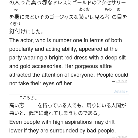
入った
真っ赤
の
なドレスにゴールドのアクセサリー
み
よそお
もの
め
身
装い
者
目
を
にまといそのゴージャスな
は見る
の
を
くぎづ
釘付け
にした。
The actor, who is number one in terms of both
popularity and acting ability, appeared at the
party wearing a bright red dress with a deep slit
and gold accessories. Her gorgeous attire
attracted the attention of everyone. People could
not take their eyes off her.
—
Jreibun
Details ▸
こころざし
志
高い
を持っている人でも、周りにいる人間が
悪いと、低きに流れてしまうものである。
Even people with high aspirations may drift
lower if they are surrounded by bad people.
—
Jreibun