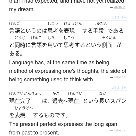
than I had expected, and I have not yet realized
my dream.
—
Jreibun
Details ▸
げんご
しこう
ひょうげん
しゅだん
言語
と
いう
の
は
思考
を
表現
する
手段
である
どうじ
げんご
もち
しこう
そくめん
と
同時に
言語
を
用いて
思考
する
と
いう
側面
が
ある
。
Language has, at the same time as being
method of expressing one's thoughts, the side of
being something used to think with.
—
Tatoeba
Details ▸
げんざいかんりょう
かこ
げんざい
なが
現在完了
は
過去
現在
と
いう
長い
スパン
、
～
ひょうげん
を
表現
する
もの
です
。
The present perfect expresses the long span
from past to present.
—
Tatoeba