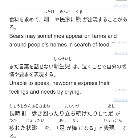
Details ▸
はたけ
みんか
くま
畑
民家
熊
食料を求めて、
や
に
が出現することがあ
る。
Bears may sometimes appear on farms and
around people’s homes in search of food.
—
Jreibun
Details ▸
しんせいじ
新生児
まだ言葉を話せない
は、泣くことで自分の感
情や要求を表現する。
Unable to speak, newborns express their
feelings and needs by crying.
—
Jreibun
Details ▸
ちょうじかん
あるきまわ
たちつづ
あし
長時間
歩き回ったり
立ち続けたり
足
して
が
つか
じょうたい
あし
ぼう
ひょうげん
疲れた
状態
足
棒
表現
を、「
が
になる」と
す
る。