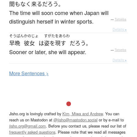
間もなく
来る
だろう
。
The time will soon come when Japan will
distinguish herself in winter sports.
—
Tatoeba
Details ▸
そうばん
かのじょ
すがたをあらわ
早晩
彼女
は
姿を現す
だろう
。
Sooner or later, she will appear.
—
Tatoeba
Details ▸
More
S
entences >
Jisho.org is lovingly crafted by
Kim, Miwa and Andrew
. You can
reach us on Mastodon at
@jisho@mastodon.social
or by e-mail to
jisho.org@gmail.com
. Before you contact us, please read our list of
frequently asked questions
. Please note that we read all messages