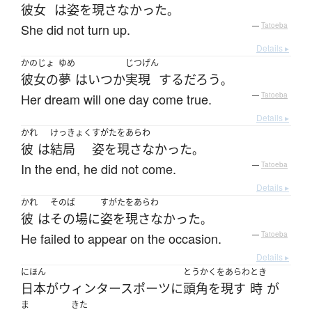
彼女
は
姿を現さなかった
。
She did not turn up.
—
Tatoeba
Details ▸
かのじょ
ゆめ
じつげん
彼女の
夢
は
いつか
実現
する
だろう
。
Her dream will one day come true.
—
Tatoeba
Details ▸
かれ
けっきょく
すがたをあらわ
彼
は
結局
姿を現さなかった
。
In the end, he did not come.
—
Tatoeba
Details ▸
かれ
そのば
すがたをあらわ
彼
は
その場
に
姿を現さなかった
。
He failed to appear on the occasion.
—
Tatoeba
Details ▸
にほん
とうかくをあらわ
とき
日本
が
ウィンタースポーツ
に
頭角を現す
時
が
ま
きた