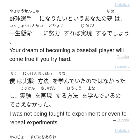
Details ▸
やきゅうせんしゅ
ゆめ
野球選手
になり
たい
という
あなた
の
夢
は
、
いっしょうけんめい
どりょく
じつげん
一生懸命
に
努力
すれば
実現
する
でしょう
。
Your dream of becoming a baseball player will
come true if you try hard.
—
Tatoeba
Details ▸
ぼく
じっけん
ほうほう
まな
僕
は
実験
方法
を
学んでいた
の
ではなかった
じっけん
さいげん
ほうほう
まな
し
実験
を
再現
する
方法
を
学んでいる
の
、
でさえ
なかった
。
I was not being taught to experiment or even to
repeat experiments.
—
Tatoeba
Details ▸
かのじょ
すがたをあらわ