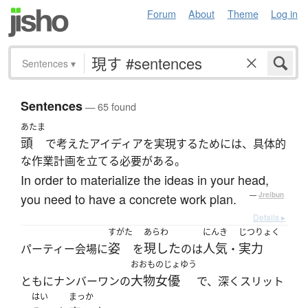
Forum
About
Theme
Log in
Sentences
▾
Sentences
— 65 found
あたま
頭
で考えたアイディアを実現するためには、具体的
な作業計画を立てる必要がある。
In order to materialize the ideas in your head,
you need to have a concrete work plan.
—
Jreibun
Details ▸
すがた
あらわ
にんき
じつりょく
姿
現した
人気
実力
パーティー会場に
を
のは
・
おおものじょゆう
大物女優
ともにナンバーワンの
で、深くスリット
はい
まっか