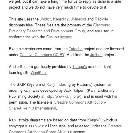
we get, but it can take a long time for us to reply as Jisho is a side
project and we do not have very much time to devote to it.
This site uses the
JMdict
,
Kanjidic2
,
JMnedict
and
Radkfile
dictionary files. These files are the property of the
Electronic
Dictionary Research and Development Group
, and are used in
conformance with the Group's
licence
.
Example sentences come from the
Tatoeba
project and are licensed
under
Creative Commons CC-BY
. And from the
Jreibun
project.
Audio files are graciously provided by
Tofugu’s
excellent kanji
learning site
WaniKani
.
The SKIP (System of Kanji Indexing by Patterns) system for
ordering kanji was developed by Jack Halpern (Kanji Dictionary
Publishing Society at
http://www.kanji.org/
), and is used with his
permission. The license is
Creative Commons Attribution-
ShareAlike 4.0 International
.
Kanji stroke diagrams are based on data from
KanjiVG
, which is
copyright © 2009-2012 Ulrich Apel and released under the
Creative
Commons Attribution-Share Alike 3.0
license.