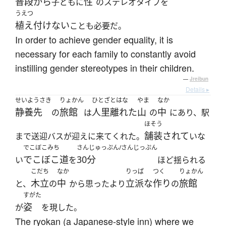
普段から
性
子どもに
のステレオタイプを
うえつ
植え付けない
ことも必要だ。
In order to achieve gender equality, it is
necessary for each family to constantly avoid
instilling gender stereotypes in their children.
—
Jreibun
Details ▸
せいようさき
りょかん
ひとざとはな
やま
なか
静養先
旅館
人里離れた
山
中
の
は
の
にあり、駅
ほそう
舗装されて
まで送迎バスが迎えに来てくれた。
いな
でこぼこみち
さんじゅっぷん/さんじっぷん
でこぼこ道
30分
い
を
ほど揺られる
こだち
なか
りっぱ
つく
りょかん
木立
中
立派な
作り
旅館
と、
の
から思ったより
の
すがた
姿
が
を現した。
The ryokan (a Japanese-style inn) where we