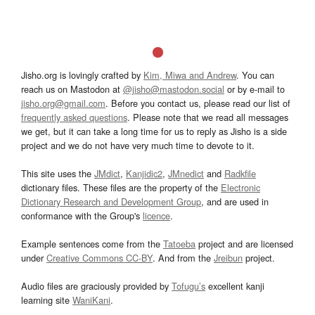
Jisho.org is lovingly crafted by
Kim, Miwa and Andrew
. You can
reach us on Mastodon at
@jisho@mastodon.social
or by e-mail to
jisho.org@gmail.com
. Before you contact us, please read our list of
frequently asked questions
. Please note that we read all messages
we get, but it can take a long time for us to reply as Jisho is a side
project and we do not have very much time to devote to it.
This site uses the
JMdict
,
Kanjidic2
,
JMnedict
and
Radkfile
dictionary files. These files are the property of the
Electronic
Dictionary Research and Development Group
, and are used in
conformance with the Group's
licence
.
Example sentences come from the
Tatoeba
project and are licensed
under
Creative Commons CC-BY
. And from the
Jreibun
project.
Audio files are graciously provided by
Tofugu’s
excellent kanji
learning site
WaniKani
.