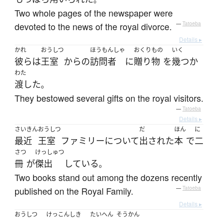
Two whole pages of the newspaper were
devoted to the news of the royal divorce.
—
Tatoeba
Details ▸
かれ
おうしつ
ほうもんしゃ
おくりもの
いく
彼ら
は
王室
から
の
訪問者
に
贈り物
を
幾つか
わた
渡した
。
They bestowed several gifts on the royal visitors.
—
Tatoeba
Details ▸
さいきん
おうしつ
だ
ほん
に
最近
王室
ファミリー
について
出された
本
で
二
さつ
けっしゅつ
冊
が
傑出
している
。
Two books stand out among the dozens recently
published on the Royal Family.
—
Tatoeba
Details ▸
おうしつ
けっこんしき
たいへん
そうかん