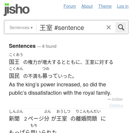
Forum
About
Theme
Log in
Sentences
▾
Sentences
— 8 found
こくおう
国王
の権力が増大するとともに、王室に対する
こくみん
つの
国民
募って
の不満も
いった。
As the king’s power increased, so did the
public’s dissatisfaction with the royal family.
—
Jreibun
Details ▸
しんぶん
ぶん
おうしつ
りこん
もんだい
新聞
ページ
分
が
王室
の
離婚
問題
に
２
もち
もっぱら
用いられた
。