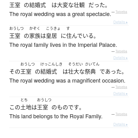
王室
の
結婚式
は
大変な
壮観
だった
。
The royal wedding was a great spectacle.
—
Tatoeba
Details ▸
おうしつ
かぞく
こうきょ
す
王室
の
家族
は
皇居
に
住んでいる
。
The royal family lives in the Imperial Palace.
—
Tatoeba
Details ▸
おうしつ
けっこんしき
そうだい
さいてん
その
王室
の
結婚式
は
壮大な
祭典
であった
。
The royal wedding was a magnificent occasion.
—
Tatoeba
Details ▸
とち
おうしつ
この
土地
は
王室
の
もの
です
。
This land belongs to the Royal Family.
—
Tatoeba
Details ▸