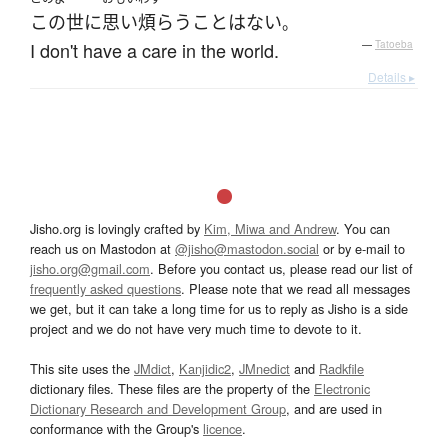
この世
に
思い煩らう
こと
は
ない
。
I don't have a care in the world.
—
Tatoeba
Details ▸
Jisho.org is lovingly crafted by
Kim, Miwa and Andrew
. You can
reach us on Mastodon at
@jisho@mastodon.social
or by e-mail to
jisho.org@gmail.com
. Before you contact us, please read our list of
frequently asked questions
. Please note that we read all messages
we get, but it can take a long time for us to reply as Jisho is a side
project and we do not have very much time to devote to it.
This site uses the
JMdict
,
Kanjidic2
,
JMnedict
and
Radkfile
dictionary files. These files are the property of the
Electronic
Dictionary Research and Development Group
, and are used in
conformance with the Group's
licence
.