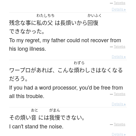
—
Tatoeba
Details ▸
わたし
ちち
かいふく
残念な事に
私の
父
は
長煩い
から
回復
できなかった
。
To my regret, my father could not recover from
his long illness.
—
Tatoeba
Details ▸
わずら
ワープロ
が
あれば
こんな
煩わし
さ
は
なくなる
、
だろう
。
If you had a word processor, you'd be free from
all this trouble.
—
Tatoeba
Details ▸
おと
がまん
その
煩い
音
には
我慢
できない
。
I can't stand the noise.
—
Tatoeba
Details ▸