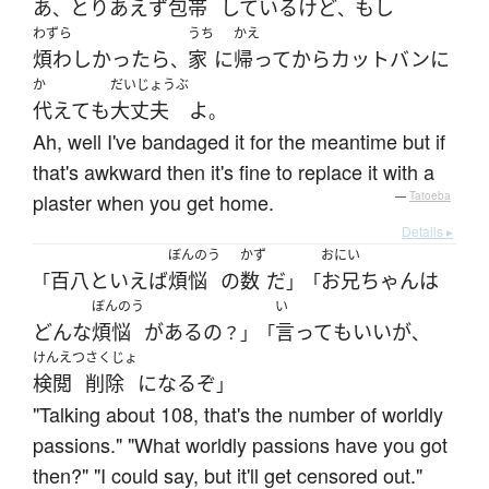
あ
とりあえず
包帯
している
けど
もし
、
、
わずら
うち
かえ
煩わしかっ
たら
家
に
帰って
から
カットバン
に
、
か
だいじょうぶ
代えて
も
大丈夫
よ
。
Ah, well I've bandaged it for the meantime but if
that's awkward then it's fine to replace it with a
plaster when you get home.
—
Tatoeba
Details ▸
ぼんのう
かず
おにい
百八
といえば
煩悩
の
数
だ
お兄ちゃん
は
「
」「
ぼんのう
い
どんな
煩悩
が
ある
の
言って
も
いい
が
？」「
、
けんえつ
さくじょ
検閲
削除
になる
ぞ
」
"Talking about 108, that's the number of worldly
passions." "What worldly passions have you got
then?" "I could say, but it'll get censored out."