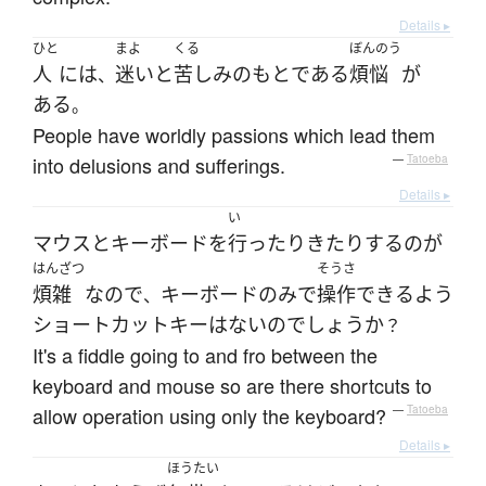
Details ▸
ひと
まよ
くる
ぼんのう
人
には
迷い
と
苦しみ
の
もと
で
ある
煩悩
が
、
ある
。
People have worldly passions which lead them
into delusions and sufferings.
—
Tatoeba
Details ▸
い
マウス
と
キーボード
を
行ったりきたり
する
の
が
はんざつ
そうさ
煩雑
なので
キーボード
のみ
で
操作
できる
よう
、
ショートカットキー
は
ない
の
でしょうか
？
It's a fiddle going to and fro between the
keyboard and mouse so are there shortcuts to
allow operation using only the keyboard?
—
Tatoeba
Details ▸
ほうたい