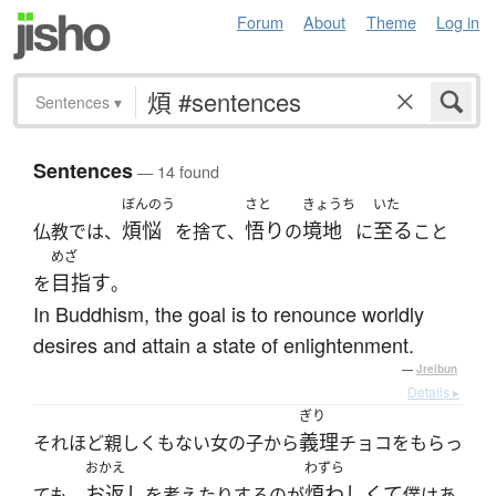
Forum
About
Theme
Log in
Sentences
▾
Sentences
— 14 found
ぼんのう
さと
きょうち
いた
煩悩
悟り
境地
至る
仏教では、
を捨て、
の
に
こと
めざ
目指す
を
。
In Buddhism, the goal is to renounce worldly
desires and attain a state of enlightenment.
—
Jreibun
Details ▸
ぎり
義理
それほど親しくもない女の子から
チョコをもらっ
おかえ
わずら
お返し
煩わしくて
ても、
を考えたりするのが
僕はあ