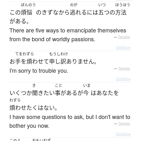
ぼんのう
のが
いつ
ほうほう
この
煩悩
の
きずな
から
逃れる
には
五つ
の
方法
が
ある
。
There are five ways to emancipate themselves
from the bond of worldly passions.
—
Tatoeba
Details ▸
てをわずら
もうしわけ
お
手を煩わせて
申し訳ありません
。
I'm sorry to trouble you.
—
Tatoeba
Details ▸
き
こと
いま
いくつか
聞き
たい
事がある
が
今
は
あなた
を
わずら
煩わせたく
は
ない
。
I have some questions to ask, but I don't want to
bother you now.
—
Tatoeba
Details ▸
このよ
おもいわず