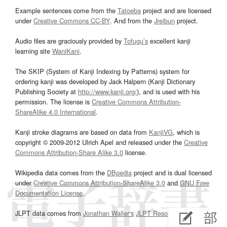
Example sentences come from the
Tatoeba
project and are licensed
under
Creative Commons CC-BY
. And from the
Jreibun
project.
Audio files are graciously provided by
Tofugu’s
excellent kanji
learning site
WaniKani
.
The SKIP (System of Kanji Indexing by Patterns) system for
ordering kanji was developed by Jack Halpern (Kanji Dictionary
Publishing Society at
http://www.kanji.org/
), and is used with his
permission. The license is
Creative Commons Attribution-
ShareAlike 4.0 International
.
Kanji stroke diagrams are based on data from
KanjiVG
, which is
copyright © 2009-2012 Ulrich Apel and released under the
Creative
Commons Attribution-Share Alike 3.0
license.
Wikipedia data comes from the
DBpedia
project and is dual licensed
under
Creative Commons Attribution-ShareAlike 3.0
and
GNU Free
Documentation License
.
JLPT data comes from
Jonathan Waller‘s
JLPT Resources
page.