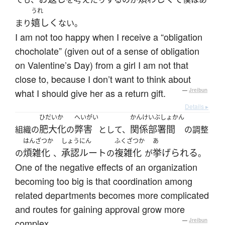
うれ
嬉しく
まり
ない。
I am not too happy when I receive a “obligation
chocholate” (given out of a sense of obligation
on Valentine’s Day) from a girl I am not that
close to, because I don’t want to think about
what I should give her as a return gift.
—
Jreibun
Details ▸
ひだいか
へいがい
かんけいぶしょかん
肥大化
弊害
関係部署間
組織の
の
として、
の調整
はんざつか
しょうにん
ふくざつか
あ
煩雑化
承認ルート
複雑化
挙げられる
の
、
の
が
。
One of the negative effects of an organization
becoming too big is that coordination among
related departments becomes more complicated
and routes for gaining approval grow more
complex.
—
Jreibun