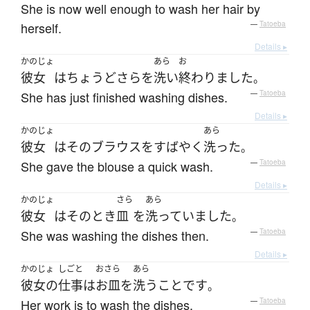
She is now well enough to wash her hair by
herself.
—
Tatoeba
Details ▸
かのじょ
あら
お
彼女
は
ちょうど
さら
を
洗い
終わりました
。
She has just finished washing dishes.
—
Tatoeba
Details ▸
かのじょ
あら
彼女
は
その
ブラウス
を
すばやく
洗った
。
She gave the blouse a quick wash.
—
Tatoeba
Details ▸
かのじょ
さら
あら
彼女
は
その
とき
皿
を
洗っていました
。
She was washing the dishes then.
—
Tatoeba
Details ▸
かのじょ
しごと
おさら
あら
彼女の
仕事
は
お皿
を
洗う
こと
です
。
Her work is to wash the dishes.
—
Tatoeba