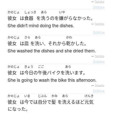
—
Tatoeba
Details ▸
かのじょ
しょっき
あら
いや
彼女
は
食器
を
洗う
の
を
嫌がらなかった
。
She didn't mind doing the dishes.
—
Tatoeba
Details ▸
かのじょ
さら
あら
かわ
彼女
は
皿
を
洗い
それから
乾かした
、
。
She washed the dishes and she dried them.
—
Tatoeba
Details ▸
かのじょ
きょう
ごご
あら
彼女
は
今日
の
午後
バイク
を
洗います
。
She is going to wash the bike this afternoon.
—
Tatoeba
Details ▸
かのじょ
いま
じぶん
かみ
あら
げんき
彼女
は
今では
自分で
髪
を
洗える
ほど
元気
になった
。