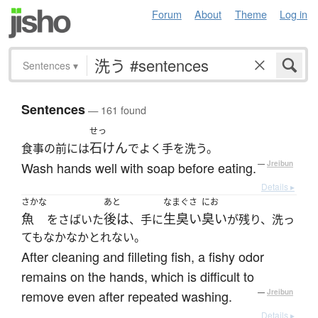
Forum
About
Theme
Log in
Sentences
▾
Sentences
— 161 found
せっ
石けん
食事の前には
でよく手を洗う。
Wash hands well with soap before eating.
—
Jreibun
Details ▸
さかな
あと
なまぐさ
にお
魚
後は
生臭い
臭い
をさばいた
、手に
が残り、洗っ
てもなかなかとれない。
After cleaning and filleting fish, a fishy odor
remains on the hands, which is difficult to
remove even after repeated washing.
—
Jreibun
Details ▸