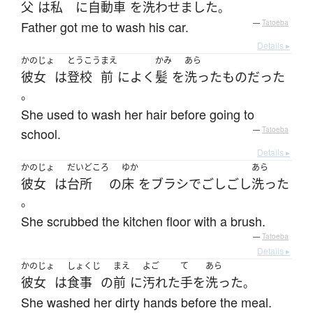
父
は
私
に
自動車
を
洗わせました
。
Father got me to wash his car.
—
Tatoeba
Details ▸
かのじょ
とうこう
まえ
かみ
あら
彼女
は
登校
前
に
よく
髪
を
洗った
もの
だった
。
She used to wash her hair before going to
school.
—
Tatoeba
Details ▸
かのじょ
だいどころ
ゆか
あら
彼女
は
台所
の
床
を
ブラシ
で
ごしごし
洗った
。
She scrubbed the kitchen floor with a brush.
—
Tatoeba
Details ▸
かのじょ
しょくじ
まえ
よご
て
あら
彼女
は
食事
の
前
に
汚れた
手
を
洗った
。
She washed her dirty hands before the meal.