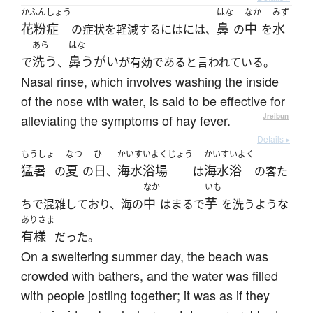
かふんしょう
はな
なか
みず
花粉症
鼻
中
水
の症状を軽減するにはには、
の
を
あら
はな
洗う
鼻うがい
で
、
が有効であると言われている。
Nasal rinse, which involves washing the inside
of the nose with water, is said to be effective for
alleviating the symptoms of hay fever.
—
Jreibun
Details ▸
もうしょ
なつ
ひ
かいすいよくじょう
かいすいよく
猛暑
夏
日
海水浴場
海水浴
の
の
、
は
の客た
なか
いも
中
芋
ちで混雑しており、海の
はまるで
を洗うような
ありさま
有様
だった。
On a sweltering summer day, the beach was
crowded with bathers, and the water was filled
with people jostling together; it was as if they