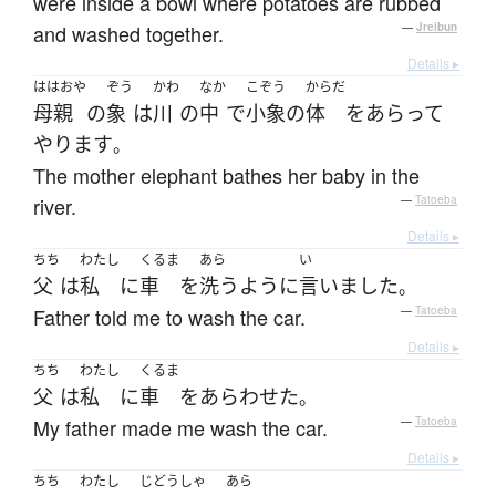
were inside a bowl where potatoes are rubbed
and washed together.
—
Jreibun
Details ▸
ははおや
ぞう
かわ
なか
こぞう
からだ
母親
の
象
は
川
の
中
で
小象
の
体
を
あらって
やります
。
The mother elephant bathes her baby in the
river.
—
Tatoeba
Details ▸
ちち
わたし
くるま
あら
い
父
は
私
に
車
を
洗う
ように
言いました
。
Father told me to wash the car.
—
Tatoeba
Details ▸
ちち
わたし
くるま
父
は
私
に
車
を
あらわせた
。
My father made me wash the car.
—
Tatoeba
Details ▸
ちち
わたし
じどうしゃ
あら