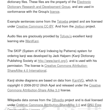
dictionary files. These files are the property of the
Electronic
Dictionary Research and Development Group
, and are used in
conformance with the Group's
licence
.
Example sentences come from the
Tatoeba
project and are licensed
under
Creative Commons CC-BY
. And from the
Jreibun
project.
Audio files are graciously provided by
Tofugu’s
excellent kanji
learning site
WaniKani
.
The SKIP (System of Kanji Indexing by Patterns) system for
ordering kanji was developed by Jack Halpern (Kanji Dictionary
Publishing Society at
http://www.kanji.org/
), and is used with his
permission. The license is
Creative Commons Attribution-
ShareAlike 4.0 International
.
Kanji stroke diagrams are based on data from
KanjiVG
, which is
copyright © 2009-2012 Ulrich Apel and released under the
Creative
Commons Attribution-Share Alike 3.0
license.
Wikipedia data comes from the
DBpedia
project and is dual licensed
under
Creative Commons Attribution-ShareAlike 3.0
and
GNU Free
Documentation License
.