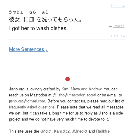
Details ▸
かのじょ
さら
あら
彼女
に
皿
を
洗って
もらった
。
I got her to wash dishes.
—
Tatoeba
Details ▸
More
S
entences >
Jisho.org is lovingly crafted by
Kim, Miwa and Andrew
. You can
reach us on Mastodon at
@jisho@mastodon.social
or by e-mail to
jisho.org@gmail.com
. Before you contact us, please read our list of
frequently asked questions
. Please note that we read all messages
we get, but it can take a long time for us to reply as Jisho is a side
project and we do not have very much time to devote to it.
This site uses the
JMdict
,
Kanjidic2
,
JMnedict
and
Radkfile