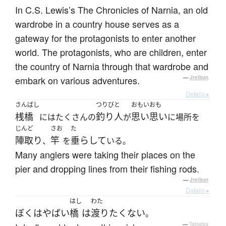
In C.S. Lewis’s The Chronicles of Narnia, an old
wardrobe in a country house serves as a
gateway for the protagonists to enter another
world. The protagonists, who are children, enter
the country of Narnia through that wardrobe and
embark on various adventures.
—
Jreibun
Details ▸
さんばし
つりびと
おもいおも
桟橋
釣り人
思い思い
にはたくさんの
が
に場所を
じんど
さお
た
陣取り
竿
垂らして
、
を
いる。
Many anglers were taking their places on the
pier and dropping lines from their fishing rods.
—
Jreibun
Details ▸
はし
わた
ぼく
は
やばい
橋
は
渡り
たくない
。
—
Tatoeba