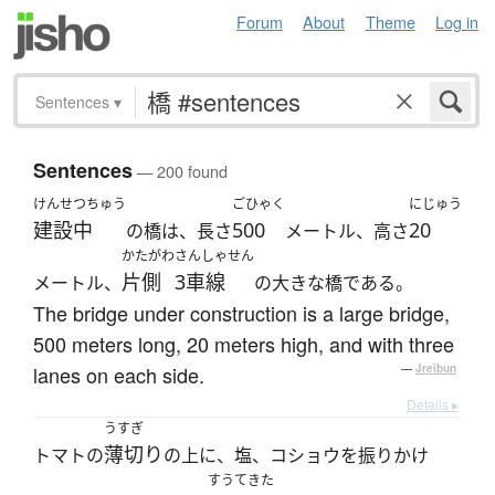
Forum
About
Theme
Log in
Sentences
▾
Sentences
— 200 found
けんせつちゅう
ごひゃく
にじゅう
建設中
500
20
の橋は、長さ
メートル、高さ
かたがわ
さんしゃせん
片側
3車線
メートル、
の大きな橋である。
The bridge under construction is a large bridge,
500 meters long, 20 meters high, and with three
lanes on each side.
—
Jreibun
Details ▸
うすぎ
薄切り
トマトの
の上に、塩、コショウを振りかけ
すうてき
た