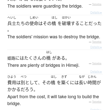
The soldiers were guarding the bridge.
—
Tatoeba
Details ▸
へいし
しめい
はし
はかい
兵士
たち
の
使命
は
その
橋
を
破壊
する
こと
だった
。
The soldiers' mission was to destroy the bridge.
—
Tatoeba
Details ▸
はし
には
たくさん
の
橋
が
ある
姫路
。
There are plenty of bridges in Himeji.
—
Tatoeba
Details ▸
ひよう
べつ
はし
きず
なが
じかん
費用
は
別として
その
橋
を
築く
には
長い
時間
が
、
かかる
だろう
。
Apart from the cost, it will take long to build the
bridge.
—
Tatoeba
Details ▸