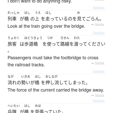
I don't want to do anything risky.
Details ▸
れっしゃ
はし
うえ
はし
み
列車
が
橋
の
上
を
走っている
の
を
見て
ごらん
。
Look at the train going over the bridge.
—
Tatoeba
Details ▸
りょかく
ほどうきょう
つか
ろせん
わた
旅客
は
歩道橋
を
使って
路線
を
渡って
ください
。
Passengers must take the footbridge to cross
the railroad tracks.
—
Tatoeba
Details ▸
なが
いきお
はし
おしなが
流れ
の
勢い
が
橋
を
押し流して
しまった
。
The force of the current carried the bridge away.
—
Tatoeba
Details ▸
へいたい
はし
みは
兵隊
が
橋
を
見張っていた
。