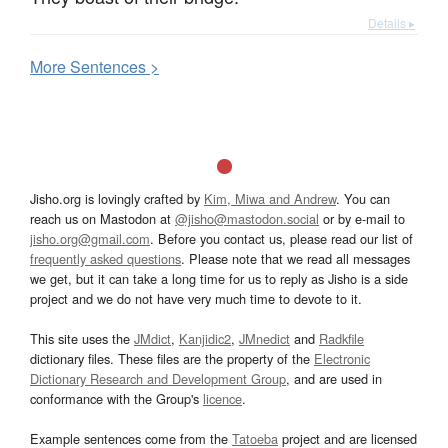
Details ▸
More
S
entences >
Jisho.org is lovingly crafted by
Kim, Miwa and Andrew
. You can
reach us on Mastodon at
@jisho@mastodon.social
or by e-mail to
jisho.org@gmail.com
. Before you contact us, please read our list of
frequently asked questions
. Please note that we read all messages
we get, but it can take a long time for us to reply as Jisho is a side
project and we do not have very much time to devote to it.
This site uses the
JMdict
,
Kanjidic2
,
JMnedict
and
Radkfile
dictionary files. These files are the property of the
Electronic
Dictionary Research and Development Group
, and are used in
conformance with the Group's
licence
.
Example sentences come from the
Tatoeba
project and are licensed