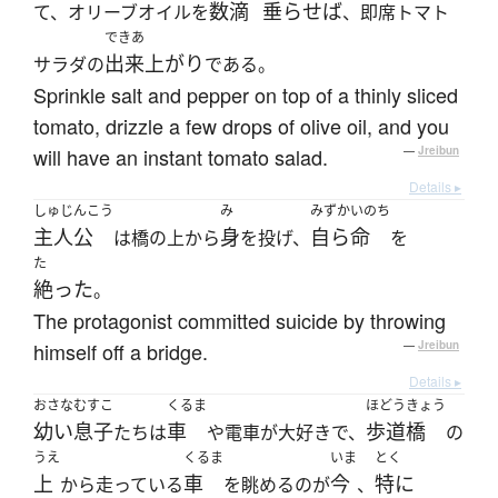
数滴
垂らせば
て、オリーブオイルを
、即席トマト
できあ
出来上がり
サラダの
である。
Sprinkle salt and pepper on top of a thinly sliced
tomato, drizzle a few drops of olive oil, and you
will have an instant tomato salad.
—
Jreibun
Details ▸
しゅじんこう
み
みずか
いのち
主人公
身
自ら
命
は橋の上から
を投げ、
を
た
絶った
。
The protagonist committed suicide by throwing
himself off a bridge.
—
Jreibun
Details ▸
おさな
むすこ
くるま
ほどうきょう
幼い
息子
車
歩道橋
たちは
や電車が大好きで、
の
うえ
くるま
いま
とく
上
車
今
特に
から走っている
を眺めるのが
、