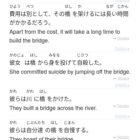
ひよう
べつ
はし
か
なが
じかん
費用
は
別として
その
橋
を
架ける
には
長い
時間
、
が
かかる
だろう
。
Apart from the cost, it will take a long time to
build the bridge.
—
Tatoeba
Details ▸
かのじょ
はし
みをな
じさつ
彼女
は
橋
から
身を投げて
自殺
した
。
She committed suicide by jumping off the bridge.
—
Tatoeba
Details ▸
かれ
かわ
はし
彼ら
は
川
に
橋
を
かけた
。
They built a bridge across the river.
—
Tatoeba
Details ▸
かれ
じぶん
たち
はし
じまん
彼ら
は
自分
達
の
橋
を
自慢
する
。
They boast of their bridge.
—
Tatoeba