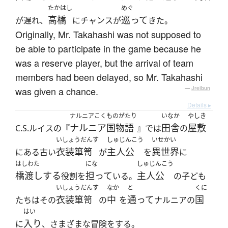
たかはし
めぐ
高橋
巡って
が遅れ、
にチャンスが
きた。
Originally, Mr. Takahashi was not supposed to
be able to participate in the game because he
was a reserve player, but the arrival of team
members had been delayed, so Mr. Takahashi
was given a chance.
—
Jreibun
Details ▸
ナルニアこくものがたり
いなか
やしき
ナルニア国物語
田舎
屋敷
C.S.ルイスの『
』では
の
いしょうだんす
しゅじんこう
いせかい
衣装箪笥
主人公
異世界
にある古い
が
を
に
はしわた
にな
しゅじんこう
橋渡しする
担って
主人公
役割を
いる。
の子ども
いしょうだんす
なか
と
くに
衣装箪笥
中
通って
国
たちはその
の
を
ナルニアの
はい
入り
に
、さまざまな冒険をする。