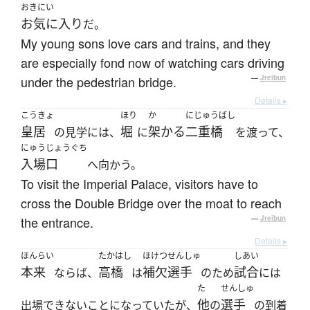
おきにい
お気に入り
だ。
My young sons love cars and trains, and they
are especially fond now of watching cars driving
under the pedestrian bridge.
—
Jreibun
Details ▸
こうきょ
ほり
か
にじゅうばし
皇居
堀
架かる
二重橋
の見学には、
に
を渡って、
にゅうじょうぐち
入場口
へ向かう。
To visit the Imperial Palace, visitors have to
cross the Double Bridge over the moat to reach
the entrance.
—
Jreibun
Details ▸
ほんらい
たかはし
ほけつせんしゅ
しあい
本来
高橋
補欠選手
試合
ならば、
は
のため
には
た
せんしゅ
他
選手
出場できないことになっていたが、
の
の到着