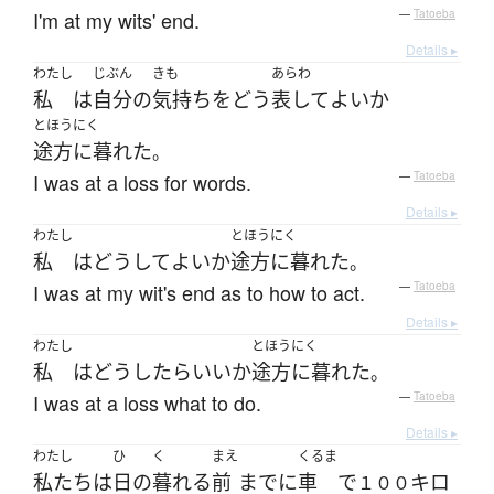
I'm at my wits' end.
—
Tatoeba
Details ▸
わたし
じぶん
きも
あらわ
私
は
自分
の
気持ち
を
どう
表して
よい
か
とほうにく
途方に暮れた
。
I was at a loss for words.
—
Tatoeba
Details ▸
わたし
とほうにく
私
は
どうして
よい
か
途方に暮れた
。
I was at my wit's end as to how to act.
—
Tatoeba
Details ▸
わたし
とほうにく
私
は
どうしたらいい
か
途方に暮れた
。
I was at a loss what to do.
—
Tatoeba
Details ▸
わたし
ひ
く
まえ
くるま
私たち
は
日
の
暮れる
前
まで
に
車
で
キロ
１００