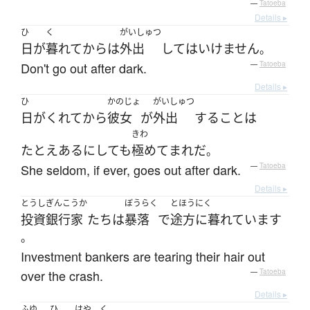
—
Tatoeba
Details ▸
ひ
く
がいしゅつ
日
が
暮れて
から
は
外出
して
は
いけません
。
Don't go out after dark.
—
Tatoeba
Details ▸
ひ
かのじょ
がいしゅつ
日
が
くれて
から
彼女
が
外出
する
こと
は
きわ
たとえ
ある
にしても
極めて
まれ
だ
。
She seldom, if ever, goes out after dark.
—
Tatoeba
Details ▸
とうし
ぎんこうか
ぼうらく
とほうにく
投資
銀行家
たち
は
暴落
で
途方に暮れています
。
Investment bankers are tearing their hair out
over the crash.
—
Tatoeba
Details ▸
ふゆ
ひ
はや
く