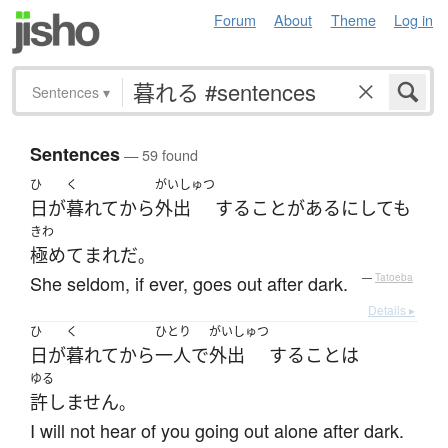
Forum
About
Theme
Log in
Sentences
▾
Sentences
— 59 found
ひ
く
がいしゅつ
日
が
暮れて
から
外出
する
ことがある
にしても
きわ
極めて
まれ
だ
。
She seldom, if ever, goes out after dark.
—
Tatoeba
Details ▸
ひ
く
ひとり
がいしゅつ
日
が
暮れて
から
一人で
外出
する
こと
は
ゆる
許しません
。
I will not hear of you going out alone after dark.