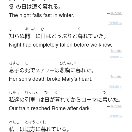
冬
の
日
は
速く
暮れる
。
The night falls fast in winter.
—
Tatoeba
Details ▸
し
あいだ
ひ
く
知らぬ
間
に
日
は
とっぷりと
暮れていた
。
Night had completely fallen before we knew.
—
Tatoeba
Details ▸
むすこ
し
ひたんにく
息子
の
死
で
は
悲嘆に暮れた
メアリー
。
Her son's death broke Mary's heart.
—
Tatoeba
Details ▸
わたし
れっしゃ
ひ
く
つ
私達
の
列車
は
日
が
暮れて
から
ローマ
に
着いた
。
Our train reached Rome after dark.
—
Tatoeba
Details ▸
わたし
とほうにくれ
私
は
途方に暮れている
。