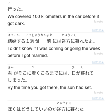
い
行った
。
We covered 100 kilometers in the car before it
got dark.
—
Tatoeba
Details ▸
けっこん
いっしゅうかん
まえ
とほうにく
結婚する
１週間
前
には
途方に暮れた
よ
。
I didn't know if I was coming or going the week
before I got married.
—
Tatoeba
Details ▸
きみ
つ
ひ
く
君
が
そこ
に
着く
ころ
まで
には
日
が
暮れて
、
しまった
。
By the time you got there, the sun had set.
—
Tatoeba
Details ▸
とほうにく
ぼく
は
どうして
いい
の
か
途方に暮れた
。