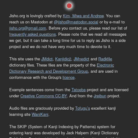
Jisho.org is lovingly crafted by
Kim, Miwa and Andrew
. You can
reach us on Mastodon at
@jisho@mastodon.social
or by e-mail to
jisho.org@gmail.com
. Before you contact us, please read our list of
frequently asked questions
. Please note that we read all messages
we get, but it can take a long time for us to reply as Jisho is a side
project and we do not have very much time to devote to it.
This site uses the
JMdict
,
Kanjidic2
,
JMnedict
and
Radkfile
dictionary files. These files are the property of the
Electronic
Dictionary Research and Development Group
, and are used in
conformance with the Group's
licence
.
Example sentences come from the
Tatoeba
project and are licensed
under
Creative Commons CC-BY
. And from the
Jreibun
project.
Audio files are graciously provided by
Tofugu’s
excellent kanji
learning site
WaniKani
.
The SKIP (System of Kanji Indexing by Patterns) system for
ordering kanji was developed by Jack Halpern (Kanji Dictionary