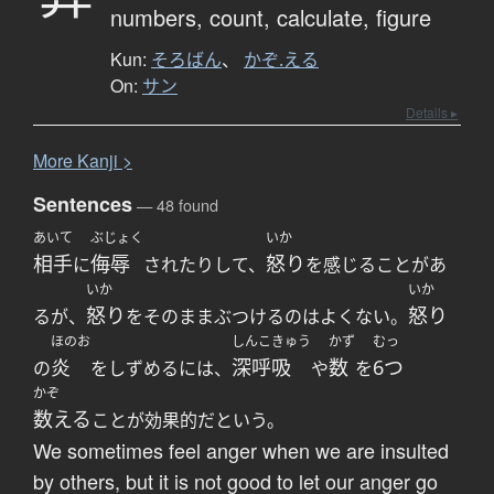
numbers,
count,
calculate,
figure
Kun:
そろばん
、
かぞ.える
On:
サン
Details ▸
More
K
anji >
Sentences
— 48 found
あいて
ぶじょく
いか
相手
侮辱
怒り
に
されたりして、
を感じることがあ
いか
いか
怒り
怒り
るが、
をそのままぶつけるのはよくない。
ほのお
しんこきゅう
かず
むっ
炎
深呼吸
数
6つ
の
をしずめるには、
や
を
かぞ
数える
ことが効果的だという。
We sometimes feel anger when we are insulted
by others, but it is not good to let our anger go