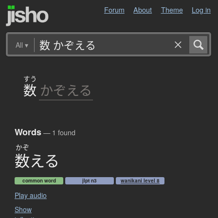
Forum
About
Theme
Log in
All
▾
すう
数
かぞえる
Words
— 1 found
かぞ
数
え
る
common word
jlpt n3
wanikani level 8
Play audio
Show