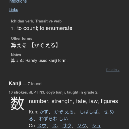
inflections
Links
Ichidan verb, Transitive verb
to count; to enumerate
1.
Other forms
算える 【かぞえる】
Notes
算える: Rarely-used kanji form.
Details ▸
Kanji
— 7 found
13 strokes.
JLPT N3. Jōyō kanji, taught in grade 2.
数
number,
strength,
fate,
law,
figures
Kun:
かず
、
かぞ.える
、
しばしば
、
せ.め
る
、
わずらわ.しい
On:
スウ
、
ス
、
サク
、
ソク
、
シュ