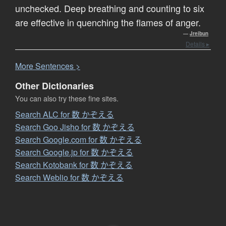
unchecked. Deep breathing and counting to six
are effective in quenching the flames of anger.
—
Jreibun
Details ▸
More
S
entences >
Other Dictionaries
You can also try these fine sites.
Search ALC for 数 かぞえる
Search Goo Jisho for 数 かぞえる
Search Google.com for 数 かぞえる
Search Google.jp for 数 かぞえる
Search Kotobank for 数 かぞえる
Search Weblio for 数 かぞえる