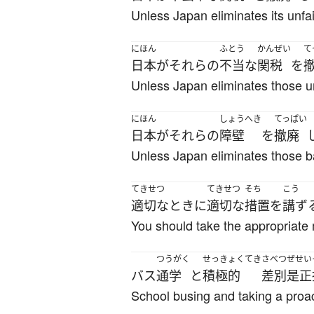
Unless Japan eliminates its unfair
にほん
ふとう
かんぜい
て
日本
が
それら
の
不当な
関税
を
Unless Japan eliminates those unf
にほん
しょうへき
てっぱい
日本
が
それら
の
障壁
を
撤廃
Unless Japan eliminates those bar
てきせつ
てきせつ
そち
こう
適切な
とき
に
適切な
措置
を
講ず
You should take the appropriate 
つうがく
せっきょくてき
さべつ
ぜせい
バス
通学
と
積極的
差別
是正
School busing and taking a proac