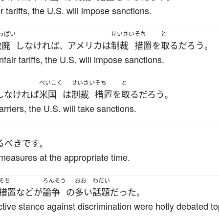
 tariffs, the U.S. will impose sanctions.
っぱい
せいさい
そち
と
撤廃
し
なければ
アメリカ
は
制裁
措置
を
取る
だろう
、
。
air tariffs, the U.S. will impose sanctions.
べいこく
せいさい
そち
と
し
なければ
米国
は
制裁
措置
を
取る
だろう
。
riers, the U.S. will take sanctions.
る
べき
です
。
measures at the appropriate time.
そち
ろんそう
おお
わだい
措置
などが
論争
の
多い
話題
だった
。
tive stance against discrimination were hotly debated to