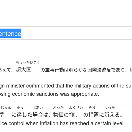
ちょうたいこく
超大国
答えて、
の軍事行動は明らかな国際法違反であり、
eign minister commented that the military actions of the s
posing economic sanctions was appropriate.
いじゅん
たっ
ばあい
ぶっか
よくせい
そち
うった
準
に
達した
場合
は
物価
の
抑制
の
措置
に
訴える
、
。
ce control when inflation has reached a certain level.