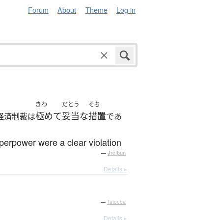
Forum
About
Theme
Log in
きわ
だとう
そち
極めて
妥当な
措置
経済制裁は
であ
uperpower were a clear violation
—
Jreibun
Details ▸
—
Tatoeba
Details ▸