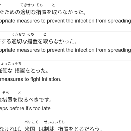
せ
てきせつ
そち
と
ぐ
ため
の
適切な
措置
を
取らなかった
。
priate measures to prevent the infection from spreading
う
てきせつ
そち
と
防
する
適切な
措置
を
取らなかった
。
priate measures to prevent the infection from spreading
きょうこう
そち
強硬な
措置
を
とった
。
asures to fight inflation.
う
そち
と
な
措置
を
取る
べき
です
。
s before it's too late.
べいこく
せいさい
そち
なければ
米国
は
制裁
措置
を
とる
だろう
、
。