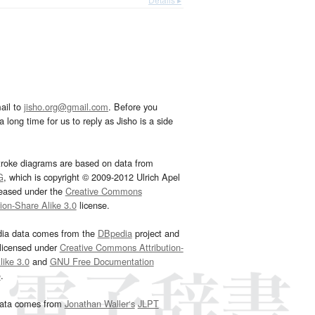
ail to
jisho.org@gmail.com
. Before you
 long time for us to reply as Jisho is a side
troke diagrams are based on data from
G
, which is copyright © 2009-2012 Ulrich Apel
leased under the
Creative Commons
tion-Share Alike 3.0
license.
dia data comes from the
DBpedia
project and
 licensed under
Creative Commons Attribution-
ike 3.0
and
GNU Free Documentation
e
.
ata comes from
Jonathan Waller‘s
JLPT