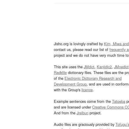
Jisho.org is lovingly crafted by
Kim, Miwa and
contact us, please read our list of
frequently 
project and we do not have very much time to 
This site uses the
JMdict
,
Kanjidic2
,
JMnedict
Radkfile
dictionary files. These files are the pr
of the
Electronic Dictionary Research and
Development Group
, and are used in confor
with the Group's
licence
.
Example sentences come from the
Tatoeba
pr
and are licensed under
Creative Commons C
And from the
Jreibun
project.
Audio files are graciously provided by
Tofugu’