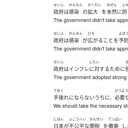
せいふ
かんせん
かくだい
みぜん
ふ
政府
は
感染
の
拡大
を
未然
に
防
The government didn't take appro
せいふ
かんせん
ひろ
よぼ
政府
は
感染
が
広がる
こと
を
予
The government didn't take appro
せいふ
にたい
政府
は
インフレ
に対する
ために
The government adopted strong me
ておく
ひつよ
手後れ
になら
ないうちに
必要
、
We should take the necessary step
にほん
ふこうへい
かんぜい
てっぱい
日本
が
不公平な
関税
を
撤廃
し