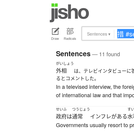
Sentences
▾
Draw
Radicals
Sentences
— 11 found
がいしょう
外相
は、テレビインタビューに
るとコメントした。
In a televised interview, the for
of international law and that im
せいふ
つうじょう
す
政府
は
通常
インフレ
が
ある
水
Governments usually resort to pri