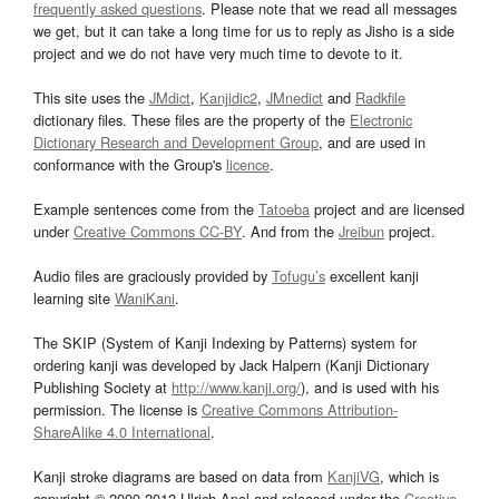
frequently asked questions
. Please note that we read all messages
we get, but it can take a long time for us to reply as Jisho is a side
project and we do not have very much time to devote to it.
This site uses the
JMdict
,
Kanjidic2
,
JMnedict
and
Radkfile
dictionary files. These files are the property of the
Electronic
Dictionary Research and Development Group
, and are used in
conformance with the Group's
licence
.
Example sentences come from the
Tatoeba
project and are licensed
under
Creative Commons CC-BY
. And from the
Jreibun
project.
Audio files are graciously provided by
Tofugu’s
excellent kanji
learning site
WaniKani
.
The SKIP (System of Kanji Indexing by Patterns) system for
ordering kanji was developed by Jack Halpern (Kanji Dictionary
Publishing Society at
http://www.kanji.org/
), and is used with his
permission. The license is
Creative Commons Attribution-
ShareAlike 4.0 International
.
Kanji stroke diagrams are based on data from
KanjiVG
, which is
copyright © 2009-2012 Ulrich Apel and released under the
Creative