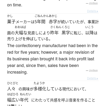
on time.
—
Jreibun
Details ▸
かし
ごねんかん
あかじ
菓子
5年間
赤字
メーカーは
が続いていたが、事業計
おおはば
さくねん
くろじ
いこう
大幅な
昨年
黒字
以降
画の
見直しにより
に転じ、
は
売り上げを伸ばしている。
The confectionery manufacturer had been in the
red for five years; however, a major revision of
its business plan brought it back into profit last
year and, since then, sales have been
increasing.
—
Jreibun
Details ▸
ひとびと
たようか
人々
多様化して
の興味が
いる現代において、
はばひろ
ねんだい
幅広い
年代
にわたって共感を呼ぶ音楽を作ること