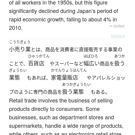
of all workers in the 1950s, but this figure
significantly declined during Japan’s period of
rapid economic growth, falling to about 4% in
2010.
—
Jreibun
Details ▸
こうりぎょう
小売り業
とは、商品を消費者に直接販売する事業の
ひゃっかてん
はばひろ
あつか
百貨店
幅広い
扱う
ことで、
やスーパーなど
商品を
ぎょうたい
かでんりょうはんてん
業態
家電量販店
もあれば、
やアパレルショッ
あつか
ぎょうたい
扱う
業態
プのように専門の商品を
もある。
Retail trade involves the business of selling
products directly to consumers. Some
businesses, such as department stores and
supermarkets, handle a wide range of products,
while others, such as an electronics retail store