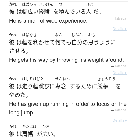
かれ
はばひろ
けいけん
つ
ひと
彼
は
幅広い
経験
を
積んでいる
人
だ
。
He is a man of wide experience.
—
Tatoeba
Details ▸
かれ
はばをき
なん
じぶん
おも
彼
は
幅を利かせて
何でも
自分
の
思うように
させる
。
He gets his way by throwing his weight around.
—
Tatoeba
Details ▸
かれ
はしりはばと
せんねん
きょうそう
彼
は
走り幅跳び
に
専念
する
ために
競争
を
やめた
。
He has given up running in order to focus on the
long jump.
—
Tatoeba
Details ▸
かれ
かたはば
ひろ
彼
は
肩幅
が
広い
。