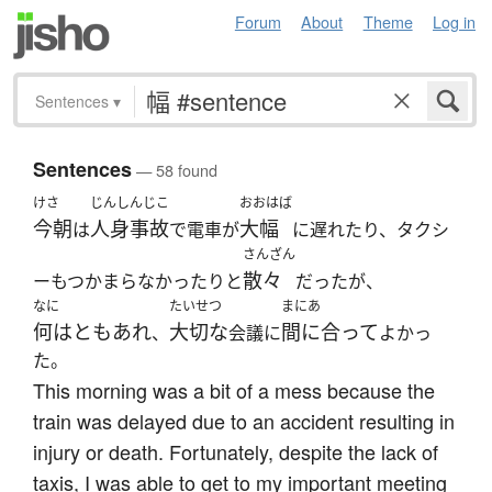
Forum
About
Theme
Log in
Sentences
▾
Sentences
— 58 found
けさ
じんしんじこ
おおはば
今朝
人身事故
大幅
は
で電車が
に遅れたり、タクシ
さんざん
散々
ーもつかまらなかったりと
だったが、
なに
たいせつ
まにあ
何はともあれ
大切な
間に合って
、
会議に
よかっ
た。
This morning was a bit of a mess because the
train was delayed due to an accident resulting in
injury or death. Fortunately, despite the lack of
taxis, I was able to get to my important meeting