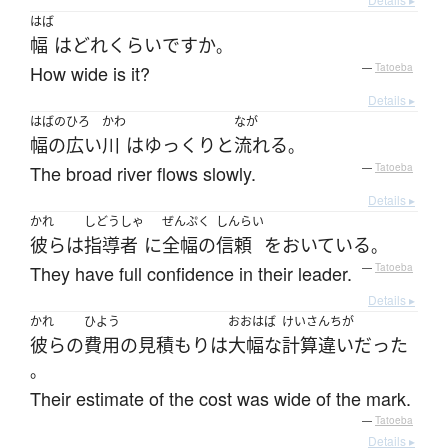
はば
幅
は
どれくらい
ですか
。
How wide is it?
—
Tatoeba
Details ▸
はばのひろ
かわ
なが
幅の広い
川
は
ゆっくりと
流れる
。
The broad river flows slowly.
—
Tatoeba
Details ▸
かれ
しどうしゃ
ぜんぷく
しんらい
彼ら
は
指導者
に
全幅の
信頼
を
おいている
。
They have full confidence in their leader.
—
Tatoeba
Details ▸
かれ
ひよう
おおはば
けいさんちが
彼らの
費用
の
見積もり
は
大幅な
計算違い
だった
。
Their estimate of the cost was wide of the mark.
—
Tatoeba
Details ▸