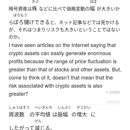
かぶ
はば
株
幅
暗号資産は
などに比べて価格変動の
が大きいか
ぼろもう
ぼろ儲けできる
ら
と、ネット記事などでは見かける
が、それはつまりリスクも大きいということではない
のか。
I have seen articles on the Internet saying that
crypto assets can easily generate enormous
profits because the range of price fluctuation is
greater than that of stocks and other assets. But,
come to think of it, doesn’t that mean that the
risk associated with crypto assets is also
greater?
—
Jreibun
Details ▸
しゅうはすう
へいきんち
しんぷく
ぞうだい
周波数
の
平均値
は
振幅
の
増大
に
げん
したがって
減じる
。