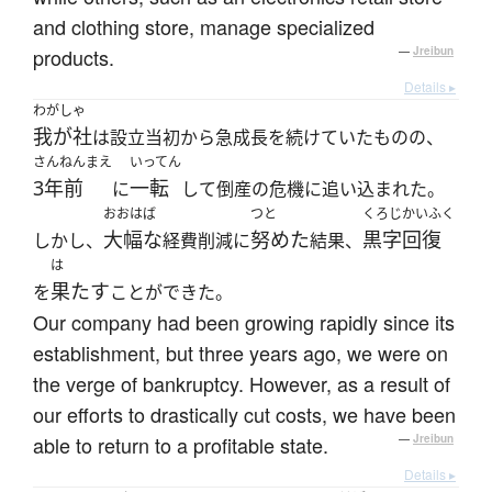
and clothing store, manage specialized
products.
—
Jreibun
Details ▸
わがしゃ
我が社
は設立当初から急成長を続けていたものの、
さんねんまえ
いってん
3年前
一転
に
して倒産の危機に追い込まれた。
おおはば
つと
くろじかいふく
大幅な
努めた
黒字回復
しかし、
経費削減に
結果、
は
果たす
を
ことができた。
Our company had been growing rapidly since its
establishment, but three years ago, we were on
the verge of bankruptcy. However, as a result of
our efforts to drastically cut costs, we have been
able to return to a profitable state.
—
Jreibun
Details ▸