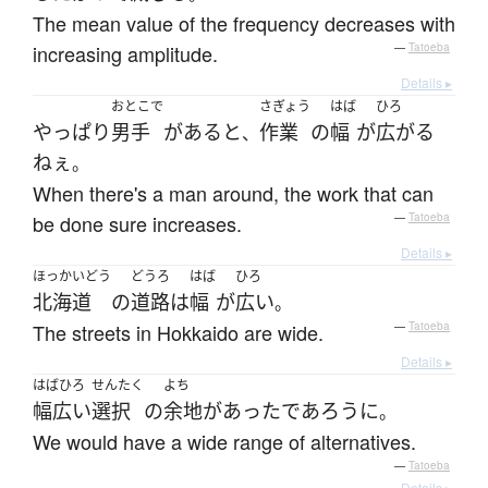
The mean value of the frequency decreases with
increasing amplitude.
—
Tatoeba
Details ▸
おとこで
さぎょう
はば
ひろ
やっぱり
男手
が
ある
と
作業
の
幅
が
広がる
、
ねぇ
。
When there's a man around, the work that can
be done sure increases.
—
Tatoeba
Details ▸
ほっかいどう
どうろ
はば
ひろ
北海道
の
道路
は
幅
が
広い
。
The streets in Hokkaido are wide.
—
Tatoeba
Details ▸
はばひろ
せんたく
よち
幅広い
選択
の
余地
が
あった
であろう
に
。
We would have a wide range of alternatives.
—
Tatoeba
Details ▸