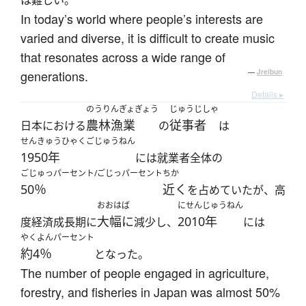
は難しい。
In today’s world where people’s interests are
varied and diverse, it is difficult to create music
that resonates across a wide range of
generations.
—
Jreibun
Details ▸
のうりんぎょぎょう
じゅうじしゃ
農林漁業
従事者
日本における
の
は
せんきゅうひゃくごじゅうねん
1950年
には就業者全体の
ごじゅっパーセント/ごじっパーセント
ちか
50％
近く
を占めていたが、高
おおはば
にせんじゅうねん
大幅に
2010年
度経済成長期に
減少し、
には
やくよんパーセント
約4％
となった。
The number of people engaged in agriculture,
forestry, and fisheries in Japan was almost 50%