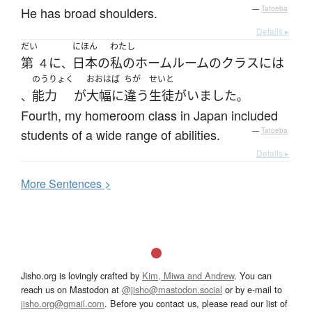
He has broad shoulders.
—
Tatoeba
Details ▸
だい
にほん
わたし
第
に
日本
の
私の
ホームルーム
の
クラス
には
４
、
のうりょく
おおはば
ちが
せいと
能力
が
大幅に
違う
生徒
が
いました
、
。
Fourth, my homeroom class in Japan included
students of a wide range of abilities.
—
Tatoeba
Details ▸
More
S
entences >
Jisho.org is lovingly crafted by
Kim, Miwa and Andrew
. You can
reach us on Mastodon at
@jisho@mastodon.social
or by e-mail to
jisho.org@gmail.com
. Before you contact us, please read our list of