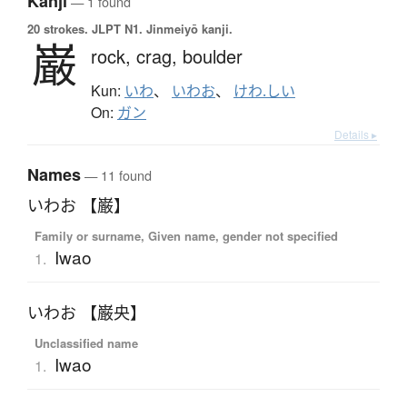
Kanji
— 1 found
20 strokes.
JLPT N1. Jinmeiyō kanji.
巌
rock,
crag,
boulder
Kun:
いわ
、
いわお
、
けわ.しい
On:
ガン
Details ▸
Names
— 11 found
いわお 【巌】
Family or surname, Given name, gender not specified
Iwao
1.
いわお 【巌央】
Unclassified name
Iwao
1.