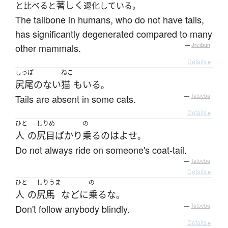
著しく
と比べると
退化している。
The tailbone in humans, who do not have tails,
has significantly degenerated compared to many
other mammals.
—
Jreibun
Details ▸
しっぽ
ねこ
尻尾
の
ない
猫
も
いる
。
Tails are absent in some cats.
—
Tatoeba
Details ▸
ひと
しりめ
の
人
の
尻目
ばかり
乗る
の
は
よせ
。
Do not always ride on someone's coat-tail.
—
Tatoeba
Details ▸
ひと
しりうま
の
人
の
尻馬
など
に
乗る
な
。
Don't follow anybody blindly.
—
Tatoeba
Details ▸