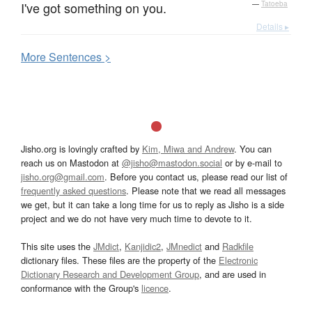
I've got something on you.
—
Tatoeba
Details ▸
More
S
entences >
Jisho.org is lovingly crafted by
Kim, Miwa and Andrew
. You can
reach us on Mastodon at
@jisho@mastodon.social
or by e-mail to
jisho.org@gmail.com
. Before you contact us, please read our list of
frequently asked questions
. Please note that we read all messages
we get, but it can take a long time for us to reply as Jisho is a side
project and we do not have very much time to devote to it.
This site uses the
JMdict
,
Kanjidic2
,
JMnedict
and
Radkfile
dictionary files. These files are the property of the
Electronic
Dictionary Research and Development Group
, and are used in
conformance with the Group's
licence
.