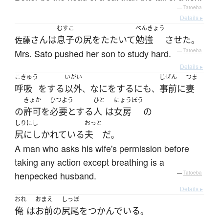
—
Tatoeba
Details ▸
むすこ
べんきょう
さん
は
息子
の
尻をたたいて
勉強
させた
佐藤
。
Mrs. Sato pushed her son to study hard.
—
Tatoeba
Details ▸
こきゅう
いがい
じぜん
つま
呼吸
を
する
以外
なに
を
する
にも
事前
に
妻
、
、
きょか
ひつよう
ひと
にょうぼう
の
許可
を
必要とする
人
は
女房
の
しりにし
おっと
尻にしかれている
夫
だ
。
A man who asks his wife's permission before
taking any action except breathing is a
henpecked husband.
—
Tatoeba
Details ▸
おれ
おまえ
しっぽ
俺
は
お前
の
尻尾
を
つかんでいる
。