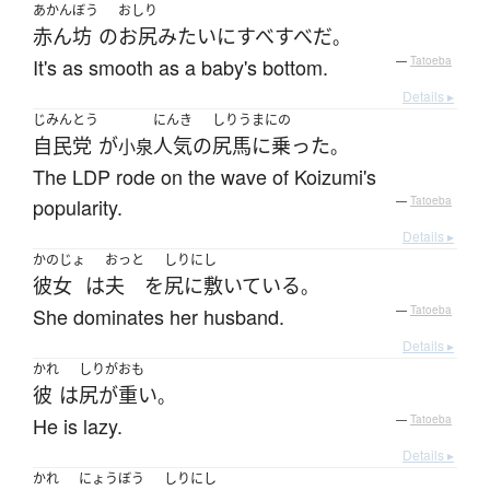
あかんぼう
おしり
赤ん坊
の
お尻
みたいに
すべすべ
だ
。
It's as smooth as a baby's bottom.
—
Tatoeba
Details ▸
じみんとう
にんき
しりうまにの
自民党
が
人気の
尻馬に乗った
小泉
。
The LDP rode on the wave of Koizumi's
popularity.
—
Tatoeba
Details ▸
かのじょ
おっと
しりにし
彼女
は
夫
を
尻に敷いている
。
She dominates her husband.
—
Tatoeba
Details ▸
かれ
しりがおも
彼
は
尻が重い
。
He is lazy.
—
Tatoeba
Details ▸
かれ
にょうぼう
しりにし