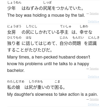
しょうねん
しっぽ
少年
は
ねずみ
の
尻尾
を
つかんでいた
。
The boy was holding a mouse by the tail.
—
Tatoeba
Details ▸
にょうぼう
しりにし
ていしゅ
しあわ
女房
の
尻にしかれている
亭主
は
幸せな
、
ひとりもの
はな
じぶん
もんだい
にんしき
独り者
に
話して
はじめて
自分
の
問題
を
認識
、
する
こと
が
たびたび
だ
。
Many times, a hen-pecked husband doesn't
know his problems until he talks to a happy
bachelor.
—
Tatoeba
Details ▸
わたし
むすめ
しりがおも
こま
私の
娘
は
尻が重い
ので
困る
。
My daughter's slowness to take action is a pain.
—
Tatoeba
Details ▸