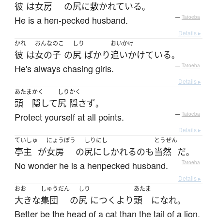
彼
は
女房
の
尻に敷かれている
。
He is a hen-pecked husband.
—
Tatoeba
Details ▸
かれ
おんなのこ
しり
おいかけ
彼
は
女の子
の
尻
ばかり
追いかけている
。
He's always chasing girls.
—
Tatoeba
Details ▸
あたま
かく
しり
かく
頭
隠して
尻
隠さず
。
Protect yourself at all points.
—
Tatoeba
Details ▸
ていしゅ
にょうぼう
しりにし
とうぜん
亭主
が
女房
の
尻にしかれる
の
も
当然
だ
。
No wonder he is a henpecked husband.
—
Tatoeba
Details ▸
おお
しゅうだん
しり
あたま
大きな
集団
の
尻
に
つく
より
頭
になれ
。
Better be the head of a cat than the tail of a lion.