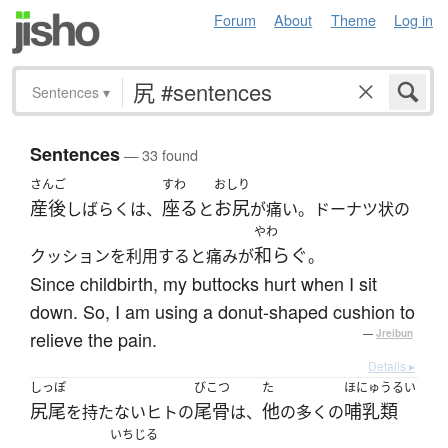
Forum
About
Theme
Log in
Sentences
▾
Sentences
— 33 found
さんご
すわ
おしり
産後
座る
お尻
しばらくは、
と
が痛い。ドーナツ状の
やわ
和らぐ
クッションを利用すると痛みが
。
Since childbirth, my buttocks hurt when I sit
down. So, I am using a donut-shaped cushion to
relieve the pain.
—
Jreibun
Details ▸
しっぽ
びこつ
た
ほにゅうるい
尻尾
尾骨
他
哺乳類
を持たないヒトの
は、
の多くの
いちじる