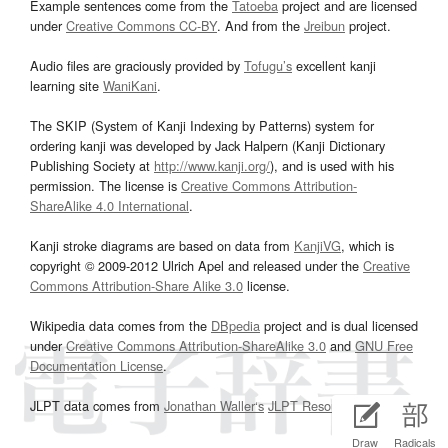
Example sentences come from the
Tatoeba
project and are licensed
under
Creative Commons CC-BY
. And from the
Jreibun
project.
Audio files are graciously provided by
Tofugu’s
excellent kanji
learning site
WaniKani
.
The SKIP (System of Kanji Indexing by Patterns) system for
ordering kanji was developed by Jack Halpern (Kanji Dictionary
Publishing Society at
http://www.kanji.org/
), and is used with his
permission. The license is
Creative Commons Attribution-
ShareAlike 4.0 International
.
Kanji stroke diagrams are based on data from
KanjiVG
, which is
copyright © 2009-2012 Ulrich Apel and released under the
Creative
Commons Attribution-Share Alike 3.0
license.
Wikipedia data comes from the
DBpedia
project and is dual licensed
under
Creative Commons Attribution-ShareAlike 3.0
and
GNU Free
Documentation License
.
JLPT data comes from
Jonathan Waller‘s
JLPT Resources
page.
Draw
Radicals