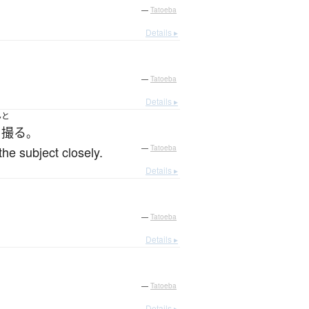
—
Tatoeba
Details ▸
—
Tatoeba
Details ▸
ん
と
撮る
。
the subject closely.
—
Tatoeba
Details ▸
—
Tatoeba
Details ▸
—
Tatoeba
Details ▸