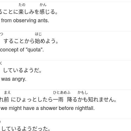
たの
かん
る
こと
に
楽しみ
を
感じる
。
 from observing ants.
つ
はじ
する
こと
から
始めよう
。
concept of "quota".
く
している
ようだ
。
e was angry.
まえ
ひとあめ
ふ
かもし
れ
前
に
ひょっとしたら
一雨
降る
かも知れません
。
 we might have a shower before nightfall.
い
している
よう
だった
。