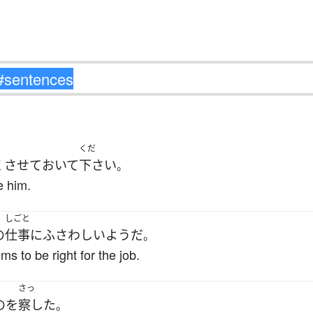
くだ
く
させて
おいて
下さい
。
e him.
しごと
の
仕事
に
ふさわしい
ようだ
。
ms to be right for the job.
さっ
の
を
察した
。