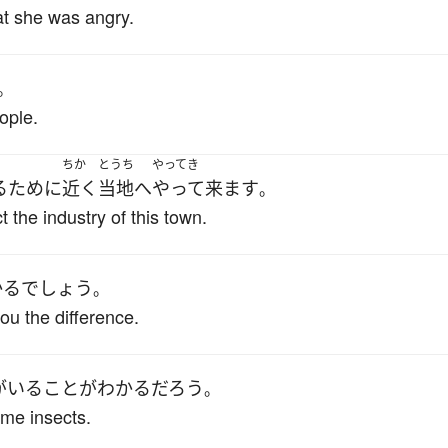
at she was angry.
。
ople.
ちか
とうち
やってき
る
ために
近く
当地
へ
やって来ます
。
 the industry of this town.
かる
でしょう
。
ou the difference.
が
いる
こと
が
わかる
だろう
。
some insects.