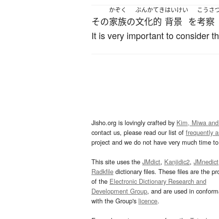
かぞく
ぶんかてき
はいけい
こうさ
その
家族
の
文化的
背景
を
考察
It is very important to consider t
Jisho.org is lovingly crafted by
Kim, Miwa and
contact us, please read our list of
frequently 
project and we do not have very much time to 
This site uses the
JMdict
,
Kanjidic2
,
JMnedict
Radkfile
dictionary files. These files are the pr
of the
Electronic Dictionary Research and
Development Group
, and are used in confor
with the Group's
licence
.