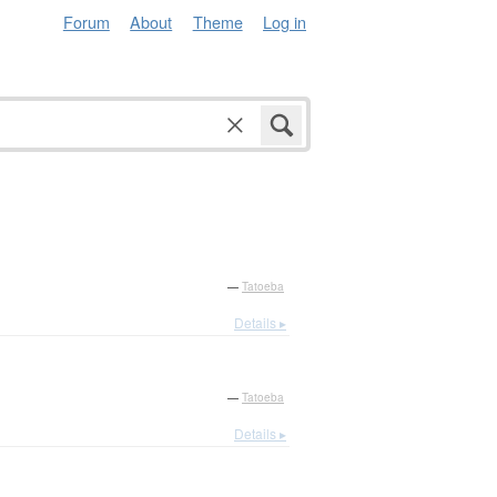
Forum
About
Theme
Log in
—
Tatoeba
Details ▸
—
Tatoeba
Details ▸