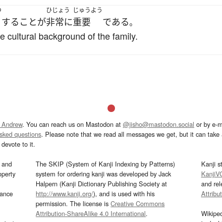
つ
ひじょう
じゅうよう
する
こと
が
非常に
重要
である
。
he cultural background of the family.
 Andrew
. You can reach us on Mastodon at
@jisho@mastodon.social
or by e-m
asked questions
. Please note that we read all messages we get, but it can take a
devote to it.
and
The SKIP (System of Kanji Indexing by Patterns)
Kanji s
operty
system for ordering kanji was developed by Jack
KanjiV
Halpern (Kanji Dictionary Publishing Society at
and re
mance
http://www.kanji.org/
), and is used with his
Attribu
permission. The license is
Creative Commons
Attribution-ShareAlike 4.0 International
.
Wikipe