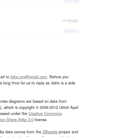
—
Tatoeba
Details ▸
ail to
jisho.org@gmail.com
. Before you
 long time for us to reply as Jisho is a side
troke diagrams are based on data from
G
, which is copyright © 2009-2012 Ulrich Apel
leased under the
Creative Commons
tion-Share Alike 3.0
license.
dia data comes from the
DBpedia
project and