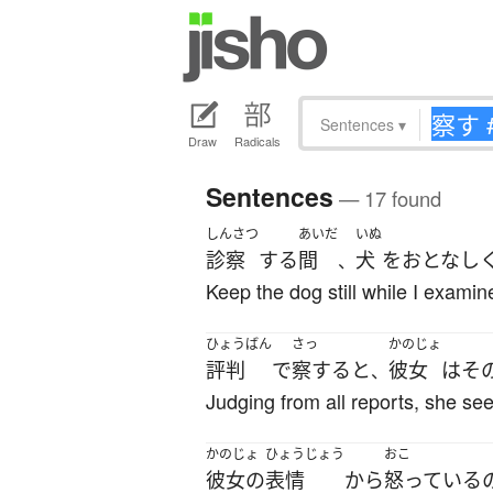
Sentences
▾
Draw
Radicals
Sentences
— 17 found
しんさつ
あいだ
いぬ
診察
する
間
犬
を
おとなし
、
Keep the dog still while I examin
ひょうばん
さっ
かのじょ
評判
で
察する
と
彼女
は
そ
、
Judging from all reports, she see
かのじょ
ひょうじょう
おこ
彼女の
表情
から
怒っている