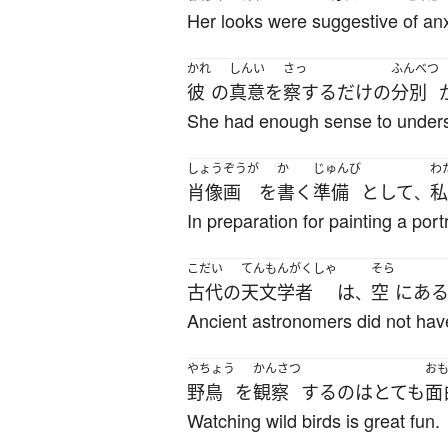
Her looks were suggestive of anx
かれ
しんい
さっ
ふんべつ
彼
の
真意
を
察する
だけ
の
分別
She had enough sense to unders
しょうぞうが
か
じゅんび
わ
肖像画
を
書く
準備
として
私
、
In preparation for painting a por
こだい
てんもんがくしゃ
そら
古代
の
天文学者
は
空
に
あ
、
Ancient astronomers did not have
やちょう
かんさつ
お
野鳥
を
観察
する
の
は
とても
面
Watching wild birds is great fun.