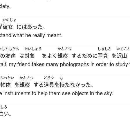
iety.
かのじょ
が
彼女
には
あった
。
tand what he really meant.
たし
ともだち
たいしょう
かんさつ
しゃしん
たくさ
の
友達
は
対象
を
よく
観察
する
ために
写真
を
沢山
trait, my friend takes many photographs in order to study 
ぶったい
かんさつ
どうぐ
も
る
物体
を
観察
する
道具
を
持たなかった
。
 instruments to help them see objects in the sky.
もしろ
白い
。