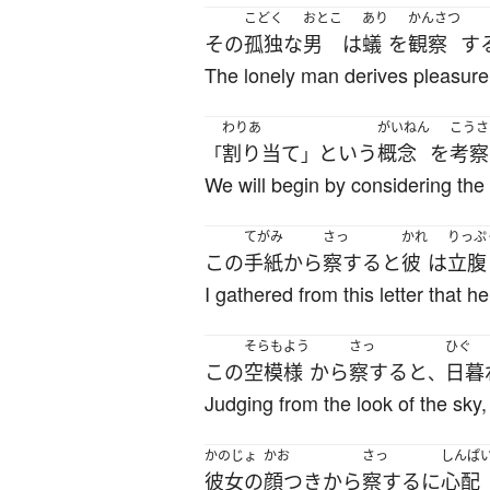
こどく
おとこ
あり
かんさつ
その
孤独な
男
は
蟻
を
観察
す
The lonely man derives pleasure
わりあ
がいねん
こうさ
割り当て
という
概念
を
考察
「
」
We will begin by considering the 
てがみ
さっ
かれ
りっぷ
この
手紙
から
察する
と
彼
は
立腹
I gathered from this letter that h
そらもよう
さっ
ひぐ
この
空模様
から
察する
と
日暮
、
Judging from the look of the sky,
かのじょ
かお
さっ
しんぱ
彼女の
顔つき
から
察する
に
心配