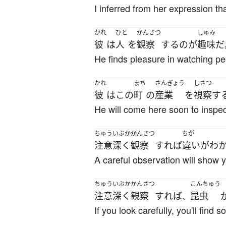
I inferred from her expression th
かれ
ひと
かんさつ
しゅみ
彼
は
人
を
観察
する
の
が
趣味
だ
He finds pleasure in watching pe
かれ
まち
さんぎょう
しさつ
彼
は
この
町
の
産業
を
視察
す
He will come here soon to inspect
ちゅういぶか
かんさつ
ちが
注意深く
観察
すれば
違い
が
わ
A careful observation will show y
ちゅういぶか
かんさつ
こんちゅう
注意深く
観察
すれば
昆虫
、
If you look carefully, you'll find 