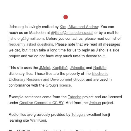
Jisho.org is lovingly crafted by
Kim, Miwa and Andrew
. You can
reach us on Mastodon at
@jisho@mastodon.social
or by e-mail to
jisho.org@gmail.com
. Before you contact us, please read our list of
frequently asked questions
. Please note that we read all messages
we get, but it can take a long time for us to reply as Jisho is a side
project and we do not have very much time to devote to it.
This site uses the
JMdict
,
Kanjidic2
,
JMnedict
and
Radkfile
dictionary files. These files are the property of the
Electronic
Dictionary Research and Development Group
, and are used in
conformance with the Group's
licence
.
Example sentences come from the
Tatoeba
project and are licensed
under
Creative Commons CC-BY
. And from the
Jreibun
project.
Audio files are graciously provided by
Tofugu’s
excellent kanji
learning site
WaniKani
.