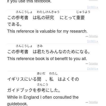
if you use this textbook.
Details ▸
さんこうしょ
わたし
けんきゅう
じゅうよう
この
参考書
は
私の
研究
にとって
重要
である
。
This reference is valuable for my research.
—
Tatoeba
Details ▸
さんこうしょ
きみ
この
参考書
は
君たち
みんな
の
ためになる
。
This reference book is of benefit to you all.
—
Tatoeba
Details ▸
あいだ
わたし
イギリス
に
いる
間
私
は
よく
その
、
さんこう
ガイドブック
を
参考にした
。
While in England I often consulted the
guidebook.
—
Tatoeba