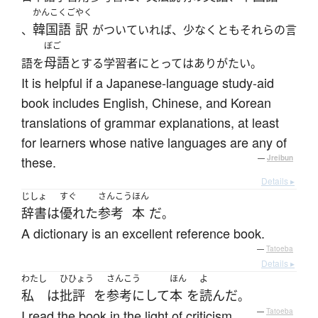
かんこくご
やく
韓国語
訳
、
がついていれば、少なくともそれらの言
ぼご
母語
語を
とする学習者にとってはありがたい。
It is helpful if a Japanese-language study-aid
book includes English, Chinese, and Korean
translations of grammar explanations, at least
for learners whose native languages are any of
these.
—
Jreibun
Details ▸
じしょ
すぐ
さんこう
ほん
辞書
は
優れた
参考
本
だ
。
A dictionary is an excellent reference book.
—
Tatoeba
Details ▸
わたし
ひひょう
さんこう
ほん
よ
私
は
批評
を
参考にして
本
を
読んだ
。
I read the book in the light of criticism.
—
Tatoeba