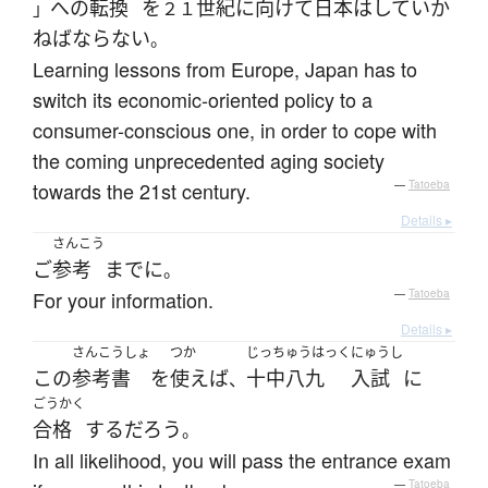
へ
の
転換
を
世紀
に
向けて
日本
は
して
いか
」
２１
ねばならない
。
Learning lessons from Europe, Japan has to
switch its economic-oriented policy to a
consumer-conscious one, in order to cope with
the coming unprecedented aging society
towards the 21st century.
—
Tatoeba
Details ▸
さんこう
ご
参考
まで
に
。
For your information.
—
Tatoeba
Details ▸
さんこうしょ
つか
じっちゅうはっく
にゅうし
この
参考書
を
使えば
十中八九
入試
に
、
ごうかく
合格
する
だろう
。
In all likelihood, you will pass the entrance exam
—
Tatoeba