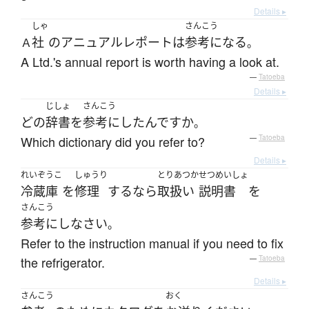
Details ▸
しゃ
さんこう
社
の
アニュアルレポート
は
参考になる
Ａ
。
A Ltd.'s annual report is worth having a look at.
—
Tatoeba
Details ▸
じしょ
さんこう
どの
辞書
を
参考にした
んです
か
。
Which dictionary did you refer to?
—
Tatoeba
Details ▸
れいぞうこ
しゅうり
とりあつか
せつめいしょ
冷蔵庫
を
修理
する
なら
取扱い
説明書
を
さんこう
参考にし
なさい
。
Refer to the instruction manual if you need to fix
the refrigerator.
—
Tatoeba
Details ▸
さんこう
おく