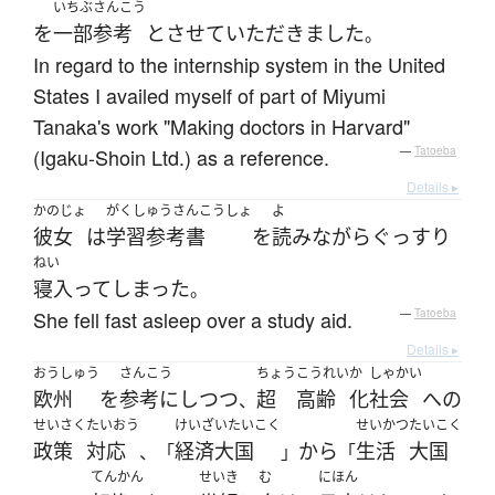
いちぶ
さんこう
を
一部
参考
と
させていただきました
。
In regard to the internship system in the United
States I availed myself of part of Miyumi
Tanaka's work "Making doctors in Harvard"
(Igaku-Shoin Ltd.) as a reference.
—
Tatoeba
Details ▸
かのじょ
がくしゅうさんこうしょ
よ
彼女
は
学習参考書
を
読み
ながら
ぐっすり
ねい
寝入って
しまった
。
She fell fast asleep over a study aid.
—
Tatoeba
Details ▸
おうしゅう
さんこう
ちょう
こうれい
か
しゃかい
欧州
を
参考にし
つつ
超
高齢
化
社会
へ
の
、
せいさく
たいおう
けいざいたいこく
せいかつ
たいこく
政策
対応
経済大国
から
生活
大国
、「
」
「
てんかん
せいき
む
にほん