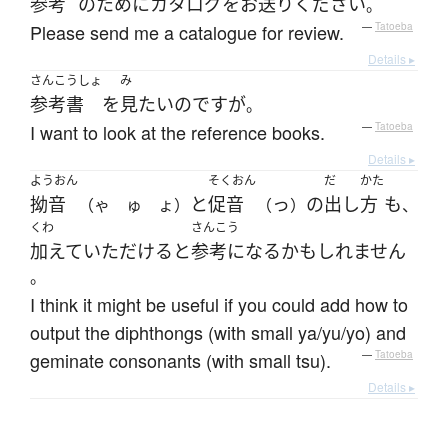
参考
の
ために
カタログ
を
お送り
ください
。
Please send me a catalogue for review.
—
Tatoeba
Details ▸
さんこうしょ
み
参考書
を
見
たい
のです
が
。
I want to look at the reference books.
—
Tatoeba
Details ▸
ようおん
そくおん
だ
かた
拗音
と
促音
っ
の
出し
方
も
（ゃ ゅ ょ）
（
）
、
くわ
さんこう
加えて
いただける
と
参考になる
かもしれません
。
I think it might be useful if you could add how to
output the diphthongs (with small ya/yu/yo) and
geminate consonants (with small tsu).
—
Tatoeba
Details ▸