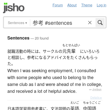
Forum
About
Theme
Log in
Sentences
▾
Sentences
— 20 found
もとせんぱい
元先輩
就職活動の時には、サークルの
にいろいろ
と相談し、参考になるアドバイスをたくさんもらっ
た。
When I was seeking employment, I consulted
with some people who used to belong to the
same club as I and were ahead of me in college,
and received a lot of helpful advice.
—
Jreibun
Details ▸
えいご
ちゅうごくご
英語
中国語
日本語学習用参考書に、文法説明の
、