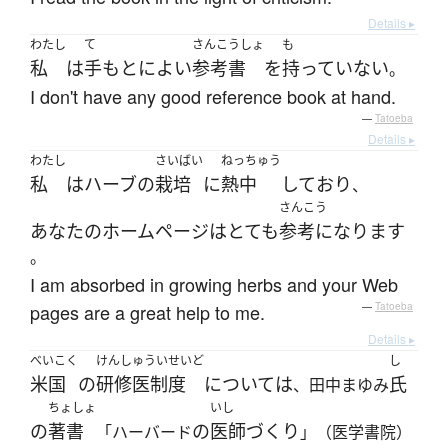
Details ▸
わたし
て
さんこうしょ
も
私
は
手もと
に
よい
参考書
を
持っていない
。
I don't have any good reference book at hand.
—
Tatoeba
Details ▸
わたし
さいばい
ねっちゅう
私
は
ハーブ
の
栽培
に
熱中
して
おり
、
さんこう
あなた
の
ホームページ
は
とても
参考になります
。
I am absorbed in growing herbs and your Web
pages are a great help to me.
—
Tatoeba
Details ▸
べいこく
けんしゅういせいど
し
米国
の
研修医制度
について
は
氏
、田中まゆみ
ちょしょ
いし
の
著書
の
医師
づくり
「ハーバード
」（医学書院）