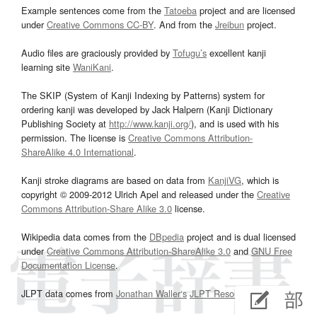
Example sentences come from the
Tatoeba
project and are licensed
under
Creative Commons CC-BY
. And from the
Jreibun
project.
Audio files are graciously provided by
Tofugu’s
excellent kanji
learning site
WaniKani
.
The SKIP (System of Kanji Indexing by Patterns) system for
ordering kanji was developed by Jack Halpern (Kanji Dictionary
Publishing Society at
http://www.kanji.org/
), and is used with his
permission. The license is
Creative Commons Attribution-
ShareAlike 4.0 International
.
Kanji stroke diagrams are based on data from
KanjiVG
, which is
copyright © 2009-2012 Ulrich Apel and released under the
Creative
Commons Attribution-Share Alike 3.0
license.
Wikipedia data comes from the
DBpedia
project and is dual licensed
under
Creative Commons Attribution-ShareAlike 3.0
and
GNU Free
Documentation License
.
JLPT data comes from
Jonathan Waller‘s
JLPT Resources
page.