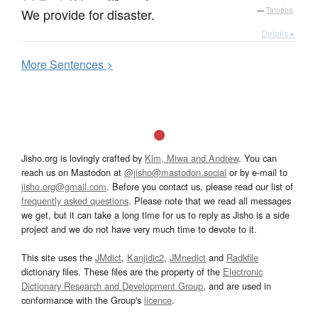
We provide for disaster.
—
Tatoeba
Details ▸
More
S
entences >
Jisho.org is lovingly crafted by
Kim, Miwa and Andrew
. You can
reach us on Mastodon at
@jisho@mastodon.social
or by e-mail to
jisho.org@gmail.com
. Before you contact us, please read our list of
frequently asked questions
. Please note that we read all messages
we get, but it can take a long time for us to reply as Jisho is a side
project and we do not have very much time to devote to it.
This site uses the
JMdict
,
Kanjidic2
,
JMnedict
and
Radkfile
dictionary files. These files are the property of the
Electronic
Dictionary Research and Development Group
, and are used in
conformance with the Group's
licence
.