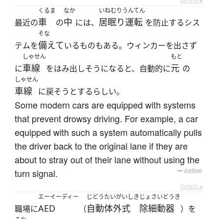
くるま
なか
いねむりうんてん
車
中
居眠り運転
最近の
の
には、
を防止するシス
そな
備えて
テムを
いるものもある。ウィンカーを出さず
しゃせん
もと
車線
元
に
をはみ出しそうになると、自動的に
の
しゃせん
車線
に戻そうとするらしい。
Some modern cars are equipped with systems
that prevent drowsy driving. For example, a car
equipped with such a system automatically pulls
the driver back to the original lane if they are
about to stray out of their lane without using the
turn signal.
—
Jreibun
Details ▸
エーイーディー
じどう
たいがいしき
じょさいどうき
AED
自動
体外式
除細動器
職場に
（
）を