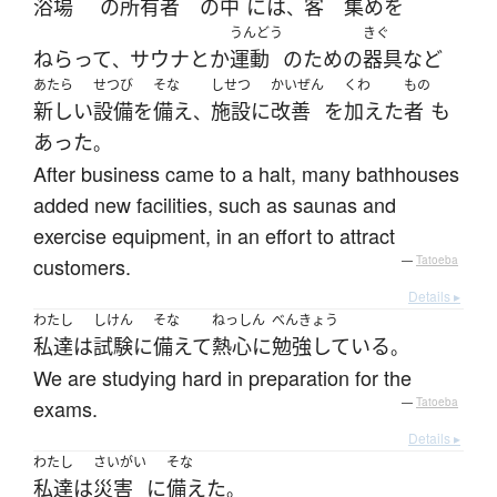
浴場
の
所有者
の
中
には
客
集め
を
、
うんどう
きぐ
ねらって
サウナ
とか
運動
の
ため
の
器具
など
、
あたら
せつび
そな
しせつ
かいぜん
くわ
もの
新しい
設備
を
備え
施設
に
改善
を
加えた
者
も
、
あった
。
After business came to a halt, many bathhouses
added new facilities, such as saunas and
exercise equipment, in an effort to attract
customers.
—
Tatoeba
Details ▸
わたし
しけん
そな
ねっしん
べんきょう
私達
は
試験
に
備えて
熱心に
勉強している
。
We are studying hard in preparation for the
exams.
—
Tatoeba
Details ▸
わたし
さいがい
そな
私達
は
災害
に
備えた
。