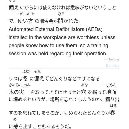
そな
備えた
からには使えなければ意味がないということ
つかいかた
ひら
使い方
開かれた
で、
の講習会が
。
Automated External Defibrillators (AEDs)
installed in the workplace are worthless unless
people know how to use them, so a training
session was held regarding their operation.
—
Jreibun
Details ▸
ふゆ
そな
冬
備えて
リスは
に
どんぐりなどエサになる
きのみ/このみ
あな
じめん
木の実
穴
地面
を取ってきてはせっせと
を掘って
に埋めるというが、場所を忘れてしまうのか、掘り出
はる
春
すのを忘れてしまうのか、埋められたどんぐりが
め
芽
に
を出すこともあるそうだ。