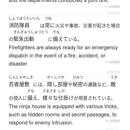
—
Jreibun
Details ▸
しょうぼうたいいん
つね
消防隊員
常に
は
火災や事故、災害が起きた場合
きんきゅうしゅつどう
そな
緊急出動
備えて
の
に
いる。
Firefighters are always ready for an emergency
dispatch in the event of a fire, accident, or
disaster.
—
Jreibun
Details ▸
にんじゃやしき
かくしべや
ひみつ
てき
忍者屋敷
隠し部屋
秘密
敵
には、
や
の通路など、
そな
さまざま
しか
備え
様々な
仕掛け
の侵入に
、
が用意されている。
The ninja house is equipped with various tricks,
such as hidden rooms and secret passages, to
respond to enemy intrusion.
—
Jreibun
Details ▸