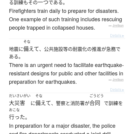
一つ
る訓練もその
である。
Firefighters train daily to prepare for disasters.
One example of such training includes rescuing
people trapped in collapsed houses.
—
Jreibun
Details ▸
そな
備えて
地震に
、公共施設等の耐震化の推進が急務で
ある。
There is an urgent need to facilitate earthquake-
resistant designs for public and other facilities in
preparation for earthquakes.
—
Jreibun
Details ▸
だいさいがい
そな
ごうどう
大災害
備えて
合同
に
、警察と消防署が
で訓練を
おこな
行った
。
In preparation for a major disaster, the police
and fire departments conducted a joint drill.