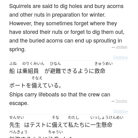
Squirrels are said to dig holes and bury acorns
and other nuts in preparation for winter.
However, they sometimes forget where they
have stored their nuts or forget to dig them out,
and the buried acorns can end up sprouting in
spring.
—
Jreibun
Details ▸
ふね
のりくみいん
ひなん
きゅうめい
船
は
乗組員
が
避難
できる
ように
救命
そなえ
ボート
を
備えている
。
Ships carry lifeboats so that the crew can
escape.
—
Tatoeba
Details ▸
せんせい
そな
わたし
いっしょうけんめい
先生
は
テスト
に
備えて
私たち
に
一生懸命
べんきょう
ちゅうい