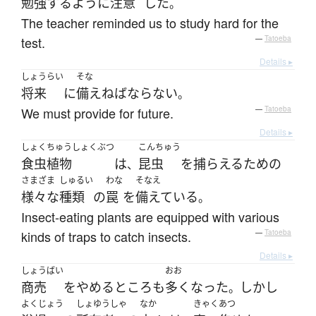
勉強する
ように
注意
した
。
The teacher reminded us to study hard for the
test.
—
Tatoeba
Details ▸
しょうらい
そな
将来
に
備え
ねばならない
。
We must provide for future.
—
Tatoeba
Details ▸
しょくちゅうしょくぶつ
こんちゅう
食虫植物
は
昆虫
を
捕らえる
ため
の
、
さまざま
しゅるい
わな
そなえ
様々な
種類
の
罠
を
備えている
。
Insect-eating plants are equipped with various
kinds of traps to catch insects.
—
Tatoeba
Details ▸
しょうばい
おお
商売
を
やめる
ところ
も
多く
なった
しかし
。
よくじょう
しょゆうしゃ
なか
きゃく
あつ