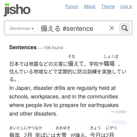
Forum
About
Theme
Log in
Sentences
▾
Sentences
— 106 found
そな
しょくば
備えて
職場
日本では地震などの災害に
、学校や
、
住んでいる地域などで定期的に防災訓練を実施してい
る。
In Japan, disaster drills are regularly held at
schools, workplaces, and in the communities
where people live to prepare for earthquakes
and other disasters.
—
Jreibun
Details ▸
まいとし
にがつ
なか
おおゆき
きょう
にがつ
毎年
2月
半ば
大雪
今日
2月
には
が降る。
は