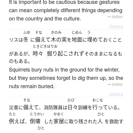
It is important to be cautious because gestures
can mean completely different things depending
on the country and the culture.
—
Jreibun
Details ▸
ふゆ
そな
きのみ
じめん
う
冬
備えて
木の実
地面
埋めて
リスは
に
を
に
おくこと
ときどき
ほりお
時々
掘り起こされず
があるが、
そのままになるも
のもある。
Squirrels bury nuts in the ground for the winter,
but they sometimes forget to dig them up, so the
nuts remain buried.
—
Jreibun
Details ▸
そな
ひび
おこな
備えて
日々
行って
災害に
、消防隊員は
訓練を
いる。
たと
とうかい
かおく
ひと
例えば
倒壊
家屋
人
、
した
に取り残された
を救助す
ひと