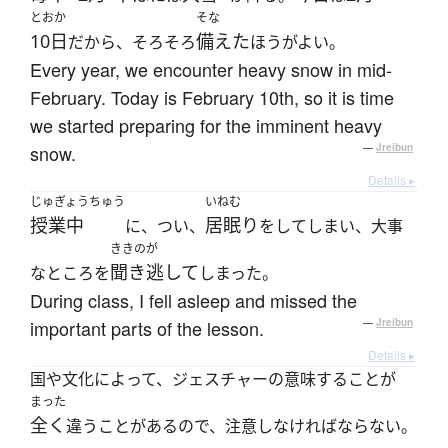
とおか
そな
10日
備えた
だから、そろそろ
ほうがよい。
Every year, we encounter heavy snow in mid-
February. Today is February 10th, so it is time
we started preparing for the imminent heavy
snow.
—
Jreibun
Details ▸
じゅぎょうちゅう
いねむ
授業中
居眠り
に、つい、
をしてしまい、大事
ききのが
聞き逃して
なところを
しまった。
During class, I fell asleep and missed the
important parts of the lesson.
—
Jreibun
Details ▸
国や文化によって、ジェスチャーの意味することが
まった
全く
違うことがあるので、注意しなければならない。