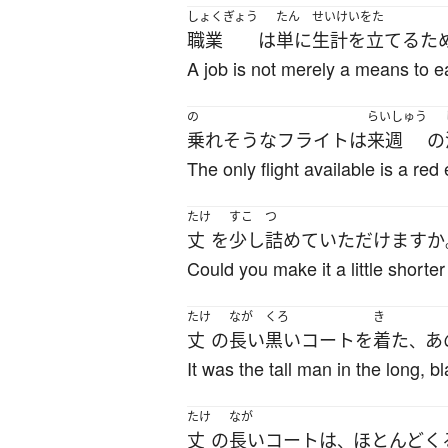
しょくぎょう
たん
せいけいをた
職業
は
単に
生計を立てる
た
A job is not merely a means to ea
の
らいしゅう
乗れそうな
フライト
は
来週
の
The only flight available is a red
たけ
すこ
つ
丈
を
少し
詰めて
いただけます
か
Could you make it a little shorte
たけ
なが
くろ
き
丈
の
長い
黒い
コート
を
着た
あ
、
It was the tall man in the long, b
たけ
なが
丈
の
長い
コート
は
ほとんど
く
、