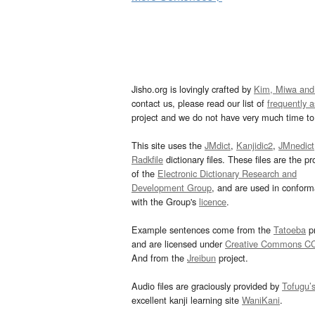
Jisho.org is lovingly crafted by
Kim, Miwa and
contact us, please read our list of
frequently 
project and we do not have very much time to 
This site uses the
JMdict
,
Kanjidic2
,
JMnedict
Radkfile
dictionary files. These files are the pr
of the
Electronic Dictionary Research and
Development Group
, and are used in confor
with the Group's
licence
.
Example sentences come from the
Tatoeba
pr
and are licensed under
Creative Commons C
And from the
Jreibun
project.
Audio files are graciously provided by
Tofugu’
excellent kanji learning site
WaniKani
.