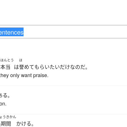
ほんとう
ほ
本当
は
誉めて
もらい
たい
だけ
なのだ
、
。
 they only want praise.
ある
。
on.
ょうきかん
長期間
かける
。