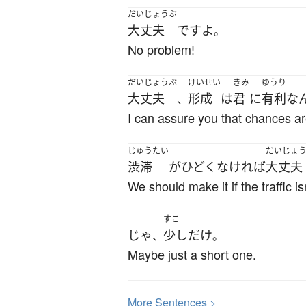
だいじょうぶ
大丈夫
です
よ
。
No problem!
だいじょうぶ
けいせい
きみ
ゆうり
大丈夫
形成
は
君
に
有利
な
、
I can assure you that chances are
じゅうたい
だいじょ
渋滞
が
ひどく
なければ
大丈夫
We should make it if the traffic is
すこ
じゃ
少し
だけ
、
。
Maybe just a short one.
More
S
entences >