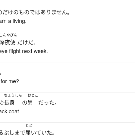
め
だけ
の
もの
ではありません
。
rn a living.
しんや
びん
深夜
便
だけ
だ
。
 eye flight next week.
。
r for me?
ちょうしん
おとこ
の
長身
の
男
だった
。
lack coat.
とど
るぶし
まで
届いていた
。