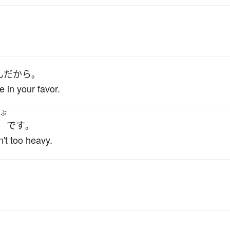
んだ
から
。
 in your favor.
うぶ
です
。
n't too heavy.