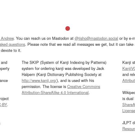
 Andrew
. You can reach us on Mastodon at
@jisho@mastodon.social
or by e-m
asked questions
. Please note that we read all messages we get, but it can take a
devote to it.
and
The SKIP (System of Kanji Indexing by Patterns)
Kanji s
operty
system for ordering kanji was developed by Jack
KanjiV
Halpern (Kanji Dictionary Publishing Society at
and re
mance
http://www.kanji.org/
), and is used with his
Attribu
permission. The license is
Creative Commons
Attribution-ShareAlike 4.0 International
.
Wikipe
oject
is dual
C-BY
.
ShareAl
Licens
s
JLPT d
Resour