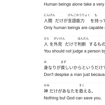
Human beings alone take a very lo
にんげん
げんごのうりょく
も
人間
だけ
が
言語能力
を
持っ
Only human beings are capable 
ひと
がいけん
はんだん
人
を
外見
だけ
で
判断
する
も
You should not judge a person b
み
まず
身なり
が
貧しい
から
と
いう
だけ
Don't despise a man just because
かみ
すく
神
だけ
が
あなた
を
救える
。
Nothing but God can save you.