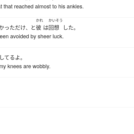
 that reached almost to his ankles.
かれ
かいそう
かった
だけ
と
彼
は
回想
した
、
。
been avoided by sheer luck.
してる
よ
。
w my knees are wobbly.