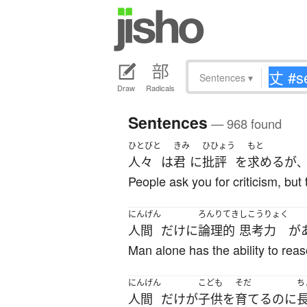
Sentences
▾
Draw
Radicals
Sentences
— 968 found
ひとびと
きみ
ひひょう
もと
人々
は
君
に
批評
を
求める
が
People ask you for criticism, but
にんげん
ろんりてき
しこうりょく
人間
だけ
に
論理的
思考力
が
Man alone has the ability to reas
にんげん
こども
そだ
ち
人間
だけ
が
子供
を
育てる
のに