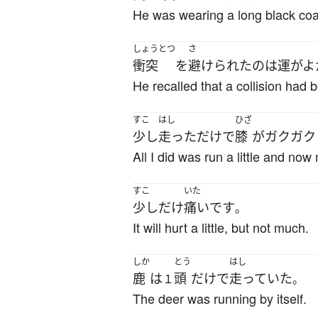
He was wearing a long black coat
しょうとつ
さ
衝突
を
避けられた
の
は
運がよ
He recalled that a collision had 
すこ
はし
ひざ
少し
走った
だけ
で
膝
が
ガクガク
All I did was run a little and no
すこ
いた
少し
だけ
痛い
です
。
It will hurt a little, but not much.
しか
とう
はし
鹿
は
頭
だけ
で
走っていた
１
。
The deer was running by itself.