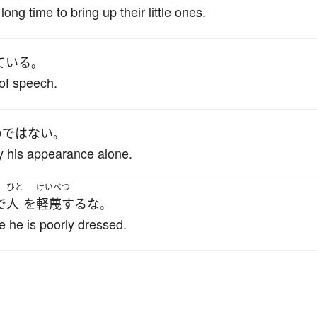
ng time to bring up their little ones.
ている
。
of speech.
の
ではない
。
y his appearance alone.
ひと
けいべつ
で
人
を
軽蔑する
な
。
 he is poorly dressed.