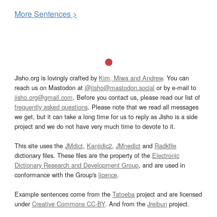
More
S
entences >
Jisho.org is lovingly crafted by
Kim, Miwa and Andrew
. You can
reach us on Mastodon at
@jisho@mastodon.social
or by e-mail to
jisho.org@gmail.com
. Before you contact us, please read our list of
frequently asked questions
. Please note that we read all messages
we get, but it can take a long time for us to reply as Jisho is a side
project and we do not have very much time to devote to it.
This site uses the
JMdict
,
Kanjidic2
,
JMnedict
and
Radkfile
dictionary files. These files are the property of the
Electronic
Dictionary Research and Development Group
, and are used in
conformance with the Group's
licence
.
Example sentences come from the
Tatoeba
project and are licensed
under
Creative Commons CC-BY
. And from the
Jreibun
project.