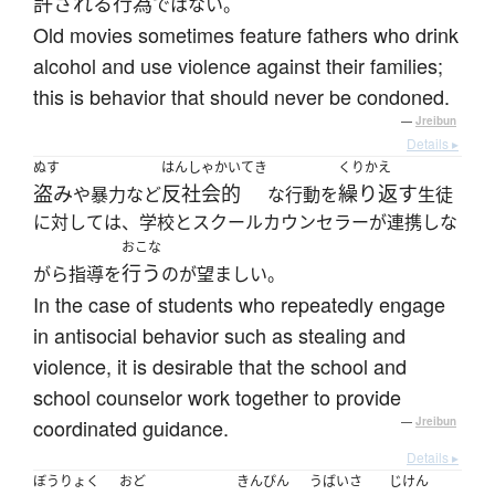
許される
行為
ではない。
Old movies sometimes feature fathers who drink
alcohol and use violence against their families;
this is behavior that should never be condoned.
—
Jreibun
Details ▸
ぬす
はんしゃかいてき
くりかえ
盗み
反社会的
繰り返す
や暴力など
な行動を
生徒
に対しては、学校とスクールカウンセラーが連携しな
おこな
行う
がら指導を
のが望ましい。
In the case of students who repeatedly engage
in antisocial behavior such as stealing and
violence, it is desirable that the school and
school counselor work together to provide
coordinated guidance.
—
Jreibun
Details ▸
ぼうりょく
おど
きんぴん
うばいさ
じけん