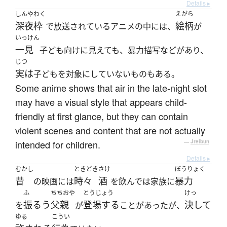
Details ▸
しんやわく
えがら
深夜枠
絵柄
で放送されているアニメの中には、
が
いっけん
一見
子ども向けに見えても、暴力描写などがあり、
じつ
実は
子どもを対象にしていないものもある。
Some anime shows that air in the late-night slot
may have a visual style that appears child-
friendly at first glance, but they can contain
violent scenes and content that are not actually
intended for children.
—
Jreibun
Details ▸
むかし
ときどき
さけ
ぼうりょく
昔
時々
酒
暴力
の映画には
を飲んでは家族に
ふ
ちちおや
とうじょう
けっ
振るう
父親
登場する
決して
を
が
ことがあったが、
ゆる
こうい