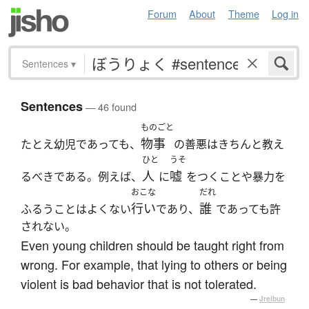
Forum
About
Theme
Log in
Sentences
▾
Sentences
— 46 found
ものごと
物事
たとえ幼児であっても、
の善悪はきちんと教え
ひと
うそ
人
嘘
るべきである。例えば、
に
をつくことや暴力を
おこな
だれ
行い
誰
ふるうことはよくない
であり、
であっても許
されない。
Even young children should be taught right from
wrong. For example, that lying to others or being
violent is bad behavior that is not tolerated.
—
Jreibun