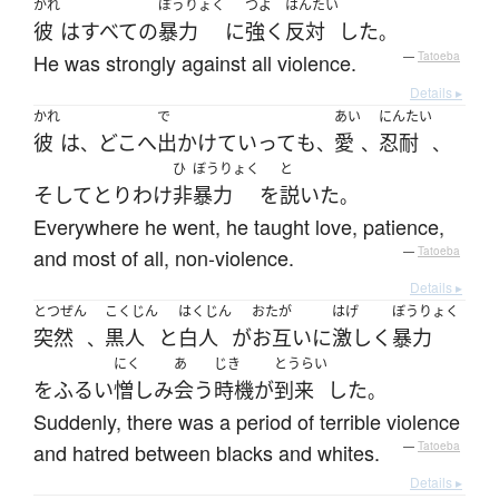
かれ
ぼうりょく
つよ
はんたい
彼
は
すべての
暴力
に
強く
反対
した
。
He was strongly against all violence.
—
Tatoeba
Details ▸
かれ
で
あい
にんたい
彼
は
どこ
へ
出かけて
いって
も
愛
忍耐
、
、
、
、
ひ
ぼうりょく
と
そして
とりわけ
非
暴力
を
説いた
。
Everywhere he went, he taught love, patience,
and most of all, non-violence.
—
Tatoeba
Details ▸
とつぜん
こくじん
はくじん
おたが
はげ
ぼうりょく
突然
黒人
と
白人
が
お互いに
激しく
暴力
、
にく
あ
じき
とうらい
を
ふるい
憎しみ
会う
時機
が
到来
した
。
Suddenly, there was a period of terrible violence
and hatred between blacks and whites.
—
Tatoeba
Details ▸