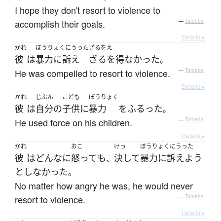
I hope they don't resort to violence to
accomplish their goals.
—
Tatoeba
Details ▸
かれ
ぼうりょくにうった
ざるをえ
彼
は
暴力に訴え
ざるを得なかった
。
He was compelled to resort to violence.
—
Tatoeba
Details ▸
かれ
じぶん
こども
ぼうりょく
彼
は
自分
の
子供
に
暴力
を
ふるった
。
He used force on his children.
—
Tatoeba
Details ▸
かれ
おこ
けっ
ぼうりょくにうった
彼
は
どんなに
怒って
も
決して
暴力に訴えよう
、
としなかった
。
No matter how angry he was, he would never
resort to violence.
—
Tatoeba
Details ▸