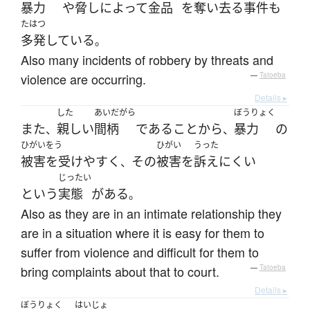
暴力
や
脅し
によって
金品
を
奪い去る
事件
も
たはつ
多発
している
。
Also many incidents of robbery by threats and
violence are occurring.
—
Tatoeba
Details ▸
した
あいだがら
ぼうりょく
また
親しい
間柄
である
こと
から
暴力
の
、
、
ひがいをう
ひがい
うった
被害を受け
やすく
その
被害
を
訴え
にくい
、
じったい
という
実態
が
ある
。
Also as they are in an intimate relationship they
are in a situation where it is easy for them to
suffer from violence and difficult for them to
bring complaints about that to court.
—
Tatoeba
Details ▸
ぼうりょく
はいじょ