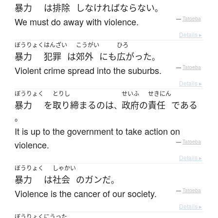
暴力
は
排除
し
なければならない
。
We must do away with violence.
—
Tatoeba
Details ▸
ぼうりょく
はんざい
こうがい
ひろ
暴力
犯罪
は
郊外
にも
広がった
。
Violent crime spread into the suburbs.
—
Tatoeba
Details ▸
ぼうりょく
とりし
せいふ
せきにん
暴力
を
取り締まる
の
は
政府
の
責任
である
、
。
It is up to the government to take action on
violence.
—
Tatoeba
Details ▸
ぼうりょく
しゃかい
暴力
は
社会
の
ガン
だ
。
Violence is the cancer of our society.
—
Tatoeba
Details ▸
ぼうりょくにうった