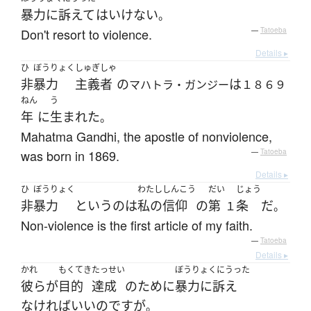
暴力に訴えて
は
いけない
。
Don't resort to violence.
—
Tatoeba
Details ▸
ひ
ぼうりょく
しゅぎ
しゃ
非
暴力
主義
者
の
は
マハトラ・ガンジー
１８６９
ねん
う
年
に
生まれた
。
Mahatma Gandhi, the apostle of nonviolence,
was born in 1869.
—
Tatoeba
Details ▸
ひ
ぼうりょく
わたし
しんこう
だい
じょう
非
暴力
というのは
私の
信仰
の
第
条
だ
１
。
Non-violence is the first article of my faith.
—
Tatoeba
Details ▸
かれ
もくてき
たっせい
ぼうりょくにうった
彼ら
が
目的
達成
の
ために
暴力に訴え
なければ
いい
のです
が
。