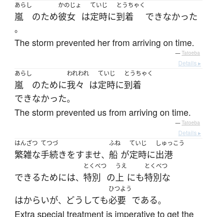
あらし
かのじょ
ていじ
とうちゃく
嵐
の
ため
彼女
は
定時
に
到着
できなかった
。
The storm prevented her from arriving on time.
—
Tatoeba
Details ▸
あらし
われわれ
ていじ
とうちゃく
嵐
の
ために
我々
は
定時
に
到着
できなかった
。
The storm prevented us from arriving on time.
—
Tatoeba
Details ▸
はんざつ
てつづ
ふね
ていじ
しゅっこう
繁雑な
手続き
を
すませ
船
が
定時
に
出港
、
とくべつ
うえ
とくべつ
できる
ために
は
特別
の
上
にも
特別な
、
ひつよう
はからい
が
どうしても
必要
である
、
。
Extra special treatment is imperative to get the