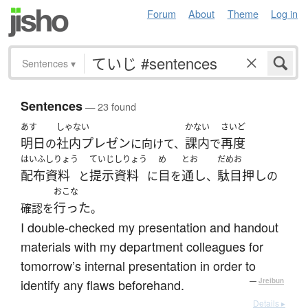
Forum
About
Theme
Log in
Sentences
▾
Sentences
— 23 found
あす
しゃない
かない
さいど
明日
社内プレゼン
課内
再度
の
に向けて、
で
はいふしりょう
ていじしりょう
め
とお
だめお
配布資料
提示資料
目
通し
駄目押し
と
に
を
、
の
おこな
行った
確認を
。
I double-checked my presentation and handout
materials with my department colleagues for
tomorrow’s internal presentation in order to
identify any flaws beforehand.
—
Jreibun
Details ▸