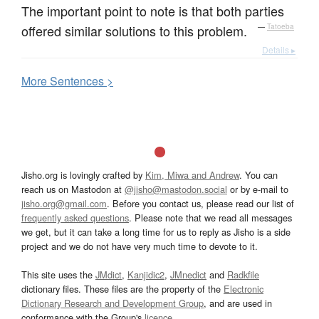
The important point to note is that both parties
offered similar solutions to this problem.
—
Tatoeba
Details ▸
More
S
entences >
Jisho.org is lovingly crafted by
Kim, Miwa and Andrew
. You can
reach us on Mastodon at
@jisho@mastodon.social
or by e-mail to
jisho.org@gmail.com
. Before you contact us, please read our list of
frequently asked questions
. Please note that we read all messages
we get, but it can take a long time for us to reply as Jisho is a side
project and we do not have very much time to devote to it.
This site uses the
JMdict
,
Kanjidic2
,
JMnedict
and
Radkfile
dictionary files. These files are the property of the
Electronic
Dictionary Research and Development Group
, and are used in
conformance with the Group's
licence
.