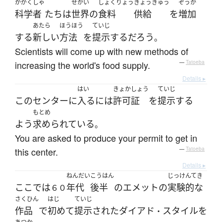
かがくしゃ
せかい
しょくりょう
きょうきゅう
ぞうか
科学者
たち
は
世界
の
食料
供給
を
増加
あたら
ほうほう
ていじ
する
新しい
方法
を
提示
する
だろう
。
Scientists will come up with new methods of
increasing the world's food supply.
—
Tatoeba
Details ▸
はい
きょかしょう
ていじ
この
センター
に
入る
には
許可証
を
提示
する
もとめ
よう
求められている
。
You are asked to produce your permit to get in
this center.
—
Tatoeba
Details ▸
ねんだい
こうはん
じっけんてき
ここ
で
は
年代
後半
の
エメット
の
実験的な
６０
さくひん
はじ
ていじ
作品
で
初めて
提示
された
ダイアド
スタイル
を
・