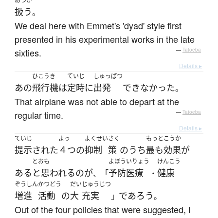
あつか
扱う
。
We deal here with Emmet's 'dyad' style first
presented in his experimental works in the late
sixties.
—
Tatoeba
Details ▸
ひこうき
ていじ
しゅっぱつ
あの
飛行機
は
定時
に
出発
できなかった
。
That airplane was not able to depart at the
regular time.
—
Tatoeba
Details ▸
ていじ
よっ
よくせい
さく
もっと
こうか
提示
された
４つ
の
抑制
策
の
うち
最も
効果
が
とおも
よぼう
いりょう
けんこう
ある
と思われる
の
が
予防
医療
健康
、「
・
ぞうしん
かつどう
だい
じゅうじつ
増進
活動
の
大
充実
であろう
」
。
Out of the four policies that were suggested, I