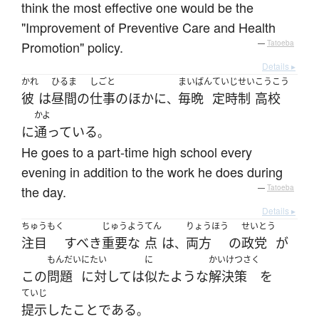
think the most effective one would be the
"Improvement of Preventive Care and Health
Promotion" policy.
—
Tatoeba
Details ▸
かれ
ひるま
しごと
まいばん
ていじせい
こうこう
彼
は
昼間
の
仕事の
ほかに
毎晩
定時制
高校
、
かよ
に
通っている
。
He goes to a part-time high school every
evening in addition to the work he does during
the day.
—
Tatoeba
Details ▸
ちゅうもく
じゅうよう
てん
りょうほう
せいとう
注目
すべき
重要な
点
は
両方
の
政党
が
、
もんだい
にたい
に
かいけつさく
この
問題
に対して
は
似た
ような
解決策
を
ていじ
提示
した
こと
である
。