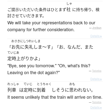
しゃ
社
ご提示いただいた条件はひとまず
に持ち帰り、検
討させていだきます。
We will take your representations back to our
company for further consideration.
—
Jreibun
Details ▸
おさきにしつれいしま
お先に失礼しま～す
お
なんだ
また
「
」「
、
、
ていじあ
定時上がり
か
よ
」
"Bye, see you tomorrow." "Oh, what's this?
Leaving on the dot again?"
—
Tatoeba
Details ▸
れっしゃ
ていじ
とうちゃく
おも
列車
は
定時
に
到着
し
そう
に
思われない
。
It seems unlikely that the train will arrive on time.
—
Tatoeba
Details ▸