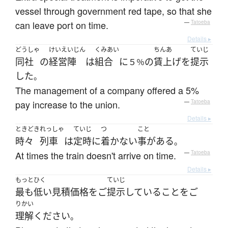
vessel through government red tape, so that she
can leave port on time.
—
Tatoeba
Details ▸
どうしゃ
けいえいじん
くみあい
ちんあ
ていじ
同社
の
経営陣
は
組合
に
の
賃上げ
を
提示
５％
した
。
The management of a company offered a 5%
pay increase to the union.
—
Tatoeba
Details ▸
ときどき
れっしゃ
ていじ
つ
こと
時々
列車
は
定時
に
着かない
事がある
。
At times the train doesn't arrive on time.
—
Tatoeba
Details ▸
もっと
ひく
ていじ
最も
低い
見積価格
を
ご
提示
している
こと
を
ご
りかい
理解
ください
。