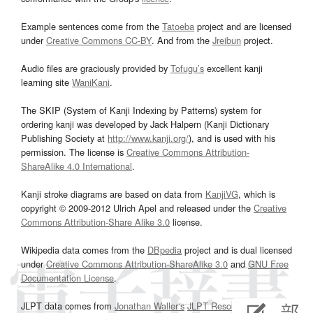
Example sentences come from the
Tatoeba
project and are licensed
under
Creative Commons CC-BY
. And from the
Jreibun
project.
Audio files are graciously provided by
Tofugu’s
excellent kanji
learning site
WaniKani
.
The SKIP (System of Kanji Indexing by Patterns) system for
ordering kanji was developed by Jack Halpern (Kanji Dictionary
Publishing Society at
http://www.kanji.org/
), and is used with his
permission. The license is
Creative Commons Attribution-
ShareAlike 4.0 International
.
Kanji stroke diagrams are based on data from
KanjiVG
, which is
copyright © 2009-2012 Ulrich Apel and released under the
Creative
Commons Attribution-Share Alike 3.0
license.
Wikipedia data comes from the
DBpedia
project and is dual licensed
under
Creative Commons Attribution-ShareAlike 3.0
and
GNU Free
Documentation License
.
JLPT data comes from
Jonathan Waller‘s
JLPT Resources
page.