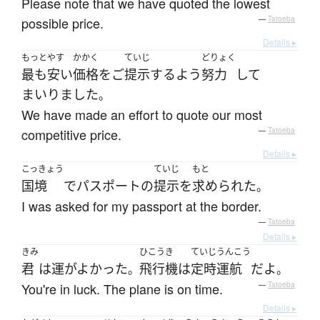
Please note that we have quoted the lowest
possible price.
—
Tatoeba
Details ▸
もっと
やす
かかく
ていじ
どりょく
最も
安い
価格
を
ご
提示
する
よう
努力
して
まいりました
。
We have made an effort to quote our most
competitive price.
—
Tatoeba
Details ▸
こっきょう
ていじ
もと
国境
で
パスポート
の
提示
を
求められた
。
I was asked for my passport at the border.
—
Tatoeba
Details ▸
きみ
ひこうき
ていじ
うんこう
君
は
運がよかった
飛行機
は
定時
運航
だ
よ
。
。
You're in luck. The plane is on time.
—
Tatoeba
Details ▸