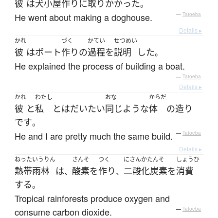
彼
は
犬小屋
作り
に
取りかかった
。
He went about making a doghouse.
—
Tatoeba
Details ▸
かれ
づく
かてい
せつめい
彼
は
ボート
作り
の
過程
を
説明
した
。
He explained the process of building a boat.
—
Tatoeba
Details ▸
かれ
わたし
おな
からだ
彼
と
私
と
は
だいたい
同じような
体
の
造り
です
。
He and I are pretty much the same build.
—
Tatoeba
Details ▸
ねったいうりん
さんそ
つく
にさんかたんそ
しょうひ
熱帯雨林
は
酸素
を
作り
二酸化炭素
を
消費
、
、
する
。
Tropical rainforests produce oxygen and
consume carbon dioxide.
—
Tatoeba