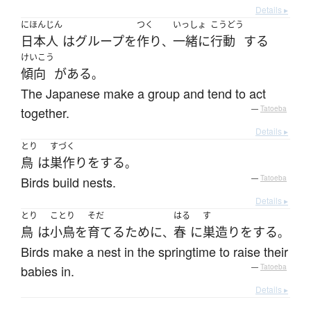
Details ▸
にほんじん
つく
いっしょ
こうどう
日本人
は
グループ
を
作り
一緒に
行動
する
、
けいこう
傾向
が
ある
。
The Japanese make a group and tend to act
together.
—
Tatoeba
Details ▸
とり
すづく
鳥
は
巣作り
を
する
。
Birds build nests.
—
Tatoeba
Details ▸
とり
ことり
そだ
はる
す
鳥
は
小鳥
を
育てる
ために
春
に
巣
造り
を
する
、
。
Birds make a nest in the springtime to raise their
babies in.
—
Tatoeba
Details ▸