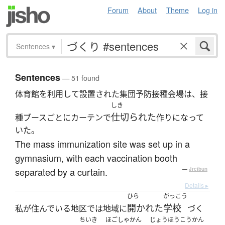
Forum
About
Theme
Log in
Sentences
▾
Sentences
— 51 found
体育館を利用して設置された集団予防接種会場は、接
しき
仕切られた
種ブースごとにカーテンで
作りになって
いた。
The mass immunization site was set up in a
gymnasium, with each vaccination booth
separated by a curtain.
—
Jreibun
Details ▸
ひら
がっこう
開かれた
学校
私が住んでいる地区では地域に
づく
ちいき
ほごしゃかん
じょうほうこうかん