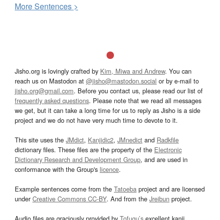
More
S
entences >
Jisho.org is lovingly crafted by
Kim, Miwa and Andrew
. You can
reach us on Mastodon at
@jisho@mastodon.social
or by e-mail to
jisho.org@gmail.com
. Before you contact us, please read our list of
frequently asked questions
. Please note that we read all messages
we get, but it can take a long time for us to reply as Jisho is a side
project and we do not have very much time to devote to it.
This site uses the
JMdict
,
Kanjidic2
,
JMnedict
and
Radkfile
dictionary files. These files are the property of the
Electronic
Dictionary Research and Development Group
, and are used in
conformance with the Group's
licence
.
Example sentences come from the
Tatoeba
project and are licensed
under
Creative Commons CC-BY
. And from the
Jreibun
project.
Audio files are graciously provided by
Tofugu’s
excellent kanji