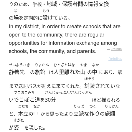
地域
保護者間
情報交換
りのため、学校・
・
の
ば
もう
場
設けて
の
を定期的に
いる。
In my district, in order to create schools that are
open to the community, there are regular
opportunities for information exchange among
schools, the community, and parents.
—
Jreibun
Details ▸
せいようさき
りょかん
ひとざとはな
やま
なか
静養先
旅館
人里離れた
山
中
の
は
の
にあり、駅
ほそう
舗装されて
まで送迎バスが迎えに来てくれた。
いな
でこぼこみち
さんじゅっぷん/さんじっぷん
でこぼこ道
30分
い
を
ほど揺られる
こだち
なか
りっぱ
つく
りょかん
木立
中
立派な
作り
旅館
と、
の
から思ったより
の
すがた
姿
が
を現した。