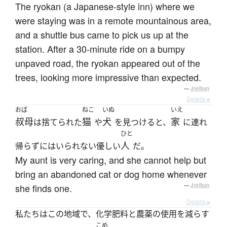
The ryokan (a Japanese-style inn) where we
were staying was in a remote mountainous area,
and a shuttle bus came to pick us up at the
station. After a 30-minute ride on a bumpy
unpaved road, the ryokan appeared out of the
trees, looking more impressive than expected.
—
Jreibun
Details ▸
おば
ねこ
いぬ
いえ
叔母
猫
犬
家
は捨てられた
や
を見つけると、
に連れ
ひと
人
帰らずにはいられない優しい
だ。
My aunt is very caring, and she cannot help but
bring an abandoned cat or dog home whenever
she finds one.
—
Jreibun
Details ▸
私たちはこの地域で、化学肥料と農薬の使用を減らす
こめ