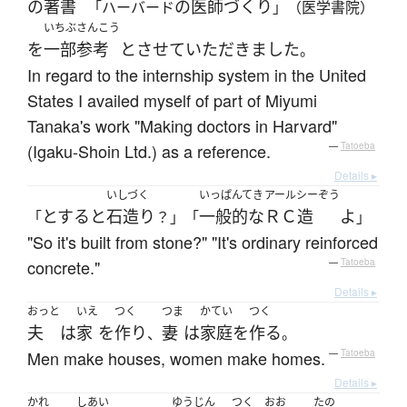
の
著書
の
医師
づくり
「ハーバード
」（医学書院）
いちぶ
さんこう
を
一部
参考
と
させていただきました
。
In regard to the internship system in the United
States I availed myself of part of Miyumi
Tanaka's work "Making doctors in Harvard"
(Igaku-Shoin Ltd.) as a reference.
—
Tatoeba
Details ▸
いしづく
いっぱんてき
アールシーぞう
とすると
石造り
一般的な
ＲＣ造
よ
「
？」「
」
"So it's built from stone?" "It's ordinary reinforced
concrete."
—
Tatoeba
Details ▸
おっと
いえ
つく
つま
かてい
つく
夫
は
家
を
作り
妻
は
家庭
を
作る
、
。
Men make houses, women make homes.
—
Tatoeba
Details ▸
かれ
しあい
ゆうじん
つく
おお
たの