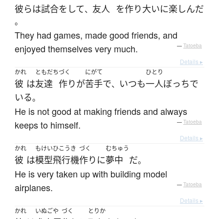
彼ら
は
試合
を
して
友人
を
作り
大いに
楽しんだ
、
。
They had games, made good friends, and
enjoyed themselves very much.
—
Tatoeba
Details ▸
かれ
ともだち
づく
にがて
ひとり
彼
は
友達
作り
が
苦手
で
いつも
一人ぼっち
で
、
いる
。
He is not good at making friends and always
keeps to himself.
—
Tatoeba
Details ▸
かれ
もけいひこうき
づく
むちゅう
彼
は
模型飛行機
作り
に
夢中
だ
。
He is very taken up with building model
airplanes.
—
Tatoeba
Details ▸
かれ
いぬごや
づく
とりか