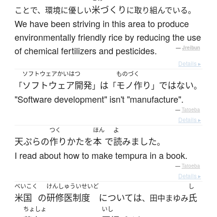
米づくり
ことで、環境に優しい
に取り組んでいる。
We have been striving in this area to produce
environmentally friendly rice by reducing the use
of chemical fertilizers and pesticides.
—
Jreibun
Details ▸
ソフトウェアかいはつ
ものづく
ソフトウェア開発
は
モノ作り
ではない
「
」
「
」
。
"Software development" isn't "manufacture".
—
Tatoeba
Details ▸
つく
ほん
よ
天ぷら
の
作り
かた
を
本
で
読みました
。
I read about how to make tempura in a book.
—
Tatoeba
Details ▸
べいこく
けんしゅういせいど
し
米国
の
研修医制度
について
は
氏
、田中まゆみ
ちょしょ
いし