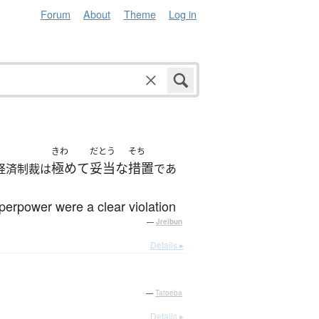
Forum
About
Theme
Log in
きわ
だとう
そち
極めて
妥当な
措置
経済制裁は
であ
uperpower were a clear violation
—
Jreibun
Details ▸
—
Tatoeba
Details ▸