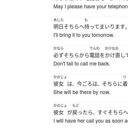
May I please have your telepho
あした
も
明日
そちら
へ
持って
まいります
I'll bring it to you tomorrow.
かなら
でんわ
かけなお
必ず
そちら
から
電話
を
かけ直し
Don't fail to call me back.
かのじょ
つ
彼女
は
今ごろ
は
そちら
に
着
、
、
She will be there by now.
かのじょ
もど
彼女
が
戻ったら
すぐ
そちら
、
I will have her call you as soon