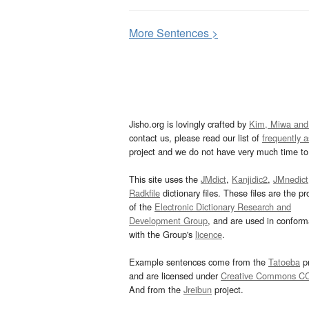
More
S
entences >
Jisho.org is lovingly crafted by
Kim, Miwa and
contact us, please read our list of
frequently 
project and we do not have very much time to 
This site uses the
JMdict
,
Kanjidic2
,
JMnedict
Radkfile
dictionary files. These files are the pr
of the
Electronic Dictionary Research and
Development Group
, and are used in confor
with the Group's
licence
.
Example sentences come from the
Tatoeba
pr
and are licensed under
Creative Commons C
And from the
Jreibun
project.