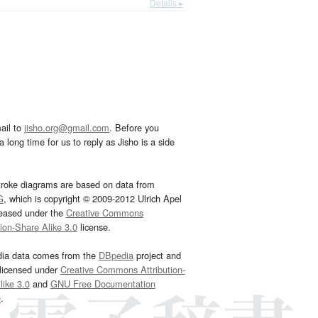
Details ▸
ail to
jisho.org@gmail.com
. Before you
 long time for us to reply as Jisho is a side
troke diagrams are based on data from
G
, which is copyright © 2009-2012 Ulrich Apel
leased under the
Creative Commons
tion-Share Alike 3.0
license.
dia data comes from the
DBpedia
project and
 licensed under
Creative Commons Attribution-
ike 3.0
and
GNU Free Documentation
e
.