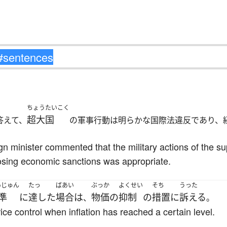
ちょうたいこく
超大国
答えて、
の軍事行動は明らかな国際法違反であり、
eign minister commented that the military actions of the s
posing economic sanctions was appropriate.
いじゅん
たっ
ばあい
ぶっか
よくせい
そち
うった
準
に
達した
場合
は
物価
の
抑制
の
措置
に
訴える
、
。
ce control when inflation has reached a certain level.