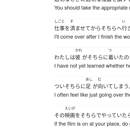
You should take the appropriate 
しごと
す
い
仕事
を
済ませて
から
そちら
へ
行
I'll come over after I finish the wo
かれ
つ
わたし
は
彼
が
そちら
に
着いた
の
I have not yet learned whether h
あし
む
つい
そちら
に
足
が
向いて
しまう
I often feel like just going over th
えいが
その
映画
を
そちら
で
やっていた
If the film is on at your place, do