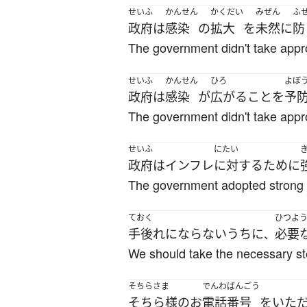
せいふ
かんせん
かくだい
みぜん
ふ
政府
は
感染
の
拡大
を
未然
に
防
The government didn't take appro
せいふ
かんせん
ひろ
よぼ
政府
は
感染
が
広がる
こと
を
予
The government didn't take appro
せいふ
にたい
政府
は
インフレ
に対する
ために
The government adopted strong me
ておく
ひつよ
手後れ
になら
ないうちに
必要
、
We should take the necessary step
そちらさま
でんわばんごう
そちら様
の
お
電話番号
を
いた