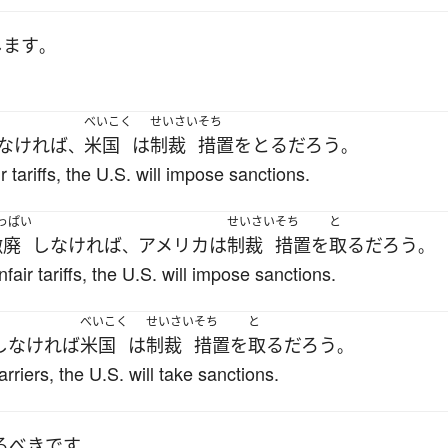
します
。
べいこく
せいさい
そち
なければ
米国
は
制裁
措置
を
とる
だろう
、
。
 tariffs, the U.S. will impose sanctions.
っぱい
せいさい
そち
と
撤廃
し
なければ
アメリカ
は
制裁
措置
を
取る
だろう
、
。
air tariffs, the U.S. will impose sanctions.
べいこく
せいさい
そち
と
し
なければ
米国
は
制裁
措置
を
取る
だろう
。
riers, the U.S. will take sanctions.
る
べき
です
。