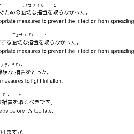
せ
てきせつ
そち
と
ぐ
ため
の
適切な
措置
を
取らなかった
。
priate measures to prevent the infection from spreading
う
てきせつ
そち
と
防
する
適切な
措置
を
取らなかった
。
priate measures to prevent the infection from spreading
きょうこう
そち
強硬な
措置
を
とった
。
asures to fight inflation.
う
そち
と
な
措置
を
取る
べき
です
。
s before it's too late.
だけます
か
。