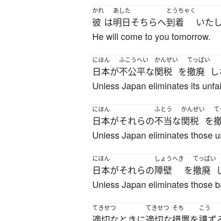
かれ
あした
とうちゃく
彼
は
明日
そちら
へ
到着
いた
He will come to you tomorrow.
にほん
ふこうへい
かんぜい
てっぱい
日本
が
不公平な
関税
を
撤廃
し
Unless Japan eliminates its unfair
にほん
ふとう
かんぜい
て
日本
が
それら
の
不当な
関税
を
Unless Japan eliminates those unf
にほん
しょうへき
てっぱい
日本
が
それら
の
障壁
を
撤廃
Unless Japan eliminates those bar
てきせつ
てきせつ
そち
こう
適切な
とき
に
適切な
措置
を
講ず