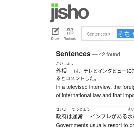
Sentences
▾
Draw
Radicals
Sentences
— 42 found
がいしょう
外相
は、テレビインタビューに
るとコメントした。
In a televised interview, the for
of international law and that im
せいふ
つうじょう
す
政府
は
通常
インフレ
が
ある
水
Governments usually resort to pri