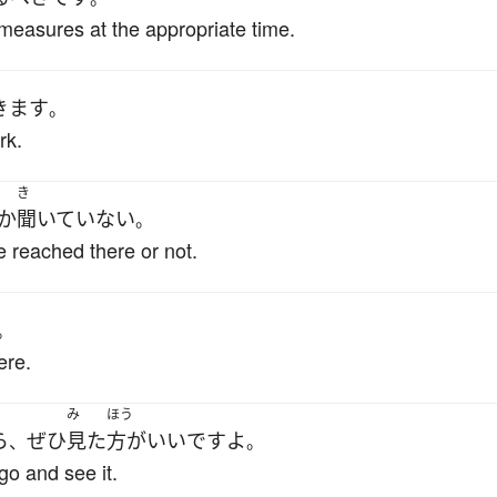
measures at the appropriate time.
きます
。
rk.
き
か
聞いていない
。
e reached there or not.
。
ere.
み
ほう
ら
ぜひ
見た
方がいい
です
よ
、
。
 go and see it.