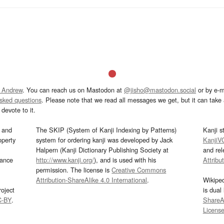
 Andrew
. You can reach us on Mastodon at
@jisho@mastodon.social
or by e-m
asked questions
. Please note that we read all messages we get, but it can take a
devote to it.
and
The SKIP (System of Kanji Indexing by Patterns)
Kanji s
operty
system for ordering kanji was developed by Jack
KanjiV
Halpern (Kanji Dictionary Publishing Society at
and re
mance
http://www.kanji.org/
), and is used with his
Attribu
permission. The license is
Creative Commons
Attribution-ShareAlike 4.0 International
.
Wikipe
oject
is dual
C-BY
.
ShareAl
Licens