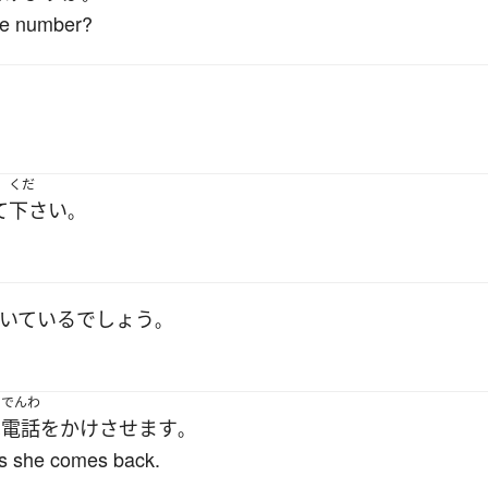
ne number?
。
くだ
て
下さい
。
いている
でしょう
。
でんわ
へ
電話をかけさせます
。
 as she comes back.