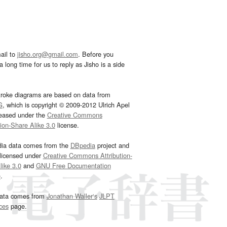
ail to
jisho.org@gmail.com
. Before you
 long time for us to reply as Jisho is a side
troke diagrams are based on data from
G
, which is copyright © 2009-2012 Ulrich Apel
leased under the
Creative Commons
tion-Share Alike 3.0
license.
dia data comes from the
DBpedia
project and
 licensed under
Creative Commons Attribution-
ike 3.0
and
GNU Free Documentation
e
.
ata comes from
Jonathan Waller‘s
JLPT
ces
page.