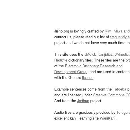
Jisho.org is lovingly crafted by
Kim, Miwa and
contact us, please read our list of
frequently 
project and we do not have very much time to 
This site uses the
JMdict
,
Kanjidic2
,
JMnedict
Radkfile
dictionary files. These files are the pr
of the
Electronic Dictionary Research and
Development Group
, and are used in confor
with the Group's
licence
.
Example sentences come from the
Tatoeba
pr
and are licensed under
Creative Commons C
And from the
Jreibun
project.
Audio files are graciously provided by
Tofugu’
excellent kanji learning site
WaniKani
.