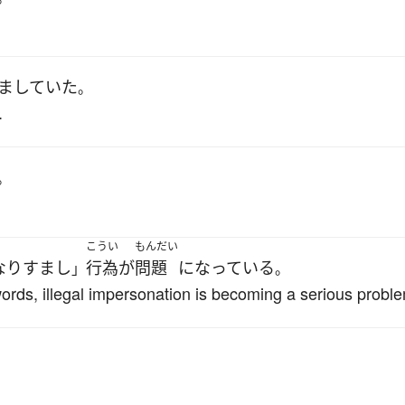
ましていた
。
.
。
こうい
もんだい
なりすまし
行為
が
問題
になっている
」
。
ords, illegal impersonation is becoming a serious probl
。