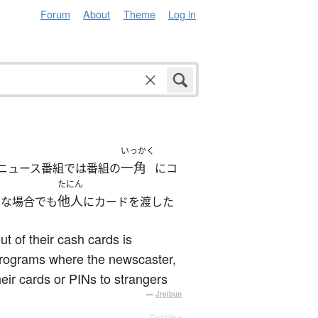
Forum
About
Theme
Log in
いっかく
一角
ニュース番組では番組の
にコ
たにん
他人
んな場合でも
にカードを渡した
t of their cash cards is
 programs where the newscaster,
heir cards or PINs to strangers
—
Jreibun
Details ▸