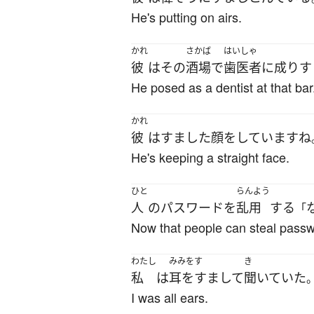
He's putting on airs.
かれ
さかば
はいしゃ
彼
は
その
酒場
で
歯医者
に
成りす
He posed as a dentist at that bar
かれ
彼
は
すました顔
を
しています
ね
He's keeping a straight face.
ひと
らんよう
人
の
パスワード
を
乱用
する
「
Now that people can steal passw
わたし
みみをす
き
私
は
耳をすまして
聞いていた
I was all ears.