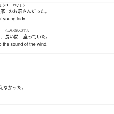
ょうけ
おじょう
良家
の
お嬢さん
だった
。
r young lady.
ながいあいだ
すわ
ら
長い間
座っていた
、
。
to the sound of the wind.
。
えなかった
。
。