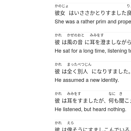
かのじょ
り
彼女
は
いささか
とりすました
She was a rather prim and prope
かれ
かぜのおと
みみをす
彼
は
風の音
に
耳を澄まし
なが
He sat for a long time, listening 
かれ
まった
べつじん
彼
は
全く
別人
に
なりすました
He assumed a new identity.
かれ
みみをす
なに
き
彼
は
耳をすました
が
何も
聞こ
、
He listened, but heard nothing.
かれ
えら
彼
は
偉そうに
すましこんでいる