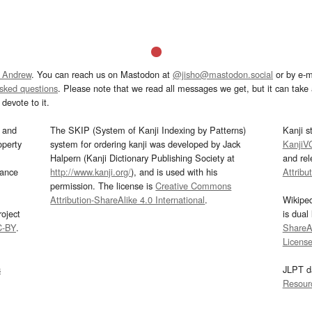
 Andrew
. You can reach us on Mastodon at
@jisho@mastodon.social
or by e-m
asked questions
. Please note that we read all messages we get, but it can take a
devote to it.
and
The SKIP (System of Kanji Indexing by Patterns)
Kanji s
operty
system for ordering kanji was developed by Jack
KanjiV
Halpern (Kanji Dictionary Publishing Society at
and re
mance
http://www.kanji.org/
), and is used with his
Attribu
permission. The license is
Creative Commons
Attribution-ShareAlike 4.0 International
.
Wikipe
oject
is dual
C-BY
.
ShareAl
Licens
s
JLPT d
Resour