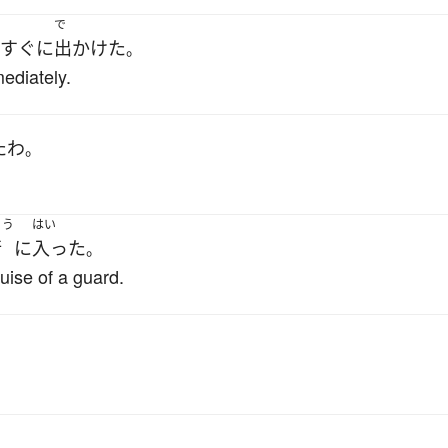
で
すぐに
出かけた
。
ediately.
た
わ
。
こう
はい
行
に
入った
。
uise of a guard.