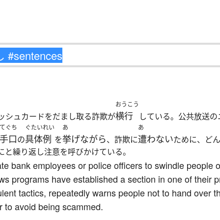
おうこう
横行
ッシュカードをだまし取る詐欺が
している。公共放送の
てぐち
ぐたいれい
あ
あ
手口
具体例
挙げながら
遭わない
の
を
、詐欺に
ために、ど
にと繰り返し注意を呼びかけている。
e bank employees or police officers to swindle people ou
ws programs have established a section in one of their
ulent tactics, repeatedly warns people not to hand over t
r to avoid being scammed.