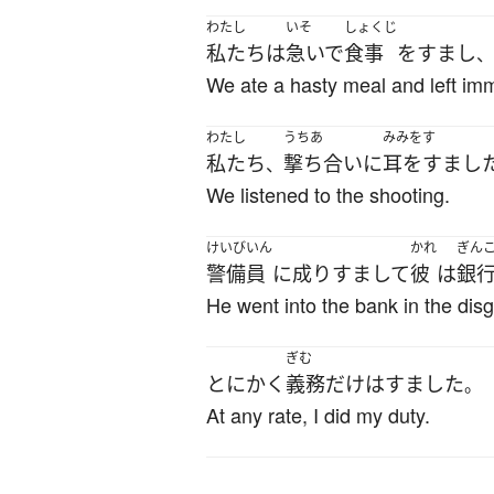
わたし
いそ
しょくじ
私たち
は
急いで
食事
を
すまし
、
We ate a hasty meal and left imm
わたし
うちあ
みみをす
私たち
撃ち合い
に
耳をすまし
、
We listened to the shooting.
けいびいん
かれ
ぎん
警備員
に
成りすまして
彼
は
銀
He went into the bank in the disg
ぎむ
とにかく
義務
だけ
は
すました
。
At any rate, I did my duty.