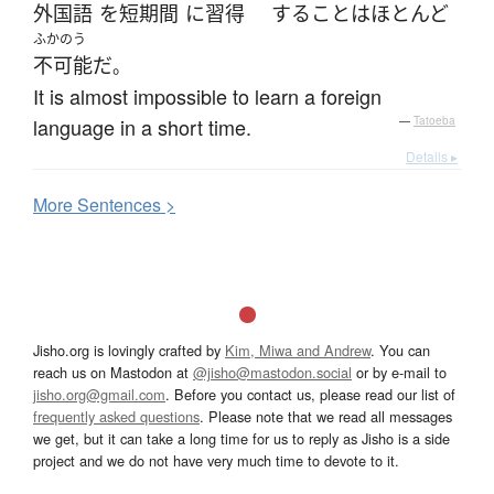
外国語
を
短期間
に
習得
する
こと
は
ほとんど
ふかのう
不可能
だ
。
It is almost impossible to learn a foreign
language in a short time.
—
Tatoeba
Details ▸
More
S
entences >
Jisho.org is lovingly crafted by
Kim, Miwa and Andrew
. You can
reach us on Mastodon at
@jisho@mastodon.social
or by e-mail to
jisho.org@gmail.com
. Before you contact us, please read our list of
frequently asked questions
. Please note that we read all messages
we get, but it can take a long time for us to reply as Jisho is a side
project and we do not have very much time to devote to it.