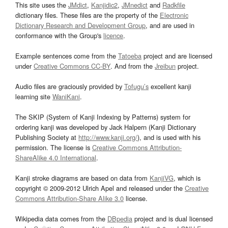
This site uses the
JMdict
,
Kanjidic2
,
JMnedict
and
Radkfile
dictionary files. These files are the property of the
Electronic
Dictionary Research and Development Group
, and are used in
conformance with the Group's
licence
.
Example sentences come from the
Tatoeba
project and are licensed
under
Creative Commons CC-BY
. And from the
Jreibun
project.
Audio files are graciously provided by
Tofugu’s
excellent kanji
learning site
WaniKani
.
The SKIP (System of Kanji Indexing by Patterns) system for
ordering kanji was developed by Jack Halpern (Kanji Dictionary
Publishing Society at
http://www.kanji.org/
), and is used with his
permission. The license is
Creative Commons Attribution-
ShareAlike 4.0 International
.
Kanji stroke diagrams are based on data from
KanjiVG
, which is
copyright © 2009-2012 Ulrich Apel and released under the
Creative
Commons Attribution-Share Alike 3.0
license.
Wikipedia data comes from the
DBpedia
project and is dual licensed