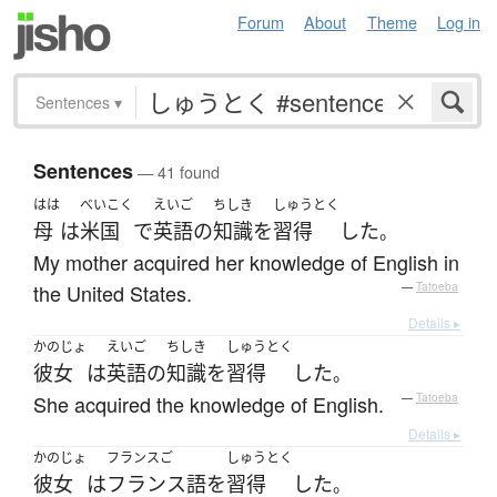
Forum
About
Theme
Log in
Sentences
▾
Sentences
— 41 found
はは
べいこく
えいご
ちしき
しゅうとく
母
は
米国
で
英語
の
知識
を
習得
した
。
My mother acquired her knowledge of English in
the United States.
—
Tatoeba
Details ▸
かのじょ
えいご
ちしき
しゅうとく
彼女
は
英語
の
知識
を
習得
した
。
She acquired the knowledge of English.
—
Tatoeba
Details ▸
かのじょ
フランスご
しゅうとく
彼女
は
フランス語
を
習得
した
。