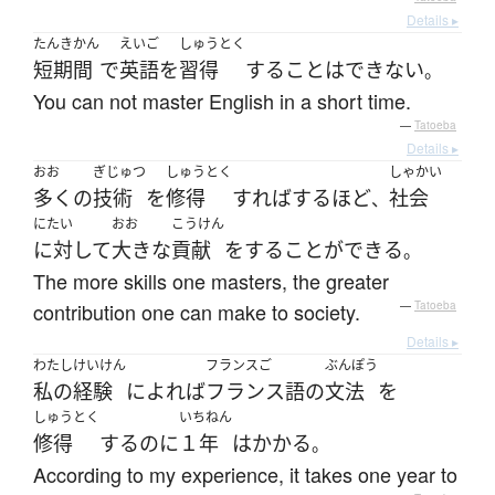
Details ▸
たんきかん
えいご
しゅうとく
短期間
で
英語
を
習得
する
ことはできない
。
You can not master English in a short time.
—
Tatoeba
Details ▸
おお
ぎじゅつ
しゅうとく
しゃかい
多く
の
技術
を
修得
すればするほど
社会
、
にたい
おお
こうけん
に対して
大きな
貢献
を
する
ことができる
。
The more skills one masters, the greater
contribution one can make to society.
—
Tatoeba
Details ▸
わたし
けいけん
フランスご
ぶんぽう
私の
経験
によれば
フランス語
の
文法
を
しゅうとく
いちねん
修得
する
のに
１年
は
かかる
。
According to my experience, it takes one year to