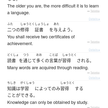
The older you are, the more difficult it is to learn
a language.
—
Tatoeba
Details ▸
ふた
しゅうとく
しょうしょ
あた
二つ
の
修得
証書
を
与えよう
。
You shall receive two certificates of
achievement.
—
Tatoeba
Details ▸
どくしょ
つう
おお
ことば
しゅうとく
読書
を
通じて
多く
の
言葉
が
習得
される
。
Many words are acquired through reading.
—
Tatoeba
Details ▸
ちしき
がくしゅう
しゅうとく
知識
は
学習
によって
のみ
習得
する
ことができる
。
Knowledge can only be obtained by study.
—
Tatoeba