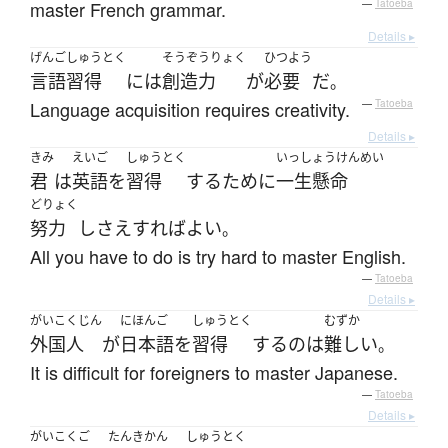
master French grammar.
—
Tatoeba
Details ▸
げんご
しゅうとく
そうぞうりょく
ひつよう
言語
習得
には
創造力
が
必要
だ
。
Language acquisition requires creativity.
—
Tatoeba
Details ▸
きみ
えいご
しゅうとく
いっしょうけんめい
君
は
英語
を
習得
する
ために
一生懸命
どりょく
努力
し
さえすれば
よい
。
All you have to do is try hard to master English.
—
Tatoeba
Details ▸
がいこくじん
にほんご
しゅうとく
むずか
外国人
が
日本語
を
習得
する
の
は
難しい
。
It is difficult for foreigners to master Japanese.
—
Tatoeba
Details ▸
がいこくご
たんきかん
しゅうとく