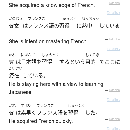
She acquired a knowledge of French.
—
Tatoeba
Details ▸
かのじょ
フランスご
しゅうとく
ねっちゅう
彼女
は
フランス語
の
習得
に
熱中
している
。
She is intent on mastering French.
—
Tatoeba
Details ▸
かれ
にほんご
しゅうとく
もくてき
彼
は
日本語
を
習得
する
という
目的
で
ここ
に
たいざい
滞在
している
。
He is staying here with a view to learning
Japanese.
—
Tatoeba
Details ▸
かれ
すばや
フランスご
しゅうとく
彼
は
素早く
フランス語
を
習得
した
。
He acquired French quickly.
—
Tatoeba
Details ▸