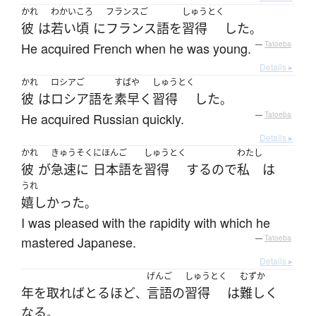
かれ
わかいころ
フランスご
しゅうとく
彼
は
若い頃
に
フランス語
を
習得
した
。
He acquired French when he was young.
—
Tatoeba
Details ▸
かれ
ロシアご
すばや
しゅうとく
彼
は
ロシア語
を
素早く
習得
した
。
He acquired Russian quickly.
—
Tatoeba
Details ▸
かれ
きゅうそく
にほんご
しゅうとく
わたし
彼
が
急速に
日本語
を
習得
する
ので
私
は
うれ
嬉しかった
。
I was pleased with the rapidity with which he
mastered Japanese.
—
Tatoeba
Details ▸
げんご
しゅうとく
むずか
年を取れば
とる
ほど
言語
の
習得
は
難しく
、
なる
。