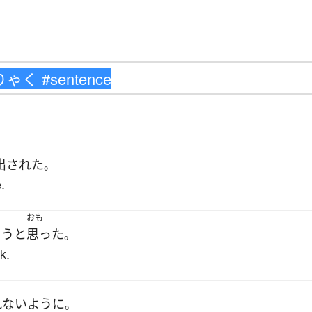
出された
。
.
おも
ろう
と
思った
。
k.
れない
ように
。