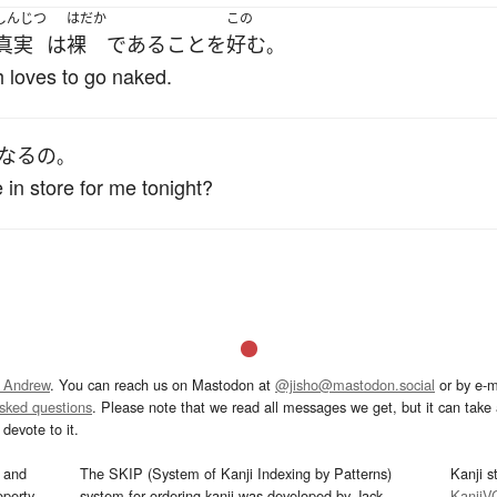
しんじつ
はだか
この
真実
は
裸
である
こと
を
好む
。
h loves to go naked.
なる
の
。
 in store for me tonight?
 Andrew
. You can reach us on Mastodon at
@jisho@mastodon.social
or by e-m
asked questions
. Please note that we read all messages we get, but it can take a
devote to it.
and
The SKIP (System of Kanji Indexing by Patterns)
Kanji s
operty
system for ordering kanji was developed by Jack
KanjiV