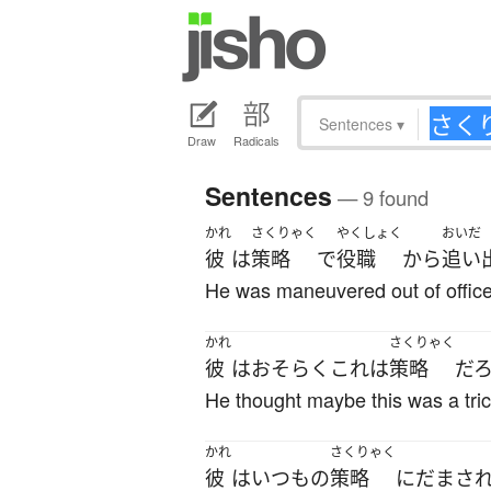
Sentences
▾
Draw
Radicals
Sentences
— 9 found
かれ
さくりゃく
やくしょく
おいだ
彼
は
策略
で
役職
から
追い
He was maneuvered out of office
かれ
さくりゃく
彼
は
おそらく
これ
は
策略
だ
He thought maybe this was a tric
かれ
さくりゃく
彼
は
いつも
の
策略
に
だまさ