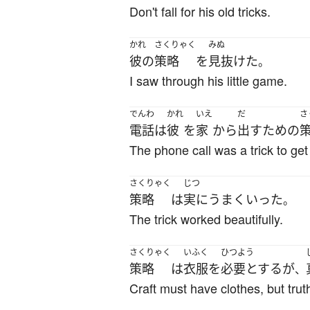
Don't fall for his old tricks.
かれ
さくりゃく
みぬ
彼の
策略
を
見抜けた
。
I saw through his little game.
でんわ
かれ
いえ
だ
さ
電話
は
彼
を
家
から
出す
ため
の
The phone call was a trick to get
さくりゃく
じつ
策略
は
実に
うまくいった
。
The trick worked beautifully.
さくりゃく
いふく
ひつよう
策略
は
衣服
を
必要とする
が
、
Craft must have clothes, but trut