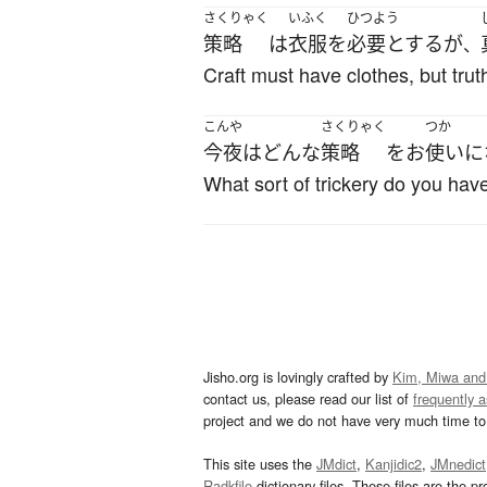
さくりゃく
いふく
ひつよう
策略
は
衣服
を
必要とする
が
、
Craft must have clothes, but trut
こんや
さくりゃく
つか
今夜
は
どんな
策略
を
お
使い
に
What sort of trickery do you have
Jisho.org is lovingly crafted by
Kim, Miwa and
contact us, please read our list of
frequently 
project and we do not have very much time to 
This site uses the
JMdict
,
Kanjidic2
,
JMnedict
Radkfile
dictionary files. These files are the pr