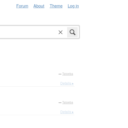
Forum
About
Theme
Log in
—
Tatoeba
Details ▸
—
Tatoeba
Details ▸