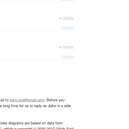
—
Tatoeba
Details ▸
—
Tatoeba
Details ▸
ail to
jisho.org@gmail.com
. Before you
 long time for us to reply as Jisho is a side
troke diagrams are based on data from
G
, which is copyright © 2009-2012 Ulrich Apel