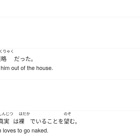
くりゃく
策略
だった
。
 him out of the house.
しんじつ
はだか
のぞ
真実
は
裸
で
いる
こと
を
望む
。
h loves to go naked.