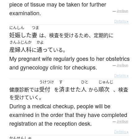
piece of tissue may be taken for further
examination.
—
Jreibun
Details ▸
にんしん
つま
妊娠した
妻
は、検査を受けるため、定期的に
さんふじんか
かよ
産婦人科
通って
に
いる。
My pregnant wife regularly goes to her obstetrics
and gynecology clinic for checkups.
—
Jreibun
Details ▸
うけつけ
す
ひと
じゅんじ
受付
済ませた
人
順次
健康診断では
を
から
、検査
を受けていく。
During a medical checkup, people will be
examined in the order that they have completed
registration at the reception desk.
—
Jreibun
Details ▸
かんせんしゃ