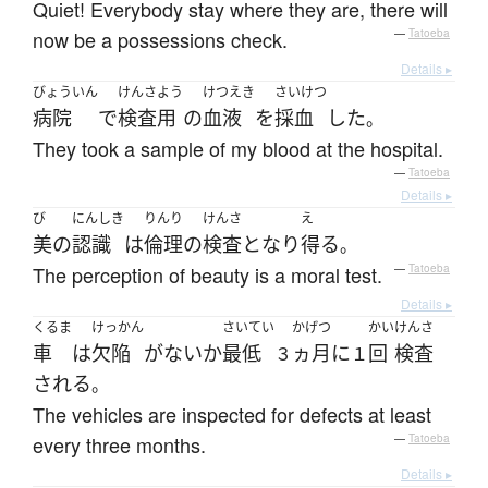
Quiet! Everybody stay where they are, there will
now be a possessions check.
—
Tatoeba
Details ▸
びょういん
けんさ
よう
けつえき
さいけつ
病院
で
検査
用
の
血液
を
採血
した
。
They took a sample of my blood at the hospital.
—
Tatoeba
Details ▸
び
にんしき
りんり
けんさ
え
美
の
認識
は
倫理
の
検査
と
なり
得る
。
The perception of beauty is a moral test.
—
Tatoeba
Details ▸
くるま
けっかん
さいてい
かげつ
かい
けんさ
車
は
欠陥
が
ない
か
最低
ヵ月
に
回
検査
３
１
される
。
The vehicles are inspected for defects at least
every three months.
—
Tatoeba
Details ▸