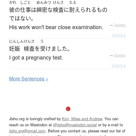
かれ
しごと
めんみつ
けんさ
たえ
彼の
仕事
は
綿密な
検査
に
耐えられる
もの
ではない
。
His work won't bear close examination.
—
Tatoeba
Details ▸
にんしん
けんさ
う
妊娠
検査
を
受けました
。
I got a pregnancy test.
—
Tatoeba
Details ▸
More
S
entences >
Jisho.org is lovingly crafted by
Kim, Miwa and Andrew
. You can
reach us on Mastodon at
@jisho@mastodon.social
or by e-mail to
jisho.org@gmail.com
. Before you contact us, please read our list of