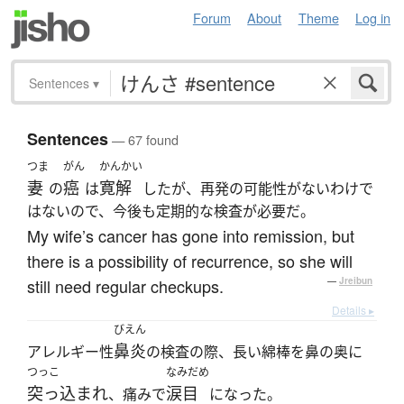
Forum
About
Theme
Log in
Sentences
▾
Sentences
— 67 found
つま
がん
かんかい
妻
癌
寛解
の
は
したが、再発の可能性がないわけで
はないので、今後も定期的な検査が必要だ。
My wife’s cancer has gone into remission, but
there is a possibility of recurrence, so she will
still need regular checkups.
—
Jreibun
Details ▸
びえん
鼻炎
アレルギー性
の検査の際、長い綿棒を鼻の奥に
つっこ
なみだめ
突っ込まれ
涙目
、痛みで
になった。