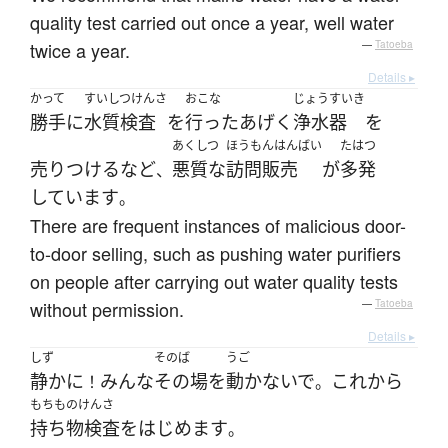
quality test carried out once a year, well water
twice a year.
—
Tatoeba
Details ▸
かって
すいしつけんさ
おこな
じょうすいき
勝手に
水質検査
を
行った
あげく
浄水器
を
あくしつ
ほうもんはんばい
たはつ
売りつける
など
悪質な
訪問販売
が
多発
、
しています
。
There are frequent instances of malicious door-
to-door selling, such as pushing water purifiers
on people after carrying out water quality tests
without permission.
—
Tatoeba
Details ▸
しず
そのば
うご
静かに
みんな
その場
を
動かないで
これ
から
！
。
もちものけんさ
持ち物検査
を
はじめます
。