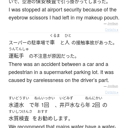
保安検査
いで、空港の
で引っ掛かってしまった。
I was stopped at airport security because of the
eyebrow scissors I had left in my makeup pouch.
—
Jreibun
Details ▸
くるま
ひと
車
人
スーパーの駐車場で
と
の接触事故があった。
うんてんしゅ
運転手
の不注意が原因だった。
There was an accident between a car and a
pedestrian in a supermarket parking lot. It was
caused by carelessness on the driver’s part.
—
Jreibun
Details ▸
すいどうすい
ねん
いっかい
いどみず
ねん
にかい
水道水
で
年
1回
井戸水
なら
年
2回
の
、
すいしつけんさ
おすす
水質検査
を
お勧め
します
。
We recommend that mains water have a water-