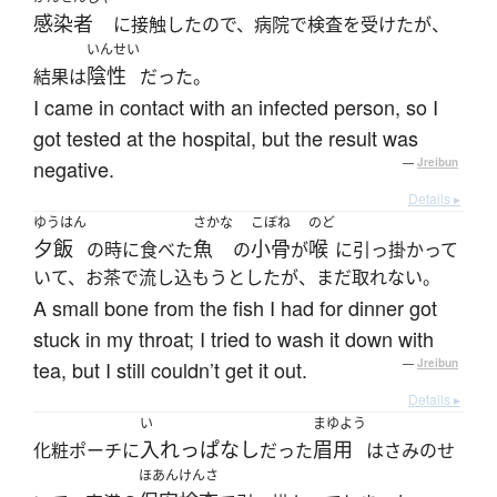
感染者
に接触したので、病院で検査を受けたが、
いんせい
陰性
結果は
だった。
I came in contact with an infected person, so I
got tested at the hospital, but the result was
negative.
—
Jreibun
Details ▸
ゆうはん
さかな
こぼね
のど
夕飯
魚
小骨
喉
の時に食べた
の
が
に引っ掛かって
いて、お茶で流し込もうとしたが、まだ取れない。
A small bone from the fish I had for dinner got
stuck in my throat; I tried to wash it down with
tea, but I still couldn’t get it out.
—
Jreibun
Details ▸
い
まゆよう
入れっぱなし
眉用
化粧ポーチに
だった
はさみのせ
ほあんけんさ