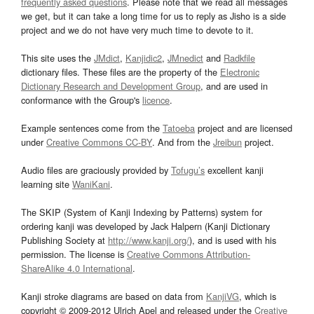
frequently asked questions
. Please note that we read all messages
we get, but it can take a long time for us to reply as Jisho is a side
project and we do not have very much time to devote to it.
This site uses the
JMdict
,
Kanjidic2
,
JMnedict
and
Radkfile
dictionary files. These files are the property of the
Electronic
Dictionary Research and Development Group
, and are used in
conformance with the Group's
licence
.
Example sentences come from the
Tatoeba
project and are licensed
under
Creative Commons CC-BY
. And from the
Jreibun
project.
Audio files are graciously provided by
Tofugu’s
excellent kanji
learning site
WaniKani
.
The SKIP (System of Kanji Indexing by Patterns) system for
ordering kanji was developed by Jack Halpern (Kanji Dictionary
Publishing Society at
http://www.kanji.org/
), and is used with his
permission. The license is
Creative Commons Attribution-
ShareAlike 4.0 International
.
Kanji stroke diagrams are based on data from
KanjiVG
, which is
copyright © 2009-2012 Ulrich Apel and released under the
Creative