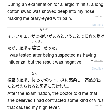
During an examination for allergic rhinitis, a long
cotton swab was shoved deep into my nose,
making me teary-eyed with pain.
—
Jreibun
Details ▸
うたが
疑い
インフルエンザの
があるということで検査を受け
いんせい
陰性
たが、結果は
だった。
I was tested after being suspected as having
influenza, but the result was negative.
—
Jreibun
Details ▸
なん
何らか
検査の結果、
のウイルスに感染し、高熱が出
たと考えられると医師に言われた。
After the examination, the doctor told me that
she believed I had contracted some kind of virus
that caused my high fever.
—
Jreibun