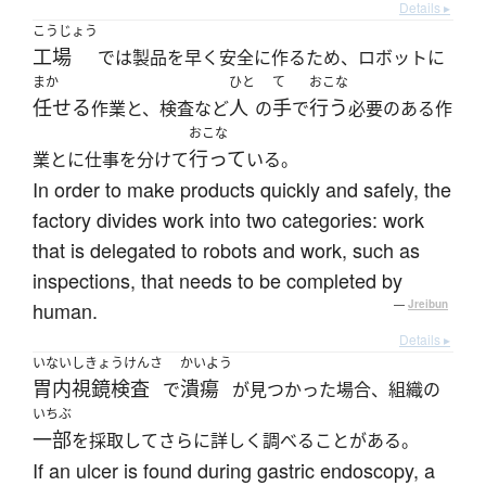
Details ▸
こうじょう
工場
では製品を早く安全に作るため、ロボットに
まか
ひと
て
おこな
任せる
人
手
行う
作業と、検査など
の
で
必要のある作
おこな
行って
業とに仕事を分けて
いる。
In order to make products quickly and safely, the
factory divides work into two categories: work
that is delegated to robots and work, such as
inspections, that needs to be completed by
human.
—
Jreibun
Details ▸
いないしきょうけんさ
かいよう
胃内視鏡検査
潰瘍
で
が見つかった場合、組織の
いちぶ
一部
を採取してさらに詳しく調べることがある。
If an ulcer is found during gastric endoscopy, a