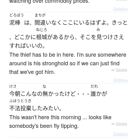
watching over commodity prices.
Details ▸
どろぼう
まちが
泥棒
は
間違いなく
ここ
に
いる
はず
よ
きっと
、
。
ねじろ
み
どこか
に
根城
が
ある
から
そこ
を
見つけ
さえ
、
、
すれば
いい
の
。
The thief has to be in here. I'm sure somewhere
around is his stronghold so if we can just find
that we've got him.
—
Tatoeba
Details ▸
けさ
な
だれ
今朝
こんな
の
無かった
けど
誰か
が
・・・
ふほうとうき
不法投棄
した
みたい
。
This wasn't here this morning ... looks like
somebody's been fly tipping.
—
Tatoeba
Details ▸