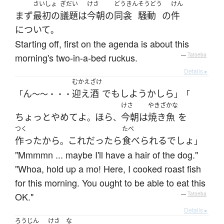
さいしょ
ぎだい
けさ
どうきん
そうどう
けん
まず
最初の
議題
は
今朝
の
同衾
騒動
の
件
について
。
Starting off, first on the agenda is about this
morning's two-in-a-bed ruckus.
—
Tatoeba
Details ▸
むかえざけ
ん
迎え酒
でも
しよう
かしら
「
～～・・・
」「
けさ
やきざかな
ちょっと
やめて
よ
ほら
今朝
は
焼き魚
を
。
、
つく
たべ
作った
から
これ
だったら
食べられる
でしょ
。
」
"Mmmmn ... maybe I'll have a hair of the dog."
"Whoa, hold up a mo! Here, I cooked roast fish
for this morning. You ought to be able to eat this
OK."
—
Tatoeba
Details ▸
ろうじん
けさ
な