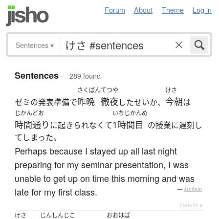
Forum
About
Theme
Log in
Sentences
▾
Sentences
— 289 found
さくばん
てつや
けさ
昨晩
徹夜
今朝
ゼミの発表準備で
したせいか、
は
じかんどお
いちじかんめ
時間通り
1時間目
に起きられなくて
の授業に遅刻し
てしまった。
Perhaps because I stayed up all last night
preparing for my seminar presentation, I was
unable to get up on time this morning and was
late for my first class.
—
Jreibun
Details ▸
けさ
じんしんじこ
おおはば