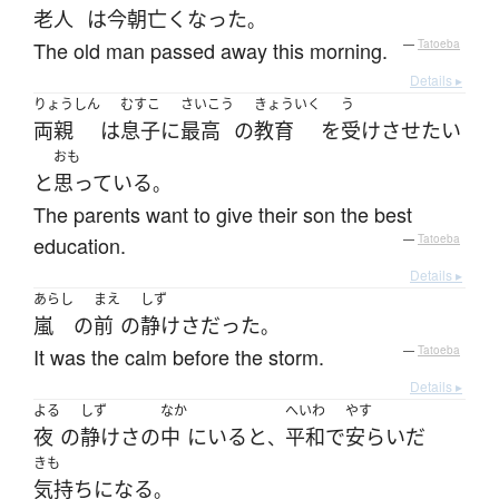
老人
は
今朝
亡くなった
。
The old man passed away this morning.
—
Tatoeba
Details ▸
りょうしん
むすこ
さいこう
きょういく
う
両親
は
息子
に
最高
の
教育
を
受けさせ
たい
おも
と
思っている
。
The parents want to give their son the best
education.
—
Tatoeba
Details ▸
あらし
まえ
しず
嵐
の
前
の
静けさ
だった
。
It was the calm before the storm.
—
Tatoeba
Details ▸
よる
しず
なか
へいわ
やす
夜
の
静けさ
の
中
に
いる
と
平和
で
安らいだ
、
きも
気持ち
になる
。