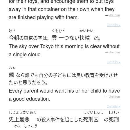
for their toys, and encourage them to put toys
away in that container on their own when they
are finished playing with them.
—
Jreibun
Details ▸
けさ
くも
ひと
かいせい
今朝
雲
一つない
快晴
の東京の空は、
だ。
The sky over Tokyo this morning is clear without
a single cloud.
—
Jreibun
Details ▸
おや
親
なら誰でも自分の子どもには良い教育を受けさせ
たいと思うだろう。
Every parent would want his or her child to have
a good education.
—
Jreibun
Details ▸
しじょうさいあく
しけいしゅう
しけい
史上最悪
死刑囚
死刑
の殺人事件を起こした
の
けさ
しっこう