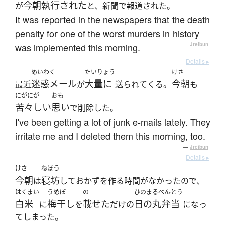
今朝
執行された
が
と、新聞で報道された。
It was reported in the newspapers that the death
penalty for one of the worst murders in history
was implemented this morning.
—
Jreibun
Details ▸
めいわく
たいりょう
けさ
迷惑メール
大量に
今朝
最近
が
送られてくる。
も
にがにが
おも
苦々しい
思い
で削除した。
I've been getting a lot of junk e-mails lately. They
irritate me and I deleted them this morning, too.
—
Jreibun
Details ▸
けさ
ねぼう
今朝
寝坊
は
しておかずを作る時間がなかったので、
はくまい
うめぼ
の
ひのまるべんとう
白米
梅干し
載せた
日の丸弁当
に
を
だけの
になっ
てしまった。