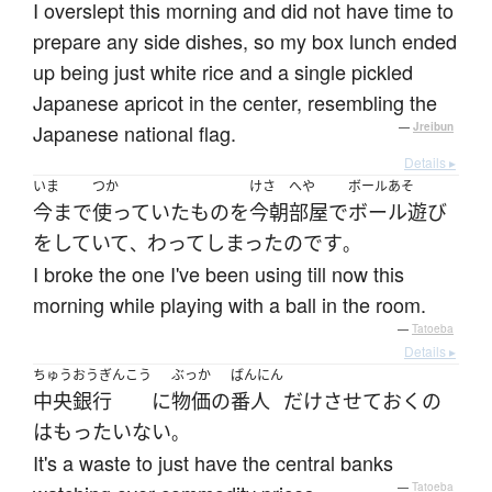
I overslept this morning and did not have time to
prepare any side dishes, so my box lunch ended
up being just white rice and a single pickled
Japanese apricot in the center, resembling the
Japanese national flag.
—
Jreibun
Details ▸
いま
つか
けさ
へや
ボールあそ
今まで
使っていた
もの
を
今朝
部屋
で
ボール遊び
を
していて
わって
しまった
のです
、
。
I broke the one I've been using till now this
morning while playing with a ball in the room.
—
Tatoeba
Details ▸
ちゅうおうぎんこう
ぶっか
ばんにん
中央銀行
に
物価
の
番人
だけ
させて
おく
の
は
もったいない
。
It's a waste to just have the central banks
—
Tatoeba