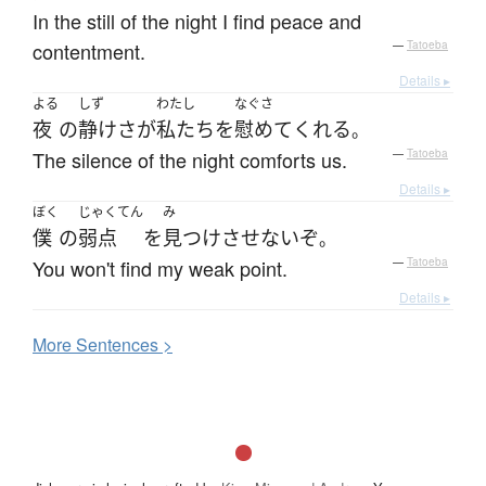
In the still of the night I find peace and
contentment.
—
Tatoeba
Details ▸
よる
しず
わたし
なぐさ
夜
の
静けさ
が
私たち
を
慰めて
くれる
。
The silence of the night comforts us.
—
Tatoeba
Details ▸
ぼく
じゃくてん
み
僕
の
弱点
を
見つけさせない
ぞ
。
You won't find my weak point.
—
Tatoeba
Details ▸
More
S
entences >