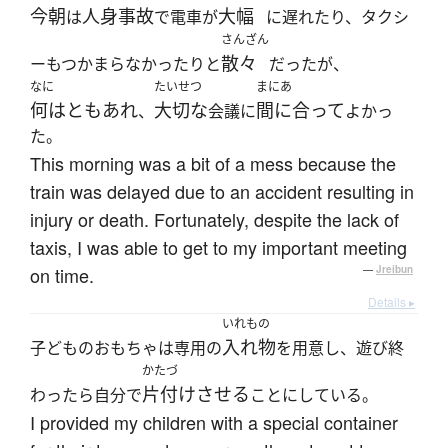
今朝
人身事故
大幅
は
で電車が
に遅れたり、タクシ
さんざん
散々
ーもつかまらなかったりと
だったが、
なに
たいせつ
まにあ
何はともあれ
大切な
間に合って
、
会議に
よかっ
た。
This morning was a bit of a mess because the
train was delayed due to an accident resulting in
injury or death. Fortunately, despite the lack of
taxis, I was able to get to my important meeting
on time.
—
Jreibun
Details ▸
いれもの
入れ物
子どものおもちゃは専用の
を用意し、遊び終
かたづ
片付けさせる
わったら自分で
ことにしている。
I provided my children with a special container