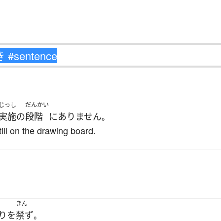
じっし
だんかい
実施
の
段階
に
ありません
。
ill on the drawing board.
きん
り
を
禁ず
。