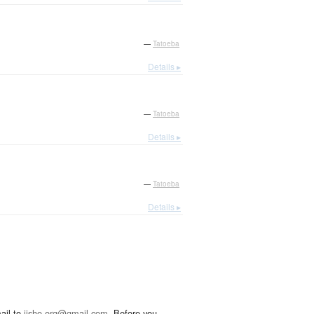
—
Tatoeba
Details ▸
—
Tatoeba
Details ▸
—
Tatoeba
Details ▸
ail to
jisho.org@gmail.com
. Before you