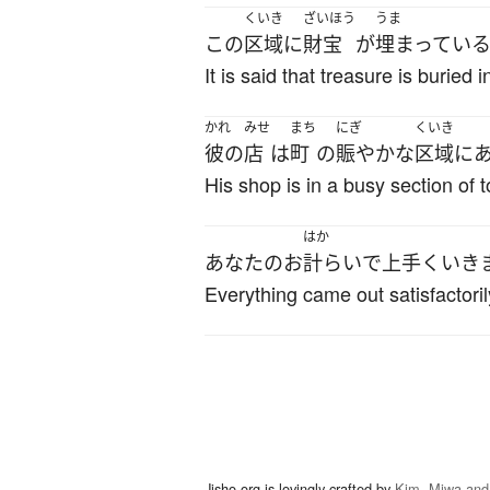
くいき
ざいほう
うま
この
区域
に
財宝
が
埋まってい
It is said that treasure is buried i
かれ
みせ
まち
にぎ
くいき
彼の
店
は
町
の
賑やかな
区域
に
His shop is in a busy section of 
はか
あなた
の
お
計らい
で
上手くいき
Everything came out satisfactoril
Jisho.org is lovingly crafted by
Kim, Miwa and