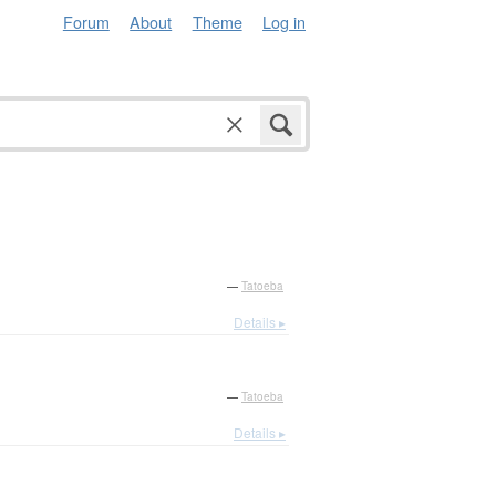
Forum
About
Theme
Log in
—
Tatoeba
Details ▸
—
Tatoeba
Details ▸