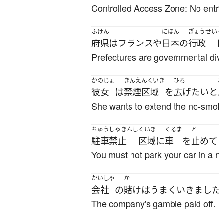
Controlled Access Zone: No entr
ふけん
にほん
ぎょうせい
府県
は
フランス
や
日本
の
行政
Prefectures are governmental di
かのじょ
きんえんくいき
ひろ
彼女
は
禁煙区域
を
広げ
たい
と
She wants to extend the no-smo
ちゅうしゃきんし
くいき
くるま
と
駐車禁止
区域
に
車
を
止めて
You must not park your car in a 
かいしゃ
か
会社
の
賭け
は
うまくいきまし
The company's gamble paid off.