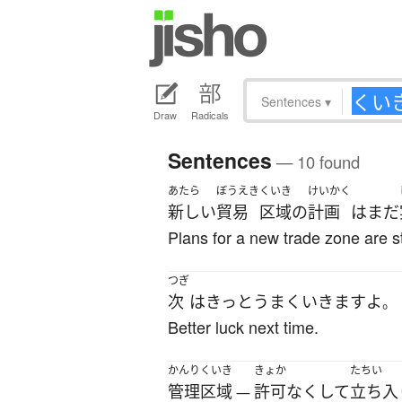
Sentences
▾
Draw
Radicals
Sentences
— 10 found
あたら
ぼうえき
くいき
けいかく
新しい
貿易
区域
の
計画
は
まだ
Plans for a new trade zone are st
つぎ
次
は
きっと
うまくいきます
よ
。
Better luck next time.
かんりくいき
きょか
たちい
管理区域
許可
なくして
立ち入
—