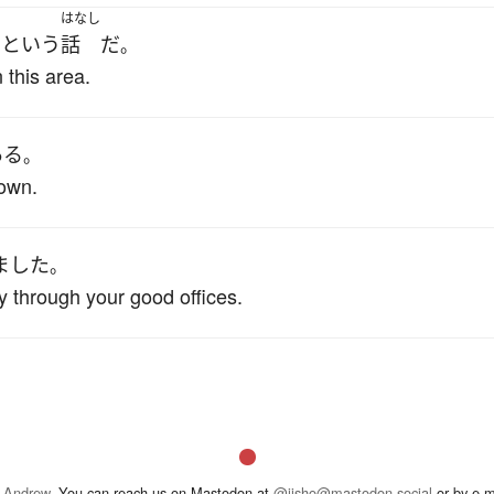
はなし
る
という
話
だ
。
n this area.
ある
。
town.
ました
。
y through your good offices.
 Andrew
. You can reach us on Mastodon at
@jisho@mastodon.social
or by e-m