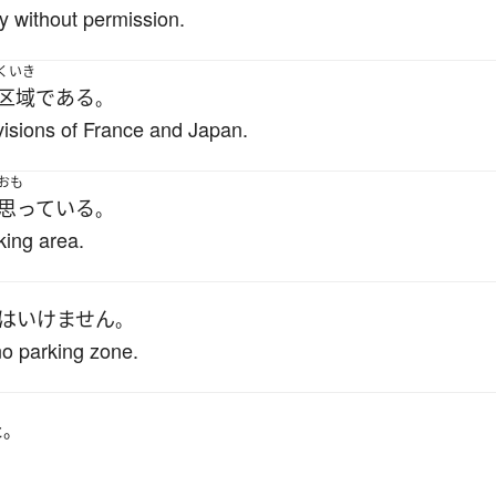
y without permission.
くいき
区域
である
。
visions of France and Japan.
おも
思っている
。
king area.
は
いけません
。
no parking zone.
た
。