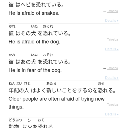
彼
は
ヘビ
を
恐れている
。
He is afraid of snakes.
—
Tatoeba
Details ▸
かれ
いぬ
おそれ
彼
は
その
犬
を
恐れている
。
He is afraid of the dog.
—
Tatoeba
Details ▸
かれ
いぬ
おそれ
彼
は
あの
犬
を
恐れている
。
He is in fear of the dog.
—
Tatoeba
Details ▸
ねんぱい
ひと
あたら
おそ
年配の
人
は
よく
新しい
こと
を
する
の
を
恐れる
。
Older people are often afraid of trying new
things.
—
Tatoeba
Details ▸
どうぶつ
ひ
おそ
動物
は
火
を
恐れる
。