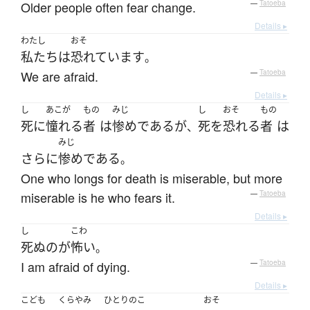
Older people often fear change.
—
Tatoeba
Details ▸
わたし
おそ
私たち
は
恐れています
。
We are afraid.
—
Tatoeba
Details ▸
し
あこが
もの
みじ
し
おそ
もの
死
に
憧れる
者
は
惨め
である
が
死
を
恐れる
者
は
、
みじ
さらに
惨め
である
。
One who longs for death is miserable, but more
miserable is he who fears it.
—
Tatoeba
Details ▸
し
こわ
死ぬの
が
怖い
。
I am afraid of dying.
—
Tatoeba
Details ▸
こども
くらやみ
ひとり
のこ
おそ