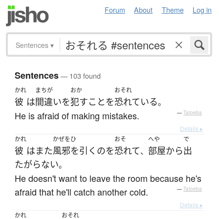
Forum
About
Theme
Log in
Sentences
▾
Sentences
— 103 found
かれ
まちが
おか
おそれ
彼
は
間違い
を
犯す
こと
を
恐れている
。
He is afraid of making mistakes.
—
Tatoeba
Details ▸
かれ
かぜをひ
おそ
へや
で
彼
は
また
風邪を引く
の
を
恐れて
部屋
から
出
、
たがらない
。
He doesn't want to leave the room because he's
afraid that he'll catch another cold.
—
Tatoeba
Details ▸
かれ
おそれ