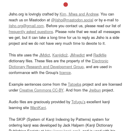
Jisho.org is lovingly crafted by
Kim, Miwa and Andrew
. You can
reach us on Mastodon at
@jisho@mastodon.social
or by e-mail to
jisho.org@gmail.com
. Before you contact us, please read our list of
frequently asked questions
. Please note that we read all messages
we get, but it can take a long time for us to reply as Jisho is a side
project and we do not have very much time to devote to it.
This site uses the
JMdict
,
Kanjidic2
,
JMnedict
and
Radkfile
dictionary files. These files are the property of the
Electronic
Dictionary Research and Development Group
, and are used in
conformance with the Group's
licence
.
Example sentences come from the
Tatoeba
project and are licensed
under
Creative Commons CC-BY
. And from the
Jreibun
project.
Audio files are graciously provided by
Tofugu’s
excellent kanji
learning site
WaniKani
.
The SKIP (System of Kanji Indexing by Patterns) system for
ordering kanji was developed by Jack Halpern (Kanji Dictionary
Publishing Society at
http://www.kanji.org/
), and is used with his