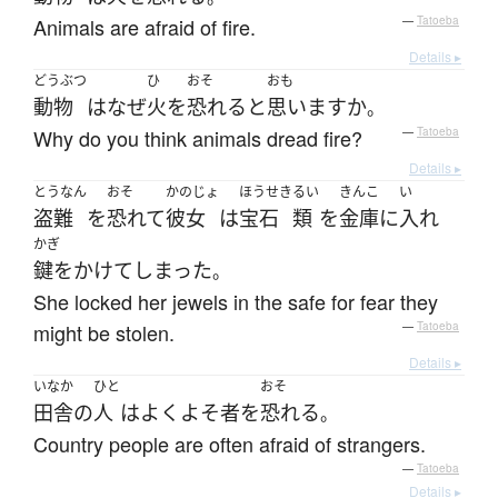
Animals are afraid of fire.
—
Tatoeba
Details ▸
どうぶつ
ひ
おそ
おも
動物
は
なぜ
火
を
恐れる
と
思います
か
。
Why do you think animals dread fire?
—
Tatoeba
Details ▸
とうなん
おそ
かのじょ
ほうせき
るい
きんこ
い
盗難
を
恐れて
彼女
は
宝石
類
を
金庫
に
入れ
かぎ
鍵をかけて
しまった
。
She locked her jewels in the safe for fear they
might be stolen.
—
Tatoeba
Details ▸
いなか
ひと
おそ
田舎
の
人
は
よく
よそ者
を
恐れる
。
Country people are often afraid of strangers.
—
Tatoeba
Details ▸