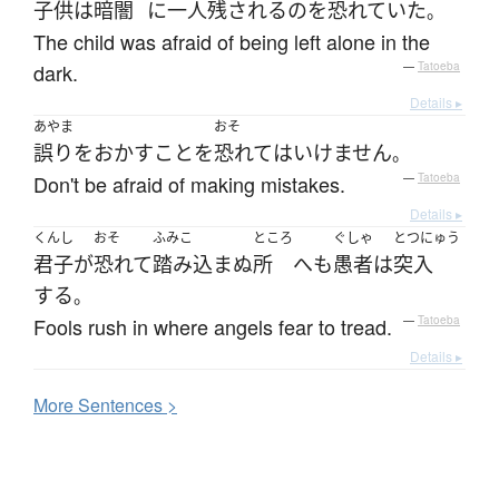
子供
は
暗闇
に
一人
残される
の
を
恐れていた
。
The child was afraid of being left alone in the
dark.
—
Tatoeba
Details ▸
あやま
おそ
誤りをおかす
こと
を
恐れて
は
いけません
。
Don't be afraid of making mistakes.
—
Tatoeba
Details ▸
くんし
おそ
ふみこ
ところ
ぐしゃ
とつにゅう
君子
が
恐れて
踏み込まぬ
所
へ
も
愚者
は
突入
する
。
Fools rush in where angels fear to tread.
—
Tatoeba
Details ▸
More
S
entences >