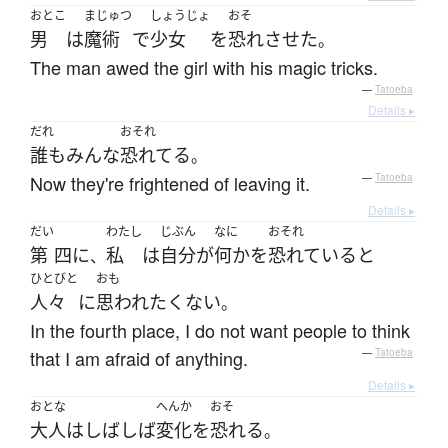
おとこ
まじゅつ
しょうじょ
おそ
男
は
魔術
で
少女
を
恐れさせた
。
The man awed the girl with his magic tricks.
—
Tatoeba
Details ▸
だれ
おそれ
誰も
みんな
恐れてる
。
Now they're frightened of leaving it.
—
Tatoeba
Details ▸
だい
わたし
じぶん
なに
おそれ
第
四
に
私
は
自分
が
何か
を
恐れている
と
、
ひとびと
おも
人々
に
思われ
たくない
。
In the fourth place, I do not want people to think
that I am afraid of anything.
—
Tatoeba
Details ▸
おとな
へんか
おそ
大人
は
しばしば
変化
を
恐れる
。