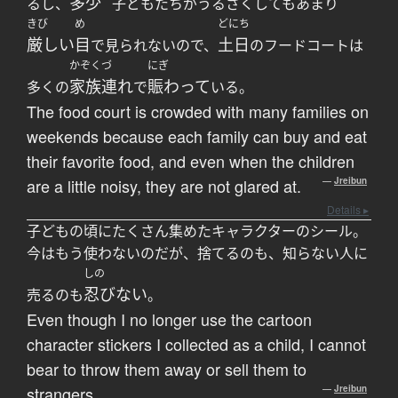
多少
るし、
子どもたちがうるさくしてもあまり
きび
め
どにち
厳しい
目
土日
で見られないので、
のフードコートは
かぞくづ
にぎ
家族連れ
賑わって
多くの
で
いる。
The food court is crowded with many families on
weekends because each family can buy and eat
their favorite food, and even when the children
are a little noisy, they are not glared at.
—
Jreibun
Details ▸
子どもの頃にたくさん集めたキャラクターのシール。
今はもう使わないのだが、捨てるのも、知らない人に
しの
忍びない
売るのも
。
Even though I no longer use the cartoon
character stickers I collected as a child, I cannot
bear to throw them away or sell them to
strangers.
—
Jreibun