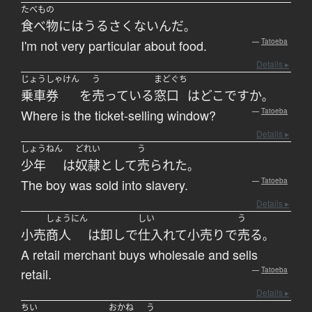
たべもの
食べ物
には
うるさくない
んだ
。
I'm not very particular about food.
—
Tatoeba
Details ▸
じょうしゃけん
う
まどぐち
乗車券
を
売っている
窓口
は
どこ
ですか
。
Where is the ticket-selling window?
—
Tatoeba
Details ▸
しょうねん
どれい
う
少年
は
奴隷
として
売られた
。
The boy was sold into slavery.
—
Tatoeba
Details ▸
しょうにん
しい
う
小売
商人
は
卸し
で
仕入れて
小売り
で
売る
。
A retail merchant buys wholesale and sells
retail.
—
Tatoeba
Details ▸
ちい
おかね
う