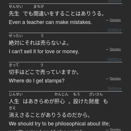
Details ▸
せんせい
まちが
先生
でも
間違い
を
する
こと
は
ありうる
。
Even a teacher can make mistakes.
—
Tatoeba
Details ▸
ぜったい
う
絶対に
それ
は
売らない
よ
。
I can't sell it for love or money.
—
Tatoeba
Details ▸
きって
う
切手
は
どこ
で
売っています
か
。
Where do I get stamps?
—
Tatoeba
Details ▸
じんせい
かんじん
もう
ざいさん
人生
は
あきらめ
が
肝心
設けた
財産
も
。
きえ
消えさる
こと
が
ありうる
の
だから
。
We should try to be philosophical about life;
—
Tatoeba