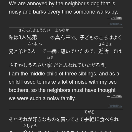
We are annoyed by the neighbor’s dog that is
noisy and barks every time someone walks by.
—
Jreibun
Details ▸
さんにんきょうだい
まんなか
3人兄弟
真ん中
私は
の
で、子どものころはよく
さんにん
きんじょ
3人
近所
兄と弟と
で一緒に騒いでいたので、
では
いえ
家
さぞかしうるさい
だと思われていただろう。
I am the middle child of three siblings, and as a
child I used to make a lot of noise with my two
brothers, so the neighbors must have thought
we were such a noisy family.
—
Jreibun
Details ▸
てがる
手軽に
それぞれが好きなものを買ってきて
食べられ
たしょう