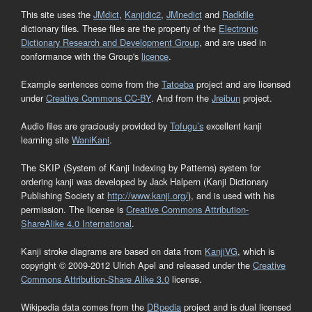
This site uses the
JMdict
,
Kanjidic2
,
JMnedict
and
Radkfile
dictionary files. These files are the property of the
Electronic
Dictionary Research and Development Group
, and are used in
conformance with the Group's
licence
.
Example sentences come from the
Tatoeba
project and are licensed
under
Creative Commons CC-BY
. And from the
Jreibun
project.
Audio files are graciously provided by
Tofugu’s
excellent kanji
learning site
WaniKani
.
The SKIP (System of Kanji Indexing by Patterns) system for
ordering kanji was developed by Jack Halpern (Kanji Dictionary
Publishing Society at
http://www.kanji.org/
), and is used with his
permission. The license is
Creative Commons Attribution-
ShareAlike 4.0 International
.
Kanji stroke diagrams are based on data from
KanjiVG
, which is
copyright © 2009-2012 Ulrich Apel and released under the
Creative
Commons Attribution-Share Alike 3.0
license.
Wikipedia data comes from the
DBpedia
project and is dual licensed