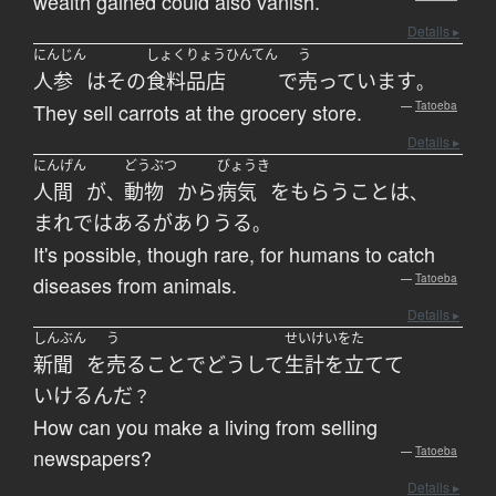
wealth gained could also vanish.
Details ▸
にんじん
しょくりょうひんてん
う
人参
は
その
食料品店
で
売っています
。
They sell carrots at the grocery store.
—
Tatoeba
Details ▸
にんげん
どうぶつ
びょうき
人間
が
動物
から
病気
を
もらう
こと
は
、
、
まれ
ではある
が
ありうる
。
It's possible, though rare, for humans to catch
diseases from animals.
—
Tatoeba
Details ▸
しんぶん
う
せいけいをた
新聞
を
売る
こと
で
どうして
生計を立てて
いける
ん
だ
？
How can you make a living from selling
newspapers?
—
Tatoeba
Details ▸