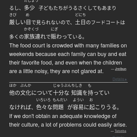
たしょう
多少
るし、
子どもたちがうるさくしてもあまり
きび
め
どにち
厳しい
目
土日
で見られないので、
のフードコートは
かぞくづ
にぎ
家族連れ
賑わって
多くの
で
いる。
The food court is crowded with many families on
weekends because each family can buy and eat
their favorite food, and even when the children
are a little noisy, they are not glared at.
—
Jreibun
Details ▸
ほか
ぶんか
じゅうぶん
ちしき
も
他の
文化
について
十分な
知識
を
持ってい
いろいろ
もんだい
ようい
お
なければ
色々な
問題
が
容易に
起こりうる
、
。
If we don't obtain an adequate knowledge of
their culture, a lot of problems could easily arise.
—
Tatoeba