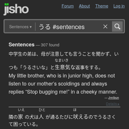
Forum
About
Theme
Log in
Sentences
▾
Sentences
— 307 found
中学生の弟は、母が注意しても言うことを聞かず、い
なまいき
生意気な
つも「うるさいな」と
返事をする。
My little brother, who is in junior high, does not
listen to our mother’s scoldings and always
replies “Stop bugging me!” in a cheeky manner.
—
Jreibun
Details ▸
いえ
ひと
ほ
家
人
吠える
隣の
の犬は
が通るたびに
のでうるさく
て困っている。