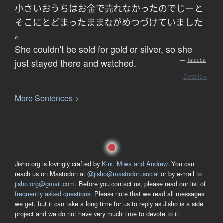
小さい
おうち
は
お金
で
売れなかった
ので
じーと
そこ
に
とどまった
まま
ながめ
つづけていました
。
She couldn't be sold for gold or silver, so she
just stayed there and watched.
—
Tatoeba
Details ▸
More
S
entences >
Jisho.org is lovingly crafted by
Kim, Miwa and Andrew
. You can
reach us on Mastodon at
@jisho@mastodon.social
or by e-mail to
jisho.org@gmail.com
. Before you contact us, please read our list of
frequently asked questions
. Please note that we read all messages
we get, but it can take a long time for us to reply as Jisho is a side
project and we do not have very much time to devote to it.