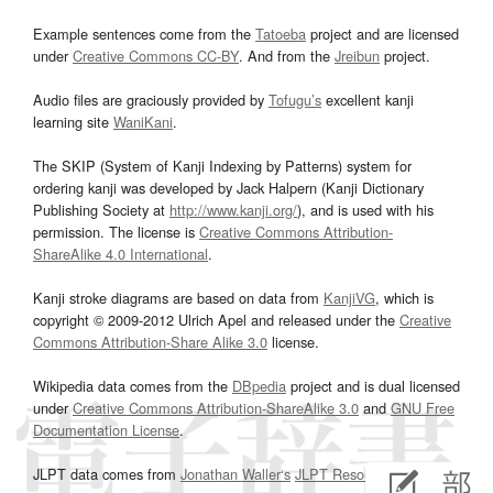
Example sentences come from the
Tatoeba
project and are licensed
under
Creative Commons CC-BY
. And from the
Jreibun
project.
Audio files are graciously provided by
Tofugu’s
excellent kanji
learning site
WaniKani
.
The SKIP (System of Kanji Indexing by Patterns) system for
ordering kanji was developed by Jack Halpern (Kanji Dictionary
Publishing Society at
http://www.kanji.org/
), and is used with his
permission. The license is
Creative Commons Attribution-
ShareAlike 4.0 International
.
Kanji stroke diagrams are based on data from
KanjiVG
, which is
copyright © 2009-2012 Ulrich Apel and released under the
Creative
Commons Attribution-Share Alike 3.0
license.
Wikipedia data comes from the
DBpedia
project and is dual licensed
under
Creative Commons Attribution-ShareAlike 3.0
and
GNU Free
Documentation License
.
JLPT data comes from
Jonathan Waller‘s
JLPT Resources
page.