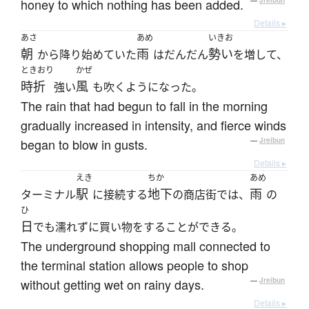
honey to which nothing has been added.
—
Jreibun
Details ▸
あさ
あめ
いきお
朝
雨
勢い
から降り始めていた
はだんだん
を増して、
ときおり
かぜ
時折
風
強い
も吹くようになった。
The rain that had begun to fall in the morning
gradually increased in intensity, and fierce winds
began to blow in gusts.
—
Jreibun
Details ▸
えき
ちか
あめ
駅
地下
雨
ターミナル
に接続する
の商店街では、
の
ひ
日
でも濡れずに買い物をすることができる。
The underground shopping mall connected to
the terminal station allows people to shop
without getting wet on rainy days.
—
Jreibun
Details ▸