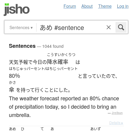
Forum
About
Theme
Log in
Sentences
▾
Sentences
— 1044 found
こうすいかくりつ
降水確率
天気予報で今日の
は
はちじゅっパーセント/はちじっパーセント
80％
と言っていたので、
かさ
傘
を持って行くことにした。
The weather forecast reported an 80% chance
of precipitation today, so I decided to bring an
umbrella.
—
Jreibun
Details ▸
あめ
ひ
て
あ
あいず