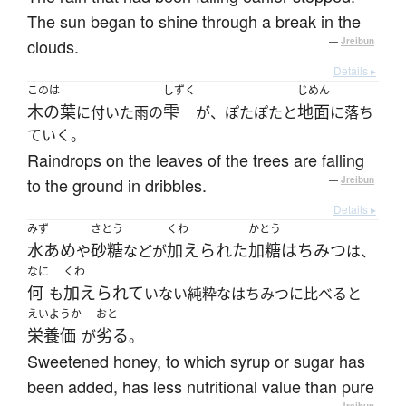
The sun began to shine through a break in the
clouds.
—
Jreibun
Details ▸
このは
しずく
じめん
木の葉
雫
地面
に付いた雨の
が、ぽたぽたと
に落ち
ていく。
Raindrops on the leaves of the trees are falling
to the ground in dribbles.
—
Jreibun
Details ▸
みず
さとう
くわ
かとう
水あめ
砂糖
加えられた
加糖はちみつ
や
などが
は、
なに
くわ
何
加えられて
も
いない純粋なはちみつに比べると
えいようか
おと
栄養価
劣る
が
。
Sweetened honey, to which syrup or sugar has
been added, has less nutritional value than pure