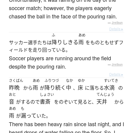
soccer match; however, the players eagerly
chased the ball in the face of the pouring rain.
—
Jreibun
Details ▸
ふ
あめ
降りしきる
雨
サッカー選手たちは
をものともせずフ
ィールドを走り回っている。
Soccer players are running around the field
despite the pouring rain.
—
Jreibun
Details ▸
さくばん
あめ
ふりつづ
なか
ゆか
すいてき
昨晩
雨
降り続く
中
床
水滴
から
が
、
に落ちる
の
おと
しょさい
てんじょう
音
書斎
天井
がするので
をのぞいて見ると、
から
あめ
も
雨
漏って
が
いた。
There has been heavy rain since last night, and I
heard drops of water falling on the floor. So, I