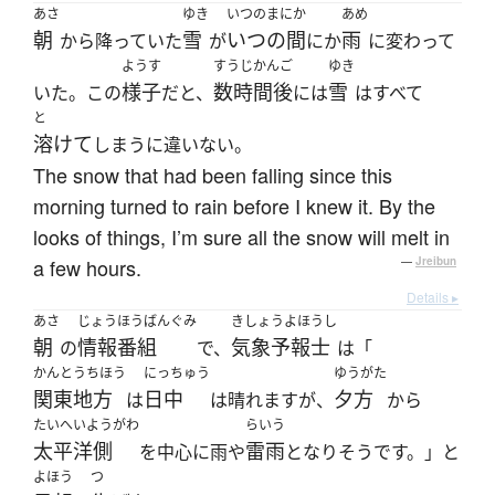
あさ
ゆき
いつのまにか
あめ
朝
雪
いつの間
雨
から降っていた
が
にか
に変わって
ようす
すうじかんご
ゆき
様子
数時間後
雪
いた。この
だと、
には
はすべて
と
溶けて
しまうに違いない。
The snow that had been falling since this
morning turned to rain before I knew it. By the
looks of things, I’m sure all the snow will melt in
a few hours.
—
Jreibun
Details ▸
あさ
じょうほうばんぐみ
きしょうよほうし
朝
情報番組
気象予報士
の
で、
は「
かんとうちほう
にっちゅう
ゆうがた
関東地方
日中
夕方
は
は晴れますが、
から
たいへいようがわ
らいう
太平洋側
雷雨
を中心に雨や
となりそうです。」と
よほう
つ