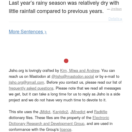
Last year’s rainy season was relatively dry with
little rainfall compared to previous years.
—
Jreibun
Details ▸
More
S
entences >
Jisho.org is lovingly crafted by
Kim, Miwa and Andrew
. You can
reach us on Mastodon at
@jisho@mastodon.social
or by e-mail to
jisho.org@gmail.com
. Before you contact us, please read our list of
frequently asked questions
. Please note that we read all messages
we get, but it can take a long time for us to reply as Jisho is a side
project and we do not have very much time to devote to it.
This site uses the
JMdict
,
Kanjidic2
,
JMnedict
and
Radkfile
dictionary files. These files are the property of the
Electronic
Dictionary Research and Development Group
, and are used in
conformance with the Group's
licence
.