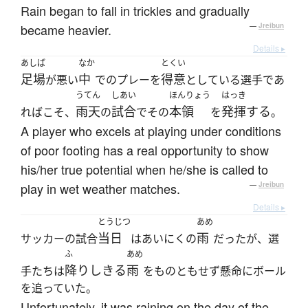
Rain began to fall in trickles and gradually
became heavier.
—
Jreibun
Details ▸
あしば
なか
とくい
足場
中
得意
が悪い
でのプレーを
としている選手であ
うてん
しあい
ほんりょう
はっき
雨天
試合
本領
発揮する
ればこそ、
の
でその
を
。
A player who excels at playing under conditions
of poor footing has a real opportunity to show
his/her true potential when he/she is called to
play in wet weather matches.
—
Jreibun
Details ▸
とうじつ
あめ
当日
雨
サッカーの試合
はあいにくの
だったが、選
ふ
あめ
降りしきる
雨
手たちは
をものともせず懸命にボール
を追っていた。
Unfortunately, it was raining on the day of the