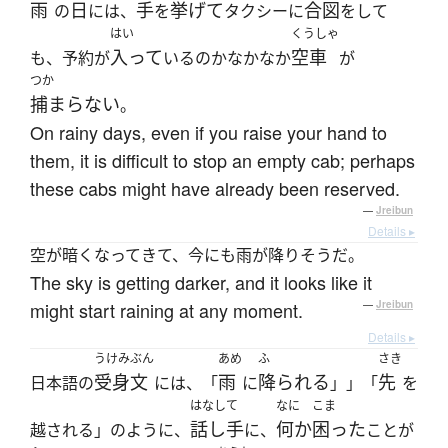
雨
日
手
挙げて
合図
の
には、
を
タクシーに
をして
はい
くうしゃ
入って
空車
も、予約が
いるのかなかなか
が
つか
捕まらない
。
On rainy days, even if you raise your hand to
them, it is difficult to stop an empty cab; perhaps
these cabs might have already been reserved.
—
Jreibun
Details ▸
空が暗くなってきて、今にも雨が降りそうだ。
The sky is getting darker, and it looks like it
might start raining at any moment.
—
Jreibun
Details ▸
うけみぶん
あめ
ふ
さき
受身文
雨
降られる
先
日本語の
には、「
に
」」「
を
はなして
なに
こま
話し手
何か
困った
越される」のように、
に、
ことが