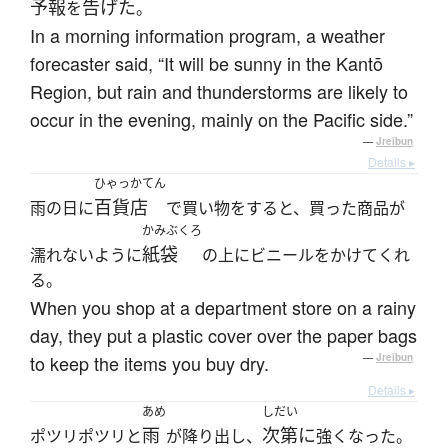
予報
告げた
を
。
In a morning information program, a weather
forecaster said, “It will be sunny in the Kantō
Region, but rain and thunderstorms are likely to
occur in the evening, mainly on the Pacific side.”
—
Jreibun
Details ▸
ひゃっかてん
百貨店
雨の日に
で買い物をすると、買った商品が
かみぶくろ
紙袋
濡れないように
の上にビニールをかけてくれ
る。
When you shop at a department store on a rainy
day, they put a plastic cover over the paper bags
to keep the items you buy dry.
—
Jreibun
Details ▸
あめ
しだい
雨
次第に
ポツリポツリと
が降り出し、
強くなった。