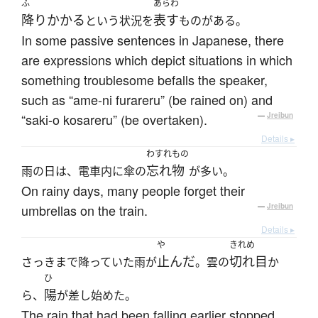
ふ
あらわ
降りかかる
表す
という状況を
ものがある。
In some passive sentences in Japanese, there
are expressions which depict situations in which
something troublesome befalls the speaker,
such as “ame-ni furareru” (be rained on) and
“saki-o kosareru” (be overtaken).
—
Jreibun
Details ▸
わすれもの
忘れ物
雨の日は、電車内に傘の
が多い。
On rainy days, many people forget their
umbrellas on the train.
—
Jreibun
Details ▸
や
きれめ
止んだ
切れ目
さっきまで降っていた雨が
。雲の
か
ひ
陽
ら、
が差し始めた。
The rain that had been falling earlier stopped.