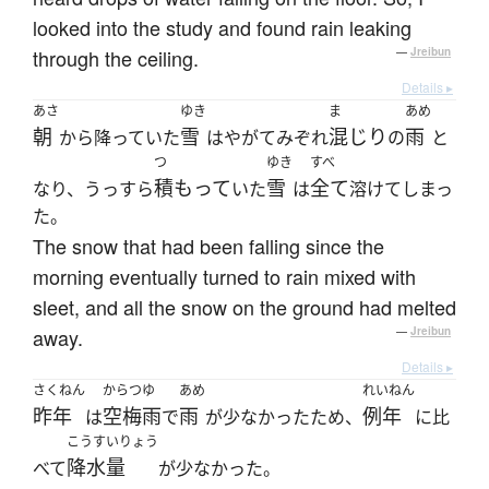
looked into the study and found rain leaking
through the ceiling.
—
Jreibun
Details ▸
あさ
ゆき
ま
あめ
朝
雪
混じり
雨
から降っていた
はやがてみぞれ
の
と
つ
ゆき
すべ
積もって
雪
全て
なり、うっすら
いた
は
溶けてしまっ
た。
The snow that had been falling since the
morning eventually turned to rain mixed with
sleet, and all the snow on the ground had melted
away.
—
Jreibun
Details ▸
さくねん
からつゆ
あめ
れいねん
昨年
空梅雨
雨
例年
は
で
が少なかったため、
に比
こうすいりょう
降水量
べて
が少なかった。