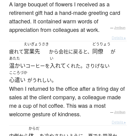
A large bouquet of flowers I received as a
retirement gift had a hand-made greeting card
attached. It contained warm words of
appreciation from colleagues at work.
—
Jreibun
Details ▸
えいぎょうさき
どうりょう
営業先
同僚
疲れて
から会社に戻ると、
が
あたた
い
温かい
入れて
コーヒーを
くれた。さりげない
こころづか
心遣い
がうれしい。
When I returned to the office after a tiring day of
sales at the client company, a colleague made
me a cup of hot coffee. This was a most
welcome gesture of kindness.
—
Jreibun
Details ▸
からだ
体