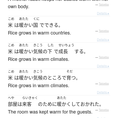
own body.
—
Tatoeba
Details ▸
こめ
あたた
くに
米
は
暖かい
国
で
できる
。
Rice grows in warm countries.
—
Tatoeba
Details ▸
こめ
あたた
きこう
した
せいちょう
米
は
暖かい
気候
の
下
で
成長
する
。
Rice grows in warm climates.
—
Tatoeba
Details ▸
こめ
あたた
きこう
そだ
米
は
暖かい
気候
の
ところ
で
育つ
。
Rice grows in warm climates.
—
Tatoeba
Details ▸
へや
らいきゃく
あたた
部屋
は
来客
の
ために
暖かく
して
おかれた
。
The room was kept warm for the guests.
—
Tatoeba