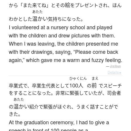
絵
から「また来てね」とその
をプレゼントされ、ほん
あたた
温かい
わかとした
気持ちになった。
I volunteered at a nursery school and played
with the children and drew pictures with them.
When I was leaving, the children presented me
with their drawings, saying, “Please come back
again,” which gave me a warm and fuzzy feeling.
—
Jreibun
Details ▸
ひゃくにん
まえ
100人
前
卒業式で、卒業生代表として
の
でスピーチ
をすることになった。非常に緊張していたが、司会者
あたた
温かい
の
紹介で緊張がほぐれ、うまく話すことがで
きた。
At the graduation ceremony, I had to give a
speech in front of 100 people as a