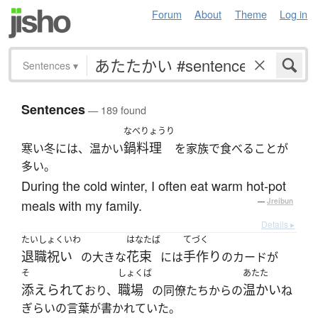
Forum
About
Theme
Log in
Sentences
▾
Sentences
— 189 found
なべりょうり
鍋料理
寒い冬には、温かい
を家族で食べることが
多い。
During the cold winter, I often eat warm hot-pot
meals with my family.
—
Jreibun
Details ▸
たいしょくいわ
はなたば
てづく
退職祝い
花束
手作り
の大きな
には
のカードが
そ
しょくば
あたた
添えられて
職場
温かい
おり、
の同僚たちからの
ね
ぎらいの言葉が書かれていた。