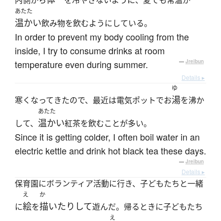
内側から
を冷やさないように、夏でも常温か
あたた
温かい
飲み物を飲むようにしている。
In order to prevent my body cooling from the
inside, I try to consume drinks at room
temperature even during summer.
—
Jreibun
Details ▸
ゆ
湯
寒くなってきたので、最近は電気ポットでお
を沸か
あたた
温かい
して、
紅茶を飲むことが多い。
Since it is getting colder, I often boil water in an
electric kettle and drink hot black tea these days.
—
Jreibun
Details ▸
保育園にボランティア活動に行き、子どもたちと一緒
え
か
絵
描いたりして
に
を
遊んだ。帰るときに子どもたち
え