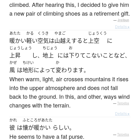
climbed. After hearing this, I decided to give him
a new pair of climbing shoes as a retirement gift.
—
Jreibun
Details ▸
あたた
かる
くうき
やまご
じょうくう
暖かい
軽い
空気
は
山越え
する
と
上空
に
じょうしょう
ちじょう
お
上昇
し
地上
には
下りて
こない
こと
など
、
、
かぜ
ちけい
か
風
は
地形
によって
変わります
。
When warm, light, air crosses mountains it rises
into the upper atmosphere and does not fall
back to the ground. In this, and other, ways wind
changes with the terrain.
—
Tatoeba
Details ▸
かれ
ふところがあたた
彼
は
懐が暖かい
らしい
。
He seems to have a fat purse.
—
Tatoeba