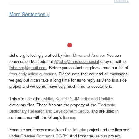
Details ▸
More
S
entences >
Jisho.org is lovingly crafted by
Kim, Miwa and Andrew
. You can
reach us on Mastodon at
@jisho@mastodon.social
or by e-mail to
jisho.org@gmail.com
. Before you contact us, please read our list of
frequently asked questions
. Please note that we read all messages
we get, but it can take a long time for us to reply as Jisho is a side
project and we do not have very much time to devote to it.
This site uses the
JMdict
,
Kanjidic2
,
JMnedict
and
Radkfile
dictionary files. These files are the property of the
Electronic
Dictionary Research and Development Group
, and are used in
conformance with the Group's
licence
.
Example sentences come from the
Tatoeba
project and are licensed
under
Creative Commons CC-BY
. And from the
Jreibun
project.