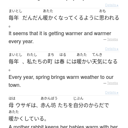
Details ▸
まいとし
あたた
おも
毎年
だんだん
暖かく
なって
くる
よう
に
思われる
。
It seems that it is getting warmer and warmer
every year.
—
Tatoeba
Details ▸
まいとし
わたし
まち
はる
あたた
てんき
毎年
私たち
の
町
は
春
には
暖かい
天気
になる
、
。
Every year, spring brings warm weather to our
town.
—
Tatoeba
Details ▸
はは
あかんぼう
じぶん
母
ウサギ
は
赤ん坊
たち
を
自分
の
からだ
で
、
あたた
暖かく
している
。
A mother rabbit keeps her babies warm with her