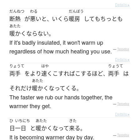
Details ▸
だんねつ
わる
だんぼう
断熱
が
悪い
と
いくら
暖房
して
も
ちっとも
、
あたた
暖かく
ならない
。
If it's badly insulated, it won't warm up
regardless of how much heating you use.
—
Tatoeba
Details ▸
りょうて
はや
りょうて
両手
を
より
速く
こすれば
こする
ほど
両手
は
、
あたた
それだけ
暖かく
なって
くる
。
The faster we rub our hands together, the
warmer they get.
—
Tatoeba
Details ▸
ひ
いちにち
あたた
きた
日
一日
と
暖かく
なって
来る
。
It is becoming warmer day by day.
—
Tatoeba