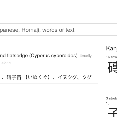
Kanj
land flatsedge (Cyperus cyperoides)
Usually
16 str
a alone
】
、
磚子苗 【いぬくぐ】
、
イヌクグ
、
クグ
3 strok
1.