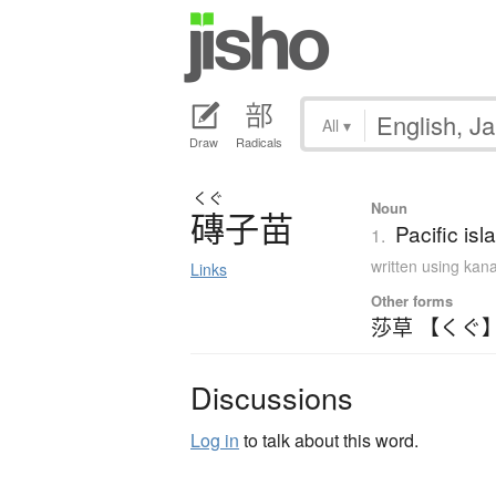
All
▾
Draw
Radicals
くぐ
Noun
磚子苗
Pacific is
1.
written using kan
Links
Other forms
莎草 【くぐ
Discussions
Log in
to talk about this word.