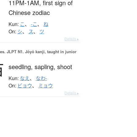
11PM-1AM,
first sign of
Chinese zodiac
Kun:
こ
、
-こ
、
ね
On:
シ
、
ス
、
ツ
Details ▸
es.
JLPT N1. Jōyō kanji, taught in junior
苗
seedling,
sapling,
shoot
Kun:
なえ
、
なわ-
On:
ビョウ
、
ミョウ
Details ▸