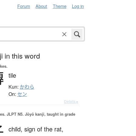
Forum
About
Theme
Log in
i in this word
okes.
磚
tile
Kun:
かわら
On:
セン
Details ▸
es.
JLPT N5. Jōyō kanji, taught in grade
子
child,
sign of the rat,