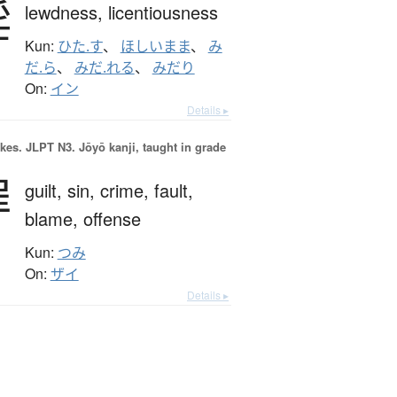
淫
lewdness,
licentiousness
Kun:
ひた.す
、
ほしいまま
、
み
だ.ら
、
みだ.れる
、
みだり
On:
イン
Details ▸
okes.
JLPT N3. Jōyō kanji, taught in grade
罪
guilt,
sin,
crime,
fault,
blame,
offense
Kun:
つみ
On:
ザイ
Details ▸