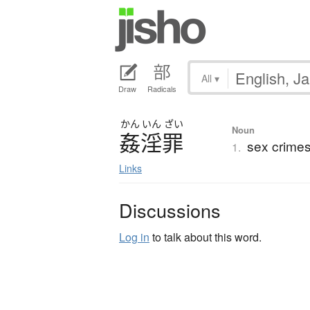
All
▾
Draw
Radicals
かん
いん
ざい
Noun
姦淫罪
sex crime
1.
Links
Discussions
Log in
to talk about this word.