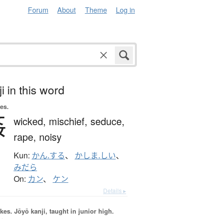
Forum
About
Theme
Log in
i in this word
es.
姦
wicked,
mischief,
seduce,
rape,
noisy
Kun:
かん.する
、
かしま.しい
、
みだら
On:
カン
、
ケン
Details ▸
okes.
Jōyō kanji, taught in junior high.