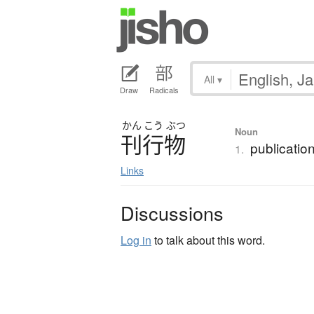
All
▾
Draw
Radicals
かん
こう
ぶつ
Noun
刊行物
publication
1.
Links
Discussions
Log in
to talk about this word.