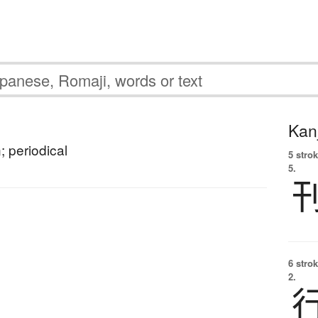
Kanj
; periodical
5 strok
5.
6 strok
2.