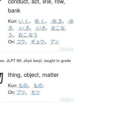
conduct,
act,
line,
row,
bank
Kun:
い.く
、
ゆ.く
、
-ゆ.き
、
-ゆ
き
、
-い.き
、
-いき
、
おこな.
う
、
おこ.なう
On:
コウ
、
ギョウ
、
アン
Details ▸
es.
JLPT N4. Jōyō kanji, taught in grade
物
thing,
object,
matter
Kun:
もの
、
もの-
On:
ブツ
、
モツ
Details ▸