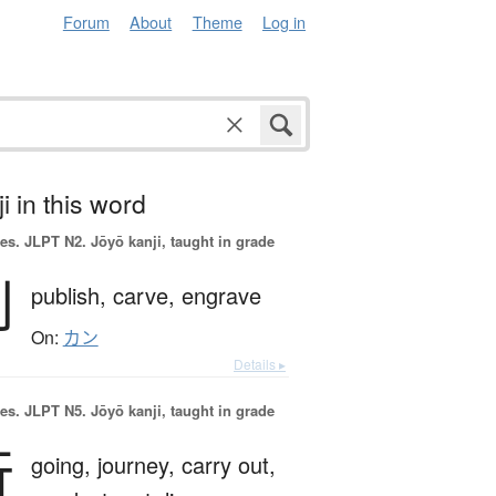
Forum
About
Theme
Log in
i in this word
es.
JLPT N2. Jōyō kanji, taught in grade
刊
publish,
carve,
engrave
On:
カン
Details ▸
es.
JLPT N5. Jōyō kanji, taught in grade
行
going,
journey,
carry out,