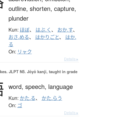
略
outline,
shorten,
capture,
plunder
Kun:
ほぼ
、
はぶ.く
、
おか.す
、
おさ.める
、
はかりごと
、
はか.
る
On:
リャク
Details ▸
okes.
JLPT N5. Jōyō kanji, taught in grade
語
word,
speech,
language
Kun:
かた.る
、
かた.らう
On:
ゴ
Details ▸