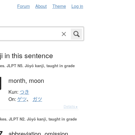
Forum
About
Theme
Log in
i in this sentence
es.
JLPT N5. Jōyō kanji, taught in grade
月
month,
moon
Kun:
つき
On:
ゲツ
、
ガツ
Details ▸
okes.
JLPT N2. Jōyō kanji, taught in grade
abbreviation,
omission,