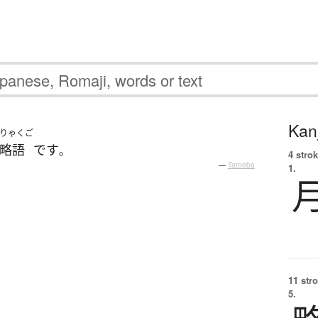
Kanj
りゃくご
略語
です
。
4 strok
.
—
Tatoeba
1.
11 str
5.