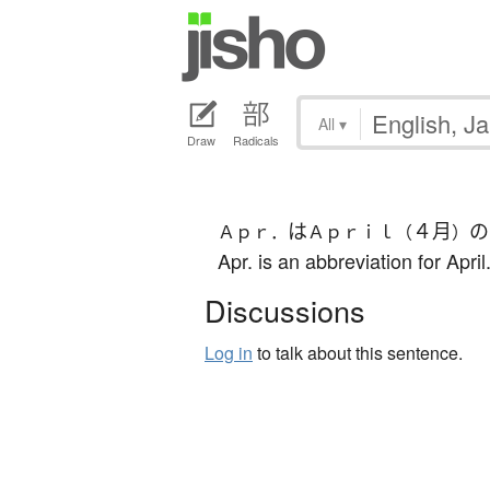
All
▾
Draw
Radicals
は
４月
の
Ａｐｒ．
Ａｐｒｉｌ（
）
Apr. is an abbreviation for April
Discussions
Log in
to talk about this sentence.