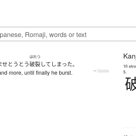
Kanj
はれつ
ませ
とうとう
破裂
して
しまった
。
10 str
nd more, until finally he burst.
—
Tatoeba
5.