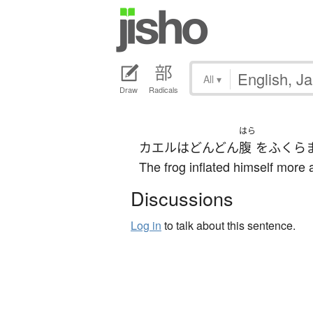
All
▾
Draw
Radicals
はら
カエル
は
どんどん
腹
を
ふくら
The frog inflated himself more a
Discussions
Log in
to talk about this sentence.