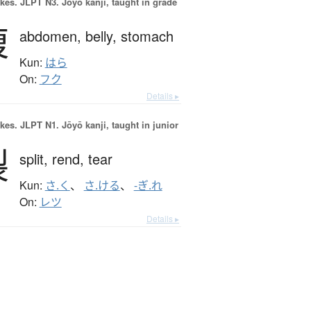
okes.
JLPT N3. Jōyō kanji, taught in grade
腹
abdomen,
belly,
stomach
Kun:
はら
On:
フク
Details ▸
okes.
JLPT N1. Jōyō kanji, taught in junior
裂
split,
rend,
tear
Kun:
さ.く
、
さ.ける
、
-ぎ.れ
On:
レツ
Details ▸