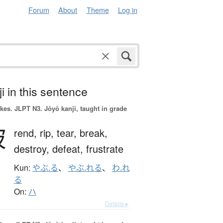
Forum
About
Theme
Log in
i in this sentence
okes.
JLPT N3. Jōyō kanji, taught in grade
破
rend,
rip,
tear,
break,
destroy,
defeat,
frustrate
Kun:
やぶ.る
、
やぶ.れる
、
わ.れ
る
On:
ハ
Details ▸