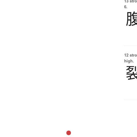
13 str
6.
12 str
high.