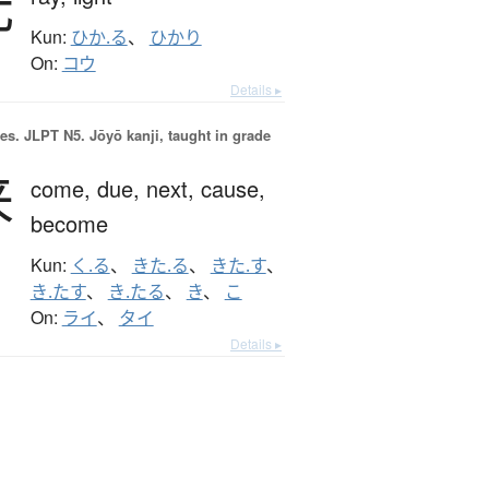
光
Kun:
ひか.る
、
ひかり
On:
コウ
Details ▸
es.
JLPT N5. Jōyō kanji, taught in grade
来
come,
due,
next,
cause,
become
Kun:
く.る
、
きた.る
、
きた.す
、
き.たす
、
き.たる
、
き
、
こ
On:
ライ
、
タイ
Details ▸