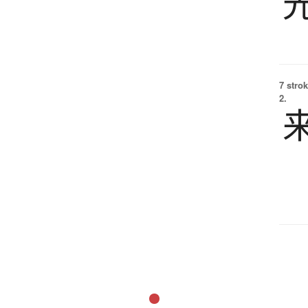
7 strok
2.