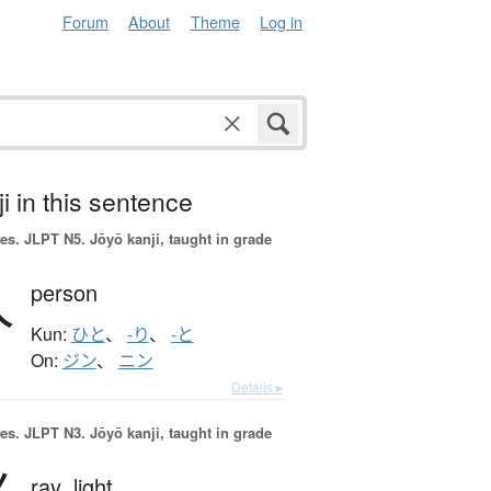
Forum
About
Theme
Log in
i in this sentence
es.
JLPT N5. Jōyō kanji, taught in grade
人
person
Kun:
ひと
、
-り
、
-と
On:
ジン
、
ニン
Details ▸
es.
JLPT N3. Jōyō kanji, taught in grade
ray,
light