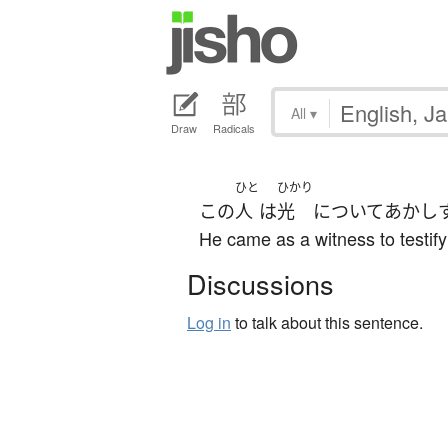
All
▾
Draw
Radicals
ひと
ひかり
この
人
は
光
について
あかし
He came as a witness to testify 
Discussions
Log in
to talk about this sentence.