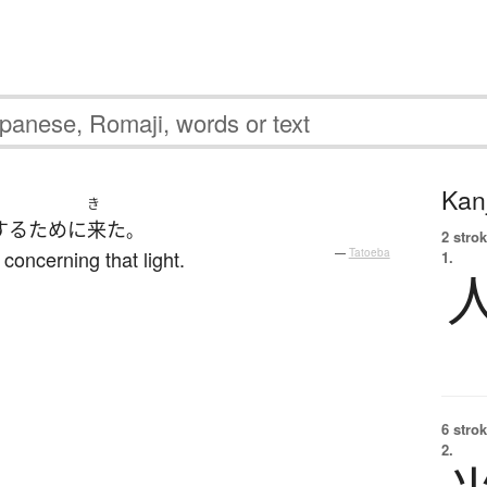
Kanj
き
する
ために
来た
。
2 strok
concerning that light.
—
Tatoeba
1.
6 strok
2.