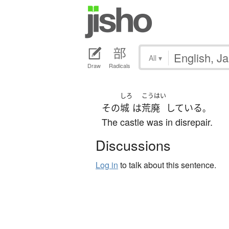
All
▾
Draw
Radicals
しろ
こうはい
その
城
は
荒廃
している
。
The castle was in disrepair.
Discussions
Log in
to talk about this sentence.