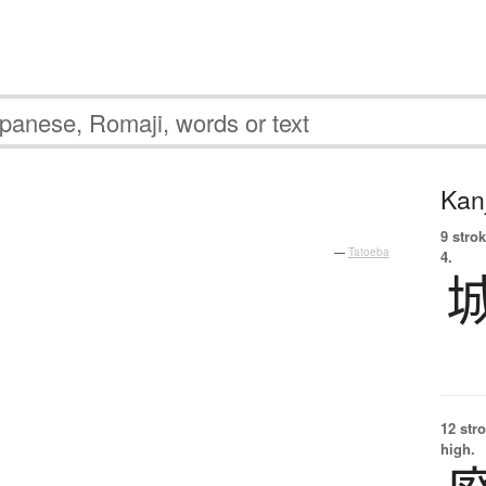
Kanj
9 strok
—
Tatoeba
4.
12 str
high.