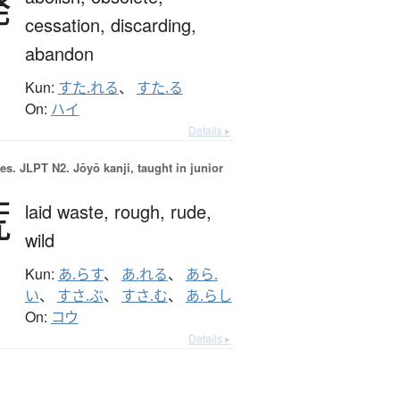
廃
cessation,
discarding,
abandon
Kun:
すた.れる
、
すた.る
On:
ハイ
Details ▸
es.
JLPT N2. Jōyō kanji, taught in junior
荒
laid waste,
rough,
rude,
wild
Kun:
あ.らす
、
あ.れる
、
あら.
い
、
すさ.ぶ
、
すさ.む
、
あ.らし
On:
コウ
Details ▸