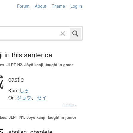
Forum
About
Theme
Log in
i in this sentence
es.
JLPT N2. Jōyō kanji, taught in grade
城
castle
Kun:
しろ
On:
ジョウ
、
セイ
Details ▸
okes.
JLPT N1. Jōyō kanji, taught in junior
abolish,
obsolete,