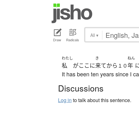
All
▾
Draw
Radicals
わたし
き
ねん
私
が
ここ
に
来て
から
年
１０
It has been ten years since I c
Discussions
Log in
to talk about this sentence.