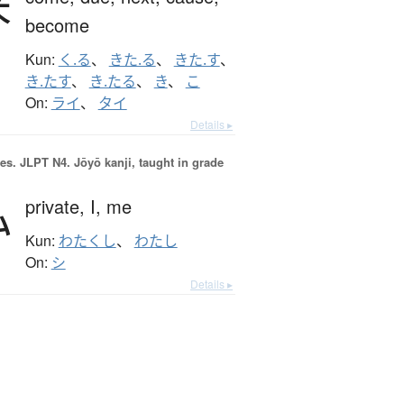
来
become
Kun:
く.る
、
きた.る
、
きた.す
、
き.たす
、
き.たる
、
き
、
こ
On:
ライ
、
タイ
Details ▸
es.
JLPT N4. Jōyō kanji, taught in grade
私
private,
I,
me
Kun:
わたくし
、
わたし
On:
シ
Details ▸