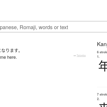
Kanj
になります
。
6 strok
ame here.
—
Tatoeba
1.
7 strok
2.