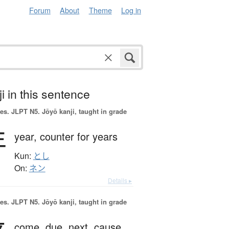
Forum
About
Theme
Log in
i in this sentence
es.
JLPT N5. Jōyō kanji, taught in grade
年
year,
counter for years
Kun:
とし
On:
ネン
Details ▸
es.
JLPT N5. Jōyō kanji, taught in grade
come,
due,
next,
cause,