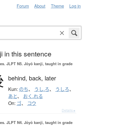
Forum
About
Theme
Log in
i in this sentence
es.
JLPT N5. Jōyō kanji, taught in grade
後
behind,
back,
later
Kun:
のち
、
うし.ろ
、
うしろ
、
あと
、
おく.れる
On:
ゴ
、
コウ
Details ▸
es.
JLPT N4. Jōyō kanji, taught in grade