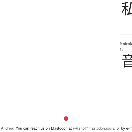
9 strok
1.
 Andrew
. You can reach us on Mastodon at
@jisho@mastodon.social
or by e-m