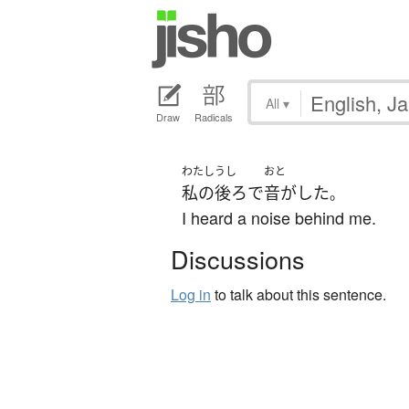
All
▾
Draw
Radicals
わたし
うし
おと
私の
後ろ
で
音がした
。
I heard a noise behind me.
Discussions
Log in
to talk about this sentence.