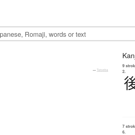
Kanj
9 strok
—
Tatoeba
2.
7 strok
6.