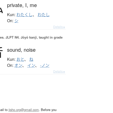
私
private,
I,
me
Kun:
わたくし
、
わたし
On:
シ
Details ▸
es.
JLPT N4. Jōyō kanji, taught in grade
音
sound,
noise
Kun:
おと
、
ね
On:
オン
、
イン
、
-ノン
Details ▸
ail to
jisho.org@gmail.com
. Before you