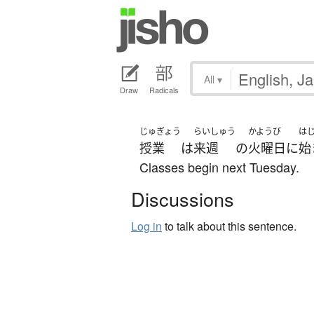
All
▾
Draw
Radicals
じゅぎょう
らいしゅう
かようび
は
授業
は
来週
の
火曜日
に
始
Classes begin next Tuesday.
Discussions
Log in
to talk about this sentence.