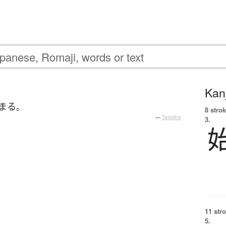
Kanj
じ
まる
。
8 strok
—
Tatoeba
3.
11 str
5.