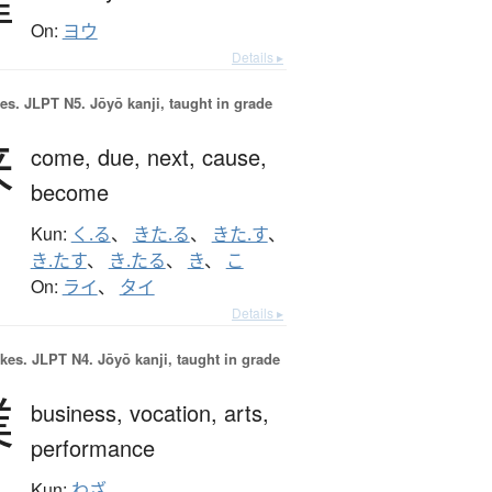
On:
ヨウ
Details ▸
es.
JLPT N5. Jōyō kanji, taught in grade
来
come,
due,
next,
cause,
become
Kun:
く.る
、
きた.る
、
きた.す
、
き.たす
、
き.たる
、
き
、
こ
On:
ライ
、
タイ
Details ▸
okes.
JLPT N4. Jōyō kanji, taught in grade
業
business,
vocation,
arts,
performance
Kun:
わざ