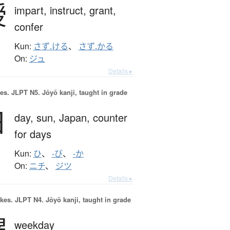
授
impart,
instruct,
grant,
confer
Kun:
さず.ける
、
さず.かる
On:
ジュ
Details ▸
es.
JLPT N5. Jōyō kanji, taught in grade
日
day,
sun,
Japan,
counter
for days
Kun:
ひ
、
-び
、
-か
On:
ニチ
、
ジツ
Details ▸
okes.
JLPT N4. Jōyō kanji, taught in grade
曜
weekday