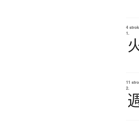
4 strok
1.
11 str
2.