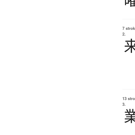
7 strok
2.
13 str
3.