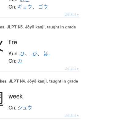
On:
ギョウ
、
ゴウ
Details ▸
es.
JLPT N5. Jōyō kanji, taught in grade
火
fire
Kun:
ひ
、
-び
、
ほ-
On:
カ
Details ▸
okes.
JLPT N4. Jōyō kanji, taught in grade
週
week
On:
シュウ
Details ▸