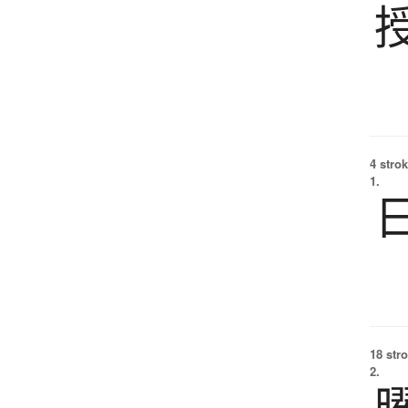
4 strok
1.
18 str
2.