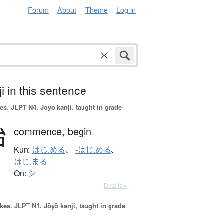
Forum
About
Theme
Log in
i in this sentence
es.
JLPT N4. Jōyō kanji, taught in grade
始
commence,
begin
Kun:
はじ.める
、
-はじ.める
、
はじ.まる
On:
シ
Details ▸
okes.
JLPT N1. Jōyō kanji, taught in grade