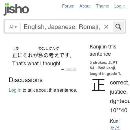
Forum
About
Theme
Log in
All
▾
Kanji in this
まさ
わたし
かんが
sentence
正に
それ
が
私の
考え
です
。
That's what I thought.
5 strokes.
JLPT
N4. Jōyō kanji,
—
Tatoeba
taught in grade 1.
正
Discussions
correct,
Log in
to talk about this sentence.
justice,
righteo
10**40
Kun:
ただ.