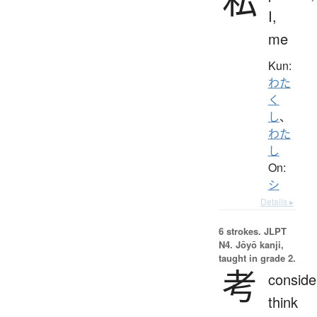
I,
me
Kun:
わた
く
し
、
わた
し
On:
シ
Details ▸
6 strokes.
JLPT
N4. Jōyō kanji,
taught in grade 2.
考
conside
think