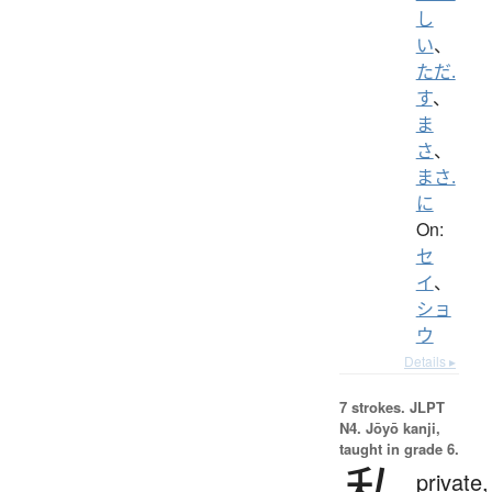
し
い
、
ただ.
す
、
ま
さ
、
まさ.
に
On:
セ
イ
、
ショ
ウ
Details ▸
7 strokes.
JLPT
N4. Jōyō kanji,
taught in grade 6.
私
private,