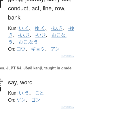
行
conduct,
act,
line,
row,
bank
Kun:
い.く
、
ゆ.く
、
-ゆ.き
、
-ゆ
き
、
-い.き
、
-いき
、
おこな.
う
、
おこ.なう
On:
コウ
、
ギョウ
、
アン
Details ▸
es.
JLPT N4. Jōyō kanji, taught in grade
言
say,
word
Kun:
い.う
、
こと
On:
ゲン
、
ゴン
Details ▸