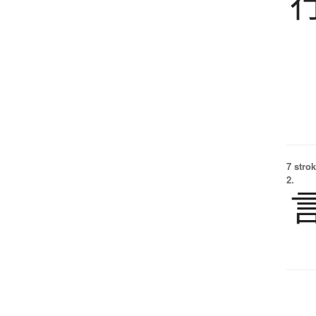
7 strok
2.