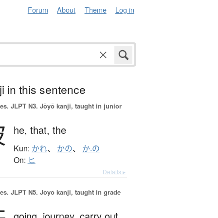
Forum
About
Theme
Log in
i in this sentence
es.
JLPT N3. Jōyō kanji, taught in junior
彼
he,
that,
the
Kun:
かれ
、
かの
、
か.の
On:
ヒ
Details ▸
es.
JLPT N5. Jōyō kanji, taught in grade
going,
journey,
carry out,