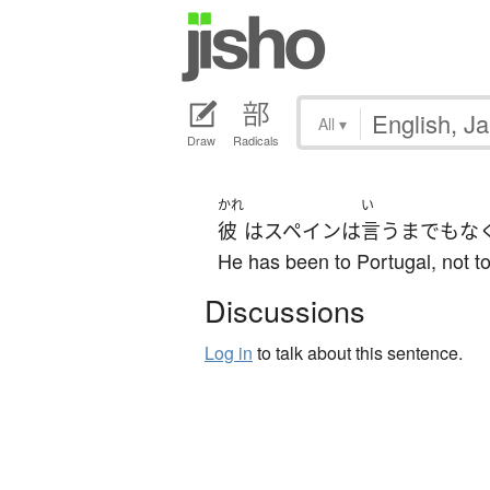
All
▾
Draw
Radicals
かれ
い
彼
は
スペイン
は
言うまでもな
He has been to Portugal, not t
Discussions
Log in
to talk about this sentence.