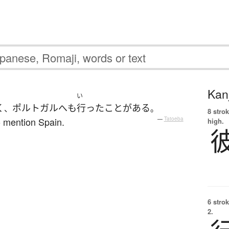
Kanj
い
く
ポルトガル
へ
も
行った
ことがある
、
。
8 strok
o mention Spain.
—
Tatoeba
high.
6 strok
2.