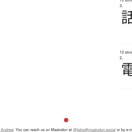
2.
13 str
2.
 Andrew
. You can reach us on Mastodon at
@jisho@mastodon.social
or by e-m