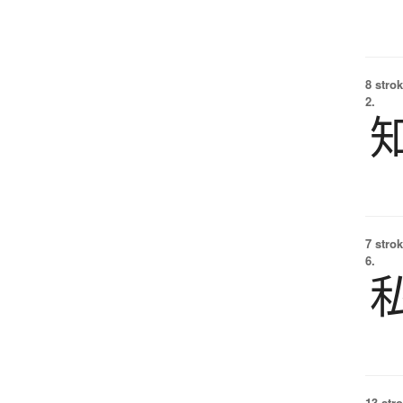
8 strok
2.
7 strok
6.
13 str