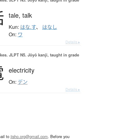
話
tale,
talk
Kun:
はな.す
、
はなし
On:
ワ
Details ▸
okes.
JLPT N5. Jōyō kanji, taught in grade
電
electricity
On:
デン
Details ▸
ail to
jisho.org@gmail.com
. Before you