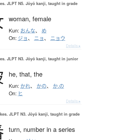
es.
JLPT N5. Jōyō kanji, taught in grade
女
woman,
female
Kun:
おんな
、
め
On:
ジョ
、
ニョ
、
ニョウ
Details ▸
es.
JLPT N3. Jōyō kanji, taught in junior
彼
he,
that,
the
Kun:
かれ
、
かの
、
か.の
On:
ヒ
Details ▸
okes.
JLPT N3. Jōyō kanji, taught in grade
番
turn,
number in a series