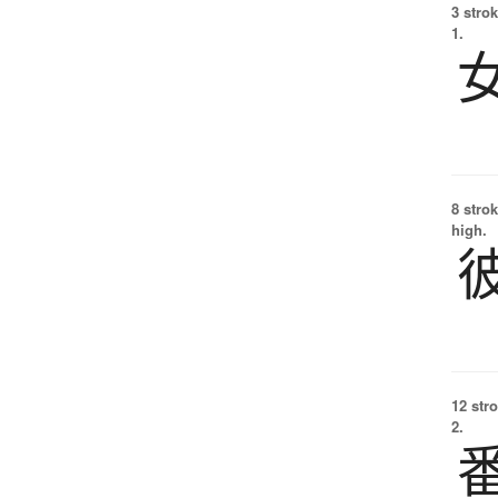
3 strok
1.
8 strok
high.
12 str
2.