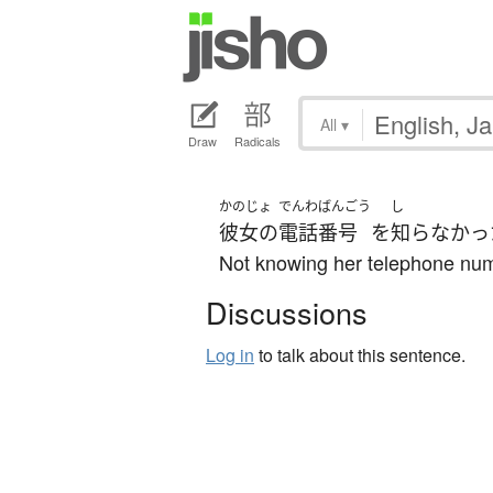
All
▾
Draw
Radicals
かのじょ
でんわ
ばんごう
し
彼女の
電話
番号
を
知らなかっ
Not knowing her telephone numbe
Discussions
Log in
to talk about this sentence.