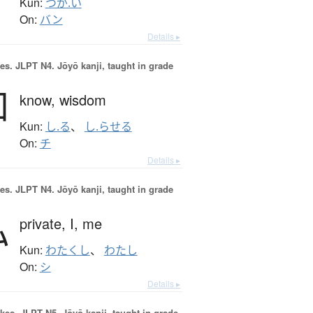
Kun:
つが.い
On:
バン
Details ▸
es.
JLPT N4. Jōyō kanji, taught in grade
知
know,
wisdom
Kun:
し.る
、
し.らせる
On:
チ
Details ▸
es.
JLPT N4. Jōyō kanji, taught in grade
私
private,
I,
me
Kun:
わたくし
、
わたし
On:
シ
Details ▸
okes.
JLPT N5. Jōyō kanji, taught in grade