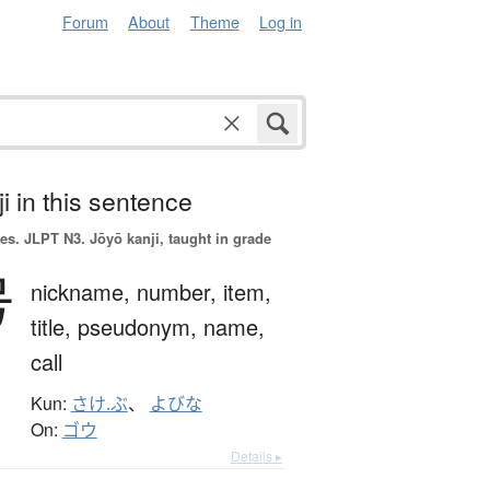
Forum
About
Theme
Log in
i in this sentence
es.
JLPT N3. Jōyō kanji, taught in grade
号
nickname,
number,
item,
title,
pseudonym,
name,
call
Kun:
さけ.ぶ
、
よびな
On:
ゴウ
Details ▸