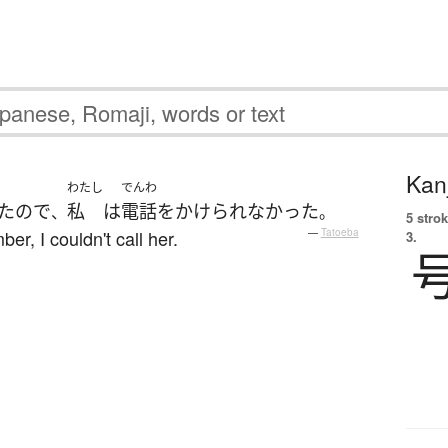
Kanj
わたし
でんわ
た
ので
私
は
電話をかけられなかった
、
。
5 strok
r, I couldn't call her.
—
Tatoeba
3.