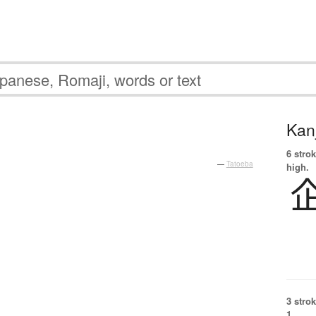
Kanj
6 strok
—
Tatoeba
high.
3 strok
1.