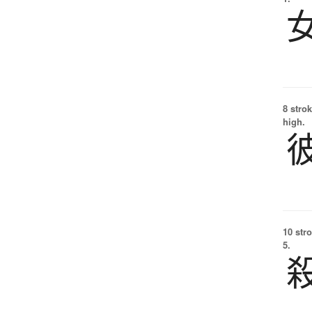
8 strok
high.
10 str
5.