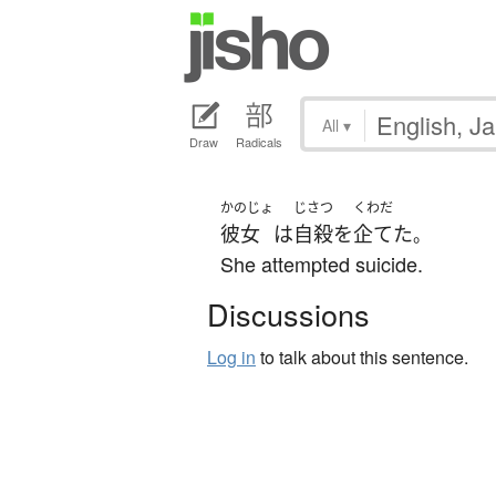
All
▾
Draw
Radicals
かのじょ
じさつ
くわだ
彼女
は
自殺
を
企てた
。
She attempted suicide.
Discussions
Log in
to talk about this sentence.