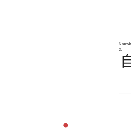
6 strok
2.