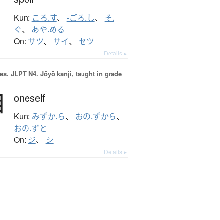
Kun:
ころ.す
、
-ごろ.し
、
そ.
ぐ
、
あや.める
On:
サツ
、
サイ
、
セツ
Details ▸
es.
JLPT N4. Jōyō kanji, taught in grade
自
oneself
Kun:
みずか.ら
、
おの.ずから
、
おの.ずと
On:
ジ
、
シ
Details ▸