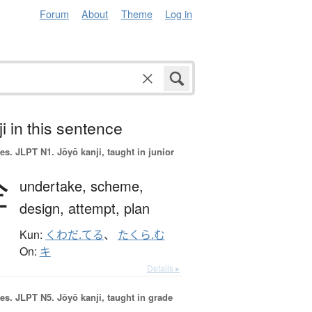
Forum
About
Theme
Log in
i in this sentence
es.
JLPT N1. Jōyō kanji, taught in junior
企
undertake,
scheme,
design,
attempt,
plan
Kun:
くわだ.てる
、
たくら.む
On:
キ
Details ▸
es.
JLPT N5. Jōyō kanji, taught in grade