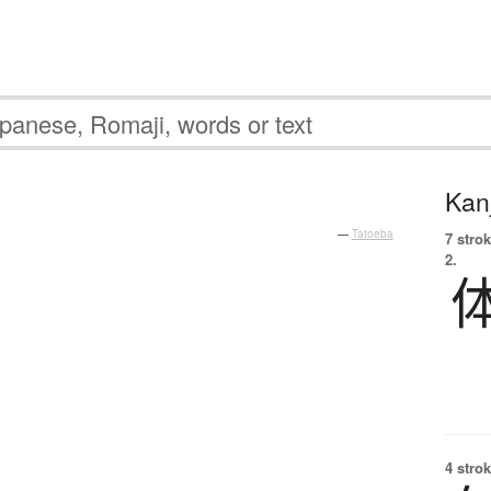
Kanj
—
Tatoeba
7 strok
2.
4 strok