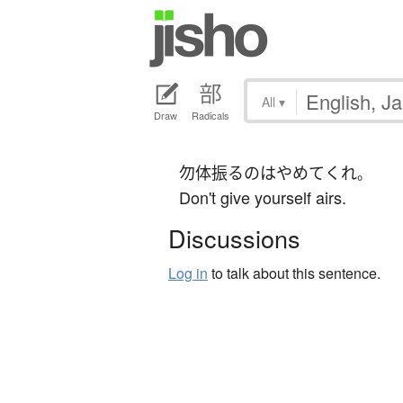
All
▾
Draw
Radicals
勿体振る
の
は
やめて
くれ
。
Don't give yourself airs.
Discussions
Log in
to talk about this sentence.