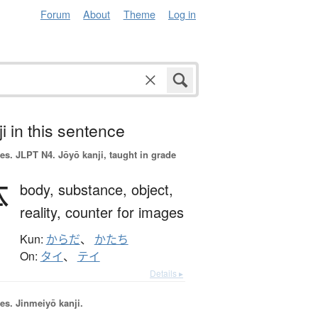
Forum
About
Theme
Log in
i in this sentence
es.
JLPT N4. Jōyō kanji, taught in grade
体
body,
substance,
object,
reality,
counter for images
Kun:
からだ
、
かたち
On:
タイ
、
テイ
Details ▸
es.
Jinmeiyō kanji.