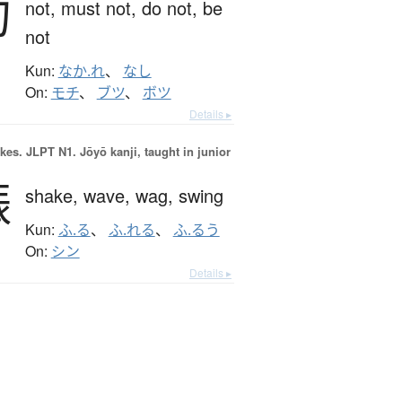
勿
not,
must not,
do not,
be
not
Kun:
なか.れ
、
なし
On:
モチ
、
ブツ
、
ボツ
Details ▸
okes.
JLPT N1. Jōyō kanji, taught in junior
振
shake,
wave,
wag,
swing
Kun:
ふ.る
、
ふ.れる
、
ふ.るう
On:
シン
Details ▸