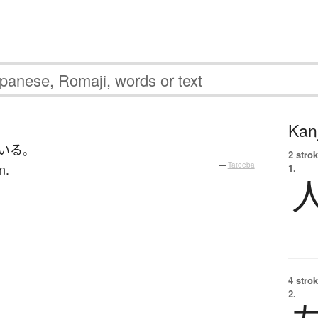
Kanj
いる
。
2 strok
n.
—
Tatoeba
1.
4 strok
2.