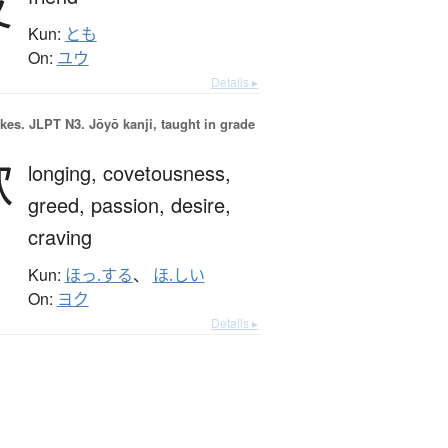
友
Kun:
とも
On:
ユウ
Details ▸
okes.
JLPT N3. Jōyō kanji, taught in grade
欲
longing,
covetousness,
greed,
passion,
desire,
craving
Kun:
ほっ.する
、
ほ.しい
On:
ヨク
Details ▸