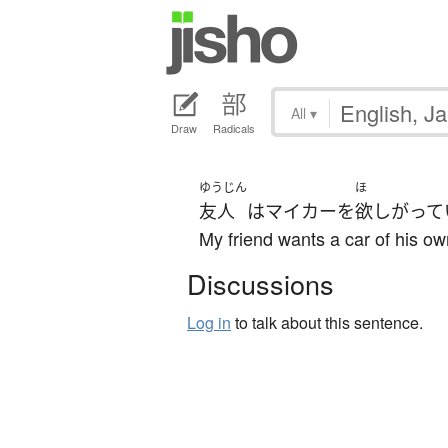
All
▾
Draw
Radicals
ゆうじん
ほ
友人
は
マイカー
を
欲しがって
My friend wants a car of his ow
Discussions
Log in
to talk about this sentence.