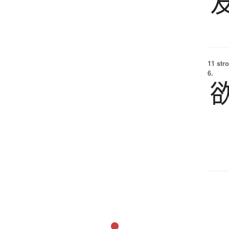
11 str
6.