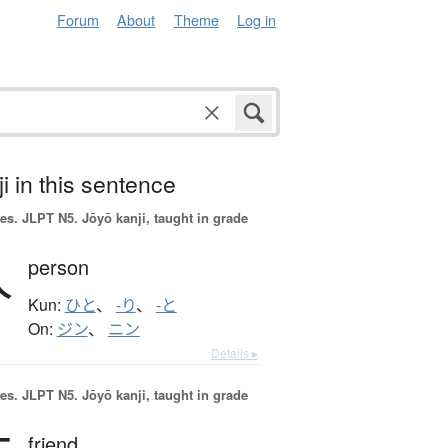
Forum
About
Theme
Log in
i in this sentence
es.
JLPT N5. Jōyō kanji, taught in grade
人
person
Kun:
ひと
、
-り
、
-と
On:
ジン
、
ニン
Details ▸
es.
JLPT N5. Jōyō kanji, taught in grade
friend